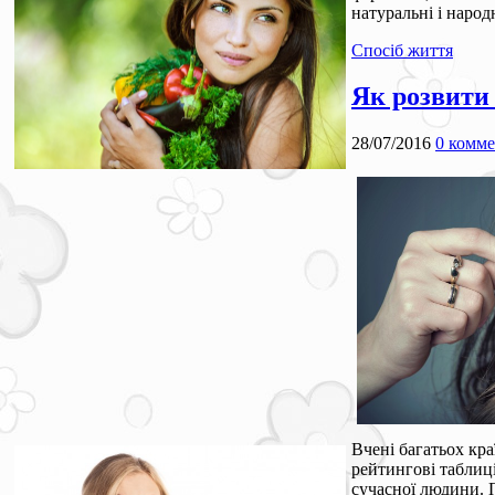
натуральні і народн
Спосіб життя
Як розвити
28/07/2016
0 комм
Вчені багатьох кра
рейтингові таблиц
сучасної людини. П