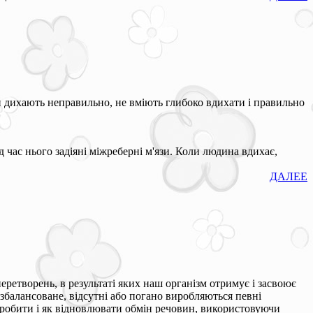
й дихають неправильно, не вміють глибоко вдихати і правильно
 час нього задіяні міжреберні м'язи. Коли людина вдихає,
ДАЛЕЕ
еретворень, в результаті яких наш організм отримує і засвоює
збалансоване, відсутні або погано виробляються певні
 робити і як відновлювати обмін речовин, використовуючи