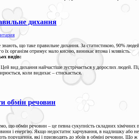
авильне дихання
ентария
е знають, що таке правильне дихання. За статистикою, 90% люде
го їх організм отримує мало кисню, виникає втома і млявість.
ьох видів:
Цей вид дихання найчастіше зустрічається у дорослих людей. Під
ирюється, коли видихає – стискається.
ти обмін речовин
мо, що обмін речовин – це певна сукупність складних хімічних п
овини і енергію. Якщо недостатнє харчування, в надлишку або не
ть порушення, які і призводять до збоїв в обміні речовин. Що ж