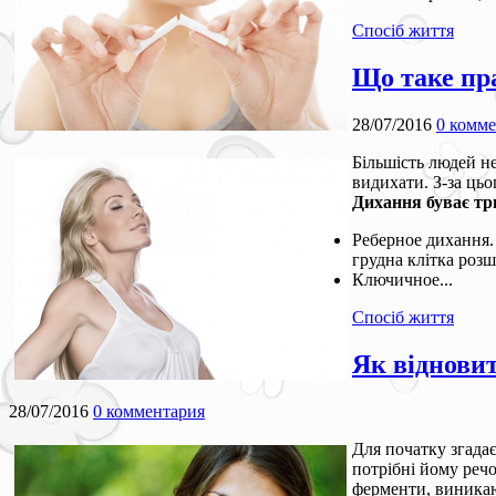
Спосіб життя
Що таке пр
28/07/2016
0 комм
Більшість людей н
видихати. З-за цьо
Дихання буває тр
Реберное дихання. 
грудна клітка розш
Ключичное...
Спосіб життя
Як віднови
28/07/2016
0 комментария
Для початку згадає
потрібні йому реч
ферменти, виникаю