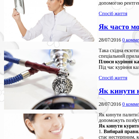
допомогою рентген
Спосіб життя
Як часто м
28/07/2016
0 комм
Така східна екзоти
спеціальний прила
Плюси куріння к
Під час куріння ка
Спосіб життя
Як кинути 
28/07/2016
0 комм
Як кинути палити?
допоможуть позбути
Як кинути курит
1.
Вибирай правил
стає нестерпним, 