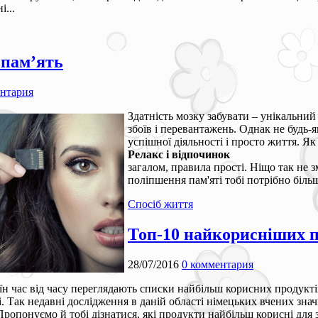
і...
 пам’ять
ентария
Здатність мозку забувати – унікальний
збоїв і перевантажень. Однак не будь-
успішної діяльності і просто життя. Я
Релакс і відпочинок
загалом, правила прості. Ніщо так не 
поліпшення пам'яті тобі потрібно більш
Спосіб життя
Топ-10 найкорисніших п
28/07/2016
0 комментария
їн час від часу переглядають списки найбільш корисних продуктів
і. Так недавні дослідження в даній області німецьких вчених зн
ропонуємо й тобі дізнатися, які продукти найбільш корисні для з