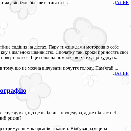
тже, він буде більше встигати і...
ДАЛЕЕ
стійне сидіння на дієтах. Пару тижнів дами моторошно себе
 їжу з шаленою швидкістю. Спочатку такі кроки приносять свої
 повертаються. І це головна помилка всіх тих, що худнуть.
в тому, що не можна відчувати почуття голоду. Пам'ятай:...
ДАЛЕЕ
рографію
 існує думка, що це шкідлива процедура, адже під час неї
ний ризик?
 отримує знімок органів і тканин. Відбувається це за