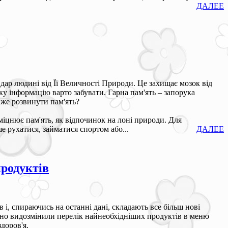
ДАЛЕЕ
 дар людині від Її Величності Природи. Це захищає мозок від
яку інформацію варто забувати. Гарна пам'ять – запорука
к же розвинути пам'ять?
зміцнює пам'ять, як відпочинок на лоні природи. Для
е рухатися, займатися спортом або...
ДАЛЕЕ
родуктів
 і, спираючись на останні дані, складають все більш нові
ачно видозмінили перелік найнеобхідніших продуктів в меню
доров'я.