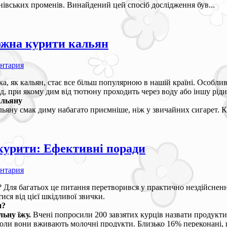
івських променів. Винайдений цей спосіб дослідження був...
ожна курити кальян
ентария
ка, як кальян, стає все більш популярною в нашій країні. Особл
д, при якому дим від тютюну проходить через воду або іншу ріди
альяну
льяну смак диму набагато приємніше, ніж у звичайних сигарет. К
курити: Ефективні поради
ентария
 Для багатьох це питання перетворився у практично нездійсненне
ся від цієї шкідливої звички.
и?
ьну їжу.
Вчені попросили 200 завзятих курців назвати продукти
коли вони вживають молочні продукти. Близько 16% переконані, щ