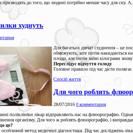
 призводять до того, що людині потрібно менше часу для сну. А, о
милки худнуть
ентария
Для багатьох дівчат схуднення – це по
обмежують, зате потім накидаються на
плоди, але потім зайві кілограми знову
Переслідує відчуття голоду
Головне правило під час дієти полягає 
Спосіб життя
Для чого роблять флюо
28/07/2016
0 комментария
анні поліклініки лікар відправляють нас на флюорографію. Однак
мінення організму. Для чого ж роблять флюорографію, і виправда
що це?
особливий метод медичної діагностики. Під час досліджень лікар