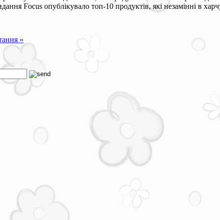
дання Focus опублікувало топ-10 продуктів, які незамінні в харчу
тання »