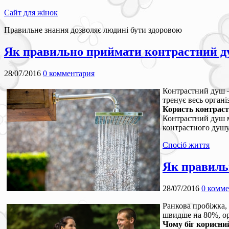
Сайт для жінок
Правильне знання дозволяє людині бути здоровою
Як правильно приймати контрастний 
28/07/2016
0 комментария
Контрастний душ –
тренує весь орган
Користь контрас
Контрастний душ м
контрастного душу 
Спосіб життя
Як правильн
28/07/2016
0 комм
Ранкова пробіжка, 
швидше на 80%, ор
Чому біг корисни