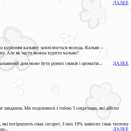
ДАЛЕЕ
иво курінням кальяну захоплюється молодь. Кальян –
ну. Але як часто можна курити кальян?
альянний дим може бути різних смаків і ароматів...
ДАЛЕЕ
 завдання. Ми поділимося з тобою 5 секретами, які дійсно
, які погіршують смак сигарет. З них 19% заявили: смак тютюну
о...
ДАЛЕЕ