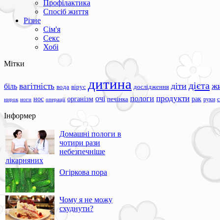
Профілактика
Спосіб життя
Різне
Сім'я
Секс
Хобі
Мітки
дитина
дієта
вагітність
діти
ж
біль
вода
вірус
дослідження
продукти
очі
пологи
нос
організм
рак
печінка
руки
ноги
операції
нирок
Інформер
Домашні пологи в
чотири рази
небезпечніше
лікарняних
Огіркова пора
Чому я не можу
схуднути?