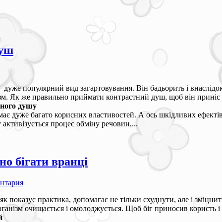
душ
 дуже популярний вид загартовування. Він бадьорить і внаслідо
ізм. Як же правильно приймати контрастний душ, щоб він приніс 
тного душу
ає дуже багато корисних властивостей. А ось шкідливих ефектів
активізується процес обміну речовин,...
о бігати вранці
ентария
як показує практика, допомагає не тільки схуднути, але і зміцнит
ганізм очищається і омолоджується. Щоб біг приносив користь і 
й