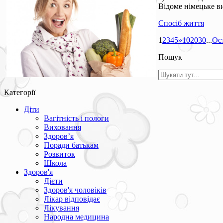
Відоме німецьке ви
Спосіб життя
1
2
3
4
5
»
10
20
30
...
Ос
Пошук
Категорії
Діти
Вагітність і пологи
Виховання
Здоров’я
Поради батькам
Розвиток
Школа
Здоров'я
Дієти
Здоров'я чоловіків
Лікар відповідає
Лікування
Народна медицина