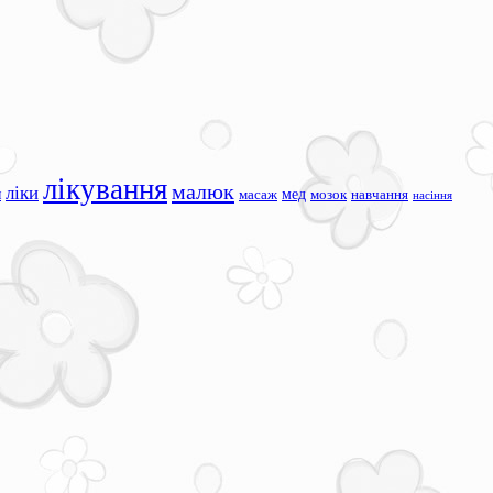
лікування
малюк
ліки
я
мед
масаж
мозок
навчання
насіння