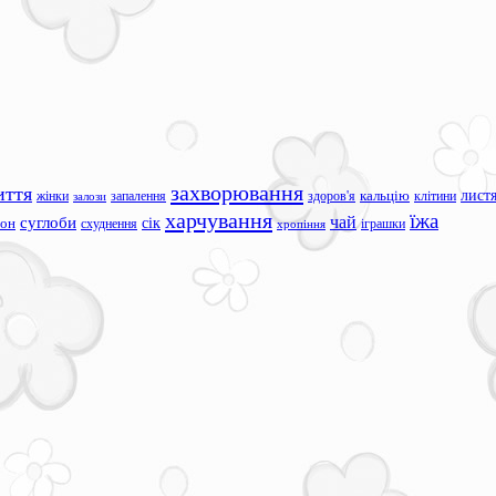
захворювання
иття
лист
жінки
запалення
здоров'я
кальцію
клітини
залози
харчування
їжа
чай
суглоби
сік
сон
схуднення
іграшки
хропіння