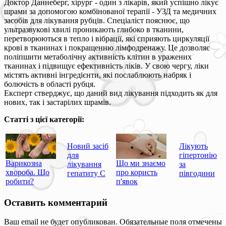
Доктор Даннеберг, хірург - один з лікарів, який успішно лікує
шрами за допомогою комбінованої терапії - УЗД та медичних
засобів для лікування рубців. Спеціаліст пояснює, що
ультразвукові хвилі проникають глибоко в тканини,
перетворюються в тепло і вібрації, які сприяють циркуляції
крові в тканинах і покращенню лімфодренажу. Це дозволяє
поліпшити метаболічну активність клітин в уражених
тканинах і підвищує ефективність ліків. У свою чергу, ліки
містять активні інгредієнти, які послаблюють набряк і
болючість в області рубця.
Експерт стверджує, що даний вид лікування підходить як для
нових, так і застарілих шрамів.
Статті з цієї категорії:
Новий засіб
Лікують
для
гіпертонію
Варикозна
Що ми знаємо
лікування
за
хвороба. Що
про користь
гепатиту С
півгодини
робити?
п'явок
Оставить комментарий
Ваш email не будет опубликован. Обязательные поля отмечены