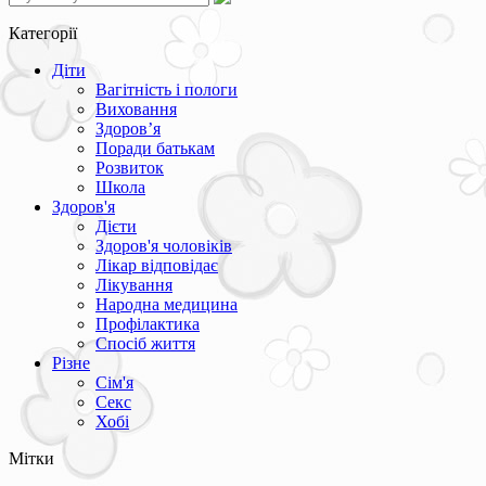
Категорії
Діти
Вагітність і пологи
Виховання
Здоров’я
Поради батькам
Розвиток
Школа
Здоров'я
Дієти
Здоров'я чоловіків
Лікар відповідає
Лікування
Народна медицина
Профілактика
Спосіб життя
Різне
Сім'я
Секс
Хобі
Мітки