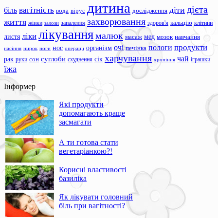
дитина
дієта
вагітність
діти
біль
вода
вірус
дослідження
захворювання
життя
жінки
запалення
здоров'я
кальцію
клітини
залози
лікування
малюк
ліки
листя
мед
масаж
мозок
навчання
продукти
очі
пологи
нос
організм
печінка
ноги
операції
насіння
нирок
харчування
чай
суглоби
сік
рак
сон
руки
схуднення
іграшки
хропіння
їжа
Інформер
Які продукти
допомагають краще
засмагати
А ти готова стати
вегетаріанкою?!
Корисні властивості
базиліка
Як лікувати головний
біль при вагітності?