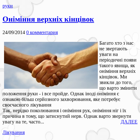
руки
Оніміння верхніх кінцівок
24/09/2014
0 комментария
Багато хто з нас
не звертають
уваги на
періодичні появи
такого явища, як
оніміння верхніх
кінцівок. Ми
звикли до того,
що варто змінити
положення руки - і все пройде. Однак іноді оніміння є
ознакою більш серйозного захворювання, яке потребує
своєчасного лікування
Так, нерідко поколювання і оніміння рук, оніміння ніг і їх
причина в тому, що затиснутий нерв. Однак варто звернути
увагу на те, часто...
ДАЛЕЕ
Лікування