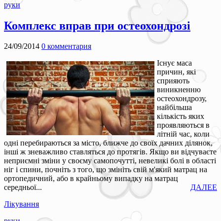
руки
Комплекс вправ при остеохондрозі
24/09/2014
0 комментария
Існує маса
причин, які
сприяють
виникненню
остеохондрозу,
найбільша
кількість яких
проявляються в
літній час, коли
одні перебираються за місто, ближче до своїх дачних ділянок,
інші ж зневажливо ставляться до протягів. Якщо ви відчуваєте
неприємні зміни у своєму самопочутті, невеликі болі в області
ніг і спини, почніть з того, що змініть свій м'який матрац на
ортопедичний, або в крайньому випадку на матрац
середньої...
ДАЛЕЕ
Лікування
руки