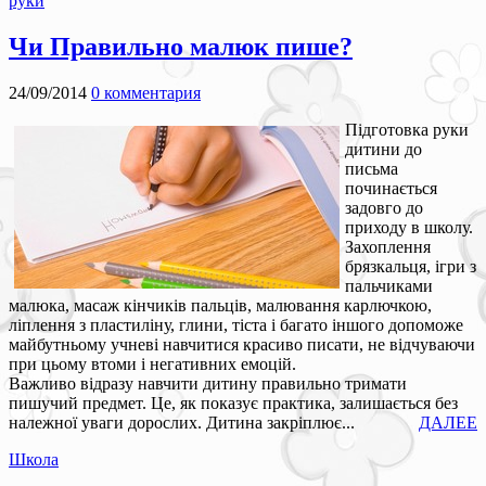
руки
Чи Правильно малюк пише?
24/09/2014
0 комментария
Підготовка руки
дитини до
письма
починається
задовго до
приходу в школу.
Захоплення
брязкальця, ігри з
пальчиками
малюка, масаж кінчиків пальців, малювання карлючкою,
ліплення з пластиліну, глини, тіста і багато іншого допоможе
майбутньому учневі навчитися красиво писати, не відчуваючи
при цьому втоми і негативних емоцій.
Важливо відразу навчити дитину правильно тримати
пишучий предмет. Це, як показує практика, залишається без
належної уваги дорослих. Дитина закріплює...
ДАЛЕЕ
Школа