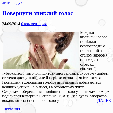
дитина
,
руки
Повернути зниклий голос
24/09/2014
0 комментария
Медики
впевнені: голос
не тільки
безпосередньо
пов'язаний зі
станом здоров'я
(він сідає при
стресах,
гіпотонії,
туберкульозі, патології щитовидної залози, цукровому діабеті,
статевої дисфункції), але й нерідко визначає якість життя.
Громадяни з хорошими голосовими даними добиваються
великих успіхів і в бізнесі, і в особистому житті
Секретами збереження і поліпшення голосу з читачами «Аіф»
поділилася Катерина Осипенко, к. м. н., завідувач лабораторії
вокального та сценічного голосу...
ДАЛЕЕ
Лікування