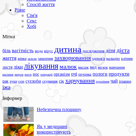
Спосіб життя
Різне
Сім'я
Секс
Хобі
Мітки
дитина
дієта
вагітність
діти
біль
вода
вірус
дослідження
захворювання
життя
жінки
запалення
здоров'я
кальцію
клітини
залози
лікування
малюк
ліки
листя
мед
масаж
мозок
навчання
продукти
очі
пологи
нос
організм
печінка
ноги
операції
насіння
нирок
харчування
чай
суглоби
сік
рак
сон
руки
схуднення
іграшки
хропіння
їжа
Інформер
Небезпечна площину
Як у медицині
використовують