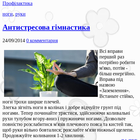
Профілактика
ноги
,
руки
Антистресова гімнастика
24/09/2014
0 комментария
Всі вправи
перший раз
потрібно робити
м'яко, потім -
більш енергійно.
Вправа під
назвою
«Заземлення».
Встаньте стійко,
ноги трохи ширше плечей.
Злегка зігніть ноги в колінах і добре відчуйте грунт під
ногами. Тепер починайте трястися, здійснюючи коливальні
рухи тулубом вгору-вниз і пружинячи ногами. Дозвольте
повністю розслабитися м'язів плечового пояса та кистей так,
щоб руки вільно бовталися; розслабте м'язи нижньої щелепи.
Продовжуйте коливання 1-2 хвилини.