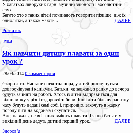
У багатьох ліворуких гарні музичні здібності і абсолютний
слух.
Багато хто з таких дітей починають говорити пізніше, ніж їх
однолітки, а також мають...
ДАЛЕЕ
Розвиток
руки
Як навчити дитину плавати за один
урок ?
28/09/2014
0 комментария
Скоро літо. Настане спекотна пора, у дітей розпочнуться
довгоочікувані канікули. Батьки, як завжди, з ранку до вечора
будуть зайняті на роботі. Хтось із дітей відправиться для
відпочинку у різні оздоровчі табори. Інші діти більшу частину
часу будуть надані самі собі і, природно, захочуть в жарку
погоду піти на водойма і скупатися.
Але, на жаль, не всі з них вміють плавати. І якщо батьки у
вихідний день дадуть дитині перший урок...
ДАЛЕЕ
Здоров’я