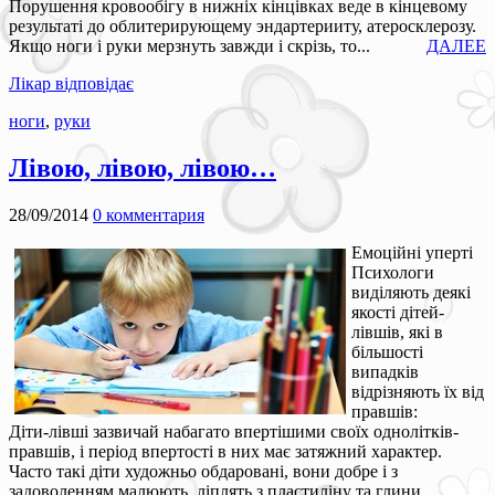
Порушення кровообігу в нижніх кінцівках веде в кінцевому
результаті до облитерирующему эндартерииту, атеросклерозу.
Якщо ноги і руки мерзнуть завжди і скрізь, то...
ДАЛЕЕ
Лікар відповідає
ноги
,
руки
Лівою, лівою, лівою…
28/09/2014
0 комментария
Емоційні уперті
Психологи
виділяють деякі
якості дітей-
лівшів, які в
більшості
випадків
відрізняють їх від
правшів:
Діти-лівші зазвичай набагато впертішими своїх однолітків-
правшів, і період впертості в них має затяжний характер.
Часто такі діти художньо обдаровані, вони добре і з
задоволенням малюють, ліплять з пластиліну та глини.