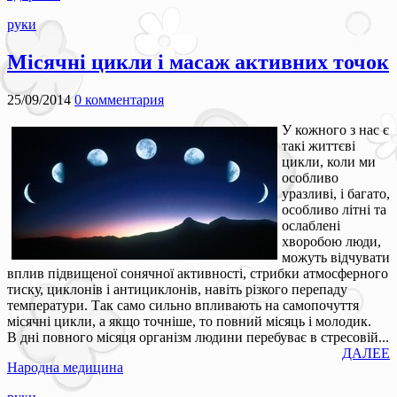
руки
Місячні цикли і масаж активних точок
25/09/2014
0 комментария
У кожного з нас є
такі життєві
цикли, коли ми
особливо
уразливі, і багато,
особливо літні та
ослаблені
хворобою люди,
можуть відчувати
вплив підвищеної сонячної активності, стрибки атмосферного
тиску, циклонів і антициклонів, навіть різкого перепаду
температури. Так само сильно впливають на самопочуття
місячні цикли, а якщо точніше, то повний місяць і молодик.
В дні повного місяця організм людини перебуває в стресовій...
ДАЛЕЕ
Народна медицина