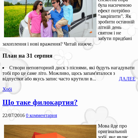
була насиченою
ефект потрібно
"закріпити". Як
зробити останній
літній день
святом і не
забути придбані
захоплення і нові враження? Читай нижче.
План на 31 серпня
Створи неповторний диск з піснями, які будуть нагадувати
тобі про це саме літо. Можливо, щось запам'яталося з
відпустки або якусь запис часто крутили в...
ДАЛЕЕ
Хобі
Що таке филокартия?
22/07/2016
0 комментария
Мова йде про
оригінальний
хобі, яке являє