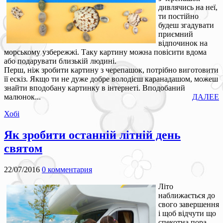
дивлячись на неї,
ти постійно
будеш згадувати
приємний
відпочинок на
морському узбережжі. Таку картину можна повісити вдома
або подарувати близькій людині.
Перш, ніж зробити картину з черепашок, потрібно виготовити
її ескіз. Якщо ти не дуже добре володієш каранадашом, можеш
знайти вподобану картинку в інтернеті. Вподобаний
малюнок...
ДАЛЕЕ
Хобі
Як зробити останній літній день
святом
22/07/2016
0 комментария
Літо
наближається до
свого завершення
і щоб відчути що
спекотна пора