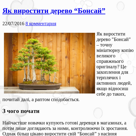
Як виростити дерево “Бонсай”
22/07/2016
8 комментария
Як виростити
дерево "Бонсай"
– точну
мініатюрну копію
великого
справжнього
оригіналу? Це
захоплення для
терплячих і
активних людей,
якщо відносиш
себе до таких,
почитай далі, а раптом сподобається.
З чого почати
Найчастіше новачки купують готові деревця в магазинах, а
потім лише доглядають за ними, контролюючи їх зростання.
Однак більш цікаво виростити свій “Бонсай” з насіння