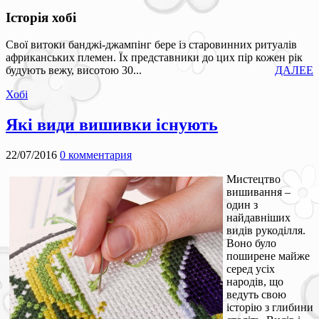
Історія хобі
Свої витоки банджі-джампінг бере із старовинних ритуалів
африканських племен. Їх представники до цих пір кожен рік
будують вежу, висотою 30...
ДАЛЕЕ
Хобі
Які види вишивки існують
22/07/2016
0 комментария
Мистецтво
вишивання –
один з
найдавніших
видів рукоділля.
Воно було
поширене майже
серед усіх
народів, що
ведуть свою
історію з глибини