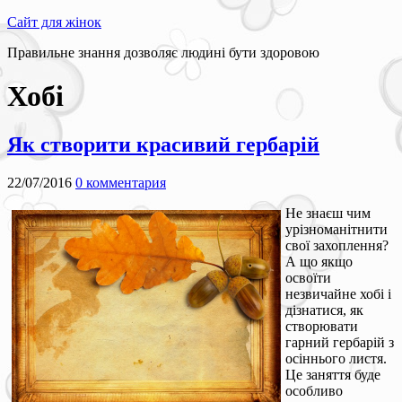
Сайт для жінок
Правильне знання дозволяє людині бути здоровою
Хобі
Як створити красивий гербарій
22/07/2016
0 комментария
Не знаєш чим
урізноманітнити
свої захоплення?
А що якщо
освоїти
незвичайне хобі і
дізнатися, як
створювати
гарний гербарій з
осіннього листя.
Це заняття буде
особливо