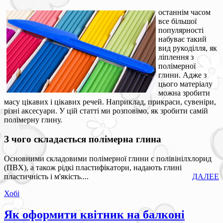
останнім часом
все більшої
популярності
набуває такий
вид рукоділля, як
ліплення з
полімерної
глини. Адже з
цього матеріалу
можна зробити
масу цікавих і цікавих речей. Наприклад, прикраси, сувеніри,
різні аксесуари. У цій статті ми розповімо, як зробити самій
полімерну глину.
З чого складається полімерна глина
Основними складовими полімерної глини є полівінілхлорид
(ПВХ), а також рідкі пластифікатори, надають глині
пластичність і м'якість....
ДАЛЕЕ
Хобі
Як оформити квітник на балконі