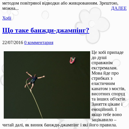
методом повітряної відводки або живцюванням. Зрештою,
можна...
ДАЛЕЕ
Хобі
Що таке банжди-джампінг?
22/07/2016
0 комментария
Це хобі припаде
до душі
справжнім
екстремалам.
Мова йде про
стрибках з
еластичним
канатом з мостів,
висотних споруд
та інших об'єктів.
Заняття цікаве і
емоційний. І
якщо тебе воно
зацікавило –
читай далі, як виник банжди-джампінг і які його правила.