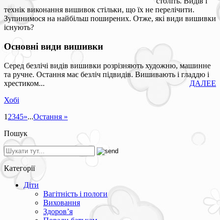
століть. Видів і
технік виконання вишивок стільки, що їх не перелічити.
Зупинимося на найбільш поширених. Отже, які види вишивки
існують?
Основні види вишивки
Серед безлічі видів вишивки розрізняють художню, машинне
та ручне. Остання має безліч підвидів. Вишивають і гладдю і
хрестиком...
ДАЛЕЕ
Хобі
1
2
3
4
5
»
...
Остання »
Пошук
Категорії
Діти
Вагітність і пологи
Виховання
Здоров’я