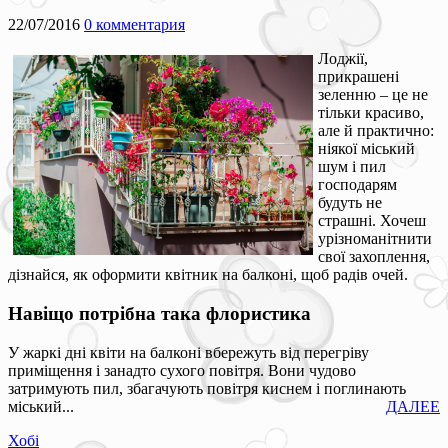
22/07/2016
0 комментария
Лоджії,
прикрашені
зеленню – це не
тільки красиво,
але й практично:
ніякої міський
шум і пил
господарям
будуть не
страшні. Хочеш
урізноманітнити
свої захоплення,
дізнайся, як оформити квітник на балконі, щоб радів очей.
Навіщо потрібна така флористика
У жаркі дні квіти на балконі вбережуть від перегріву
приміщення і занадто сухого повітря. Вони чудово
затримують пил, збагачують повітря киснем і поглинають
міський...
ДАЛЕЕ
Хобі