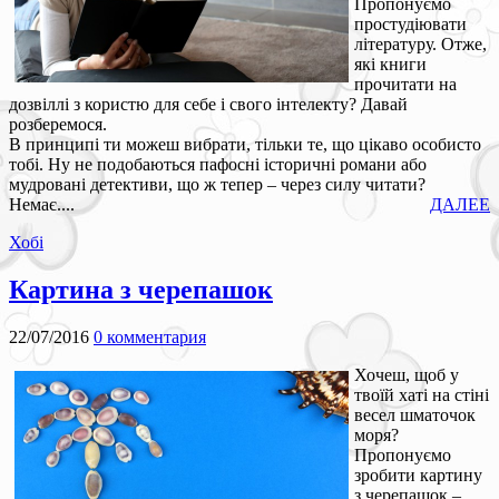
Пропонуємо
простудіювати
літературу. Отже,
які книги
прочитати на
дозвіллі з користю для себе і свого інтелекту? Давай
розберемося.
В принципі ти можеш вибрати, тільки те, що цікаво особисто
тобі. Ну не подобаються пафосні історичні романи або
мудровані детективи, що ж тепер – через силу читати?
Немає....
ДАЛЕЕ
Хобі
Картина з черепашок
22/07/2016
0 комментария
Хочеш, щоб у
твоїй хаті на стіні
весел шматочок
моря?
Пропонуємо
зробити картину
з черепашок –