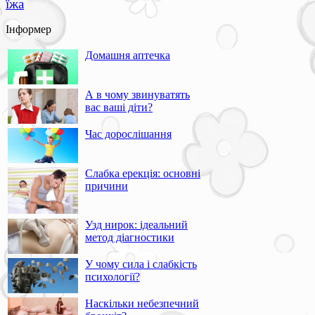
їжа
Інформер
Домашня аптечка
А в чому звинуватять
вас ваші діти?
Час дорослішання
Слабка ерекція: основні
причини
Узд нирок: ідеальний
метод діагностики
У чому сила і слабкість
психології?
Наскільки небезпечний