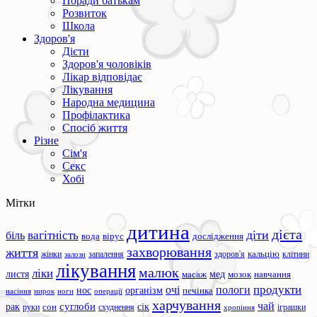
Поради батькам
Розвиток
Школа
Здоров'я
Дієти
Здоров'я чоловіків
Лікар відповідає
Лікування
Народна медицина
Профілактика
Спосіб життя
Різне
Сім'я
Секс
Хобі
Мітки
дитина
дієта
вагітність
діти
біль
вода
вірус
дослідження
захворювання
життя
жінки
запалення
здоров'я
кальцію
клітини
залози
лікування
малюк
ліки
листя
мед
масаж
мозок
навчання
продукти
очі
пологи
нос
організм
печінка
ноги
операції
насіння
нирок
харчування
чай
суглоби
сік
рак
сон
руки
схуднення
іграшки
хропіння