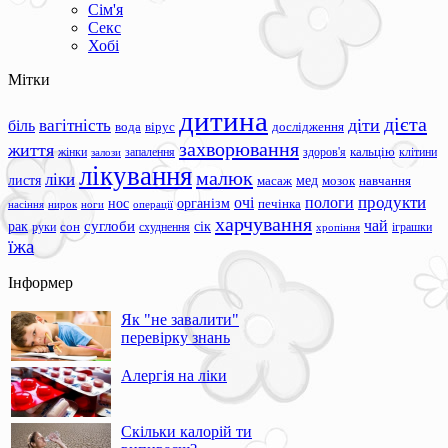
Сім'я
Секс
Хобі
Мітки
дитина
дієта
вагітність
діти
біль
вода
вірус
дослідження
захворювання
життя
жінки
запалення
здоров'я
кальцію
клітини
залози
лікування
малюк
ліки
листя
мед
масаж
мозок
навчання
продукти
очі
пологи
нос
організм
печінка
ноги
операції
насіння
нирок
харчування
чай
суглоби
сік
рак
сон
руки
схуднення
іграшки
хропіння
їжа
Інформер
Як "не завалити"
перевірку знань
Алергія на ліки
Скільки калорій ти