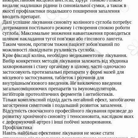
видаляє надлишки рідини із синовіальної сумки, а також в
якості профілактики подальшого поширення запалення
вводить препарат.
Далі успішне лікування синовіту колінного суглоба потребує
дотримання постільного режиму і створення спокою роботи
суглоба. Максимальне зниження навантаження проводиться
шляхом накладання тугої пов'язки або гіпсового лангета.
Таким чином, протягом тижня пацієнт зобов'язаний по
можливості ліквідувати рухливість суглоба.
Крім фіксації коліна, необхідно медикаментозне лікування.
Вибір конкретних методів лікування залежить від збудника
захворювання і стану організму в цілому, часто одночасно
застосовують протизапальні препарати у формі мазей для
місцевого застосування, таблеток і розчинів для
внутрішньом'язового введення. Не виключено введення
загальнозміцнюючих препаратів та імуномодуляторів,
інгібіторів протеолітичних ферментів і антибіотиків.
Тільки комплексний підхід дасть негайний ефект, запобігаючи
загострення симптомів і подальший розвиток запалення.
Відсутність своєчасного професійного лікування призведе до
розвитку хронічного синовіту і теносиновита, наслідком яких
є деформуючий артроз і інші побічні захворювання.
Профілактика
Навіть найбільш ефективне лікування не може стати