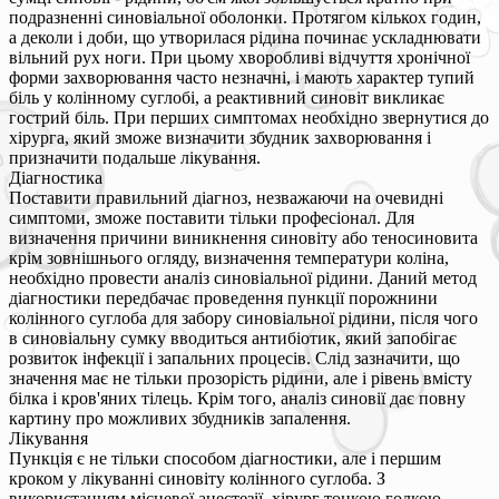
подразненні синовіальної оболонки. Протягом кількох годин,
а деколи і доби, що утворилася рідина починає ускладнювати
вільний рух ноги. При цьому хворобливі відчуття хронічної
форми захворювання часто незначні, і мають характер тупий
біль у колінному суглобі, а реактивний синовіт викликає
гострий біль. При перших симптомах необхідно звернутися до
хірурга, який зможе визначити збудник захворювання і
призначити подальше лікування.
Діагностика
Поставити правильний діагноз, незважаючи на очевидні
симптоми, зможе поставити тільки професіонал. Для
визначення причини виникнення синовіту або теносиновита
крім зовнішнього огляду, визначення температури коліна,
необхідно провести аналіз синовіальної рідини. Даний метод
діагностики передбачає проведення пункції порожнини
колінного суглоба для забору синовіальної рідини, після чого
в синовіальну сумку вводиться антибіотик, який запобігає
розвиток інфекції і запальних процесів. Слід зазначити, що
значення має не тільки прозорість рідини, але і рівень вмісту
білка і кров'яних тілець. Крім того, аналіз синовії дає повну
картину про можливих збудників запалення.
Лікування
Пункція є не тільки способом діагностики, але і першим
кроком у лікуванні синовіту колінного суглоба. З
використанням місцевої анестезії, хірург тонкою голкою