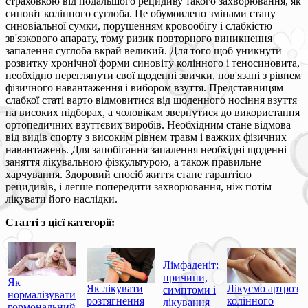
страховкою від подальшого рецидиву такого захворювання, як
синовіт колінного суглоба. Це обумовлено змінами стану
синовіальної сумки, порушенням кровообігу і слабкістю
зв'язкового апарату, тому ризик повторного виникнення
запалення суглоба вкрай великий. Для того щоб уникнути
розвитку хронічної форми синовіту колінного і теносиновита,
необхідно переглянути свої щоденні звички, пов'язані з рівнем
фізичного навантаження і вибором взуття. Представницям
слабкої статі варто відмовитися від щоденного носіння взуття
на високих підборах, а чоловікам звернутися до використання
ортопедичних взуттєвих виробів. Необхідним стане відмова
від видів спорту з високим рівнем травм і важких фізичних
навантажень. Для запобігання запалення необхідні щоденні
заняття лікувальною фізкультурою, а також правильне
харчування. Здоровий спосіб життя стане гарантією
рецидивів, і легше попередити захворювання, ніж потім
лікувати його наслідки.
Статті з цієї категорії:
Лімфаденіт:
причини,
Як
Як лікувати
Лікуємо артроз
симптоми і
нормалізувати
розтягнення
колінного
лікування
гормональний