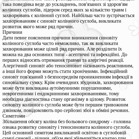
така поведінка веде до ускладнень, пов'язаних зі здоров'ям
колінних суглобів, лідером серед яких за кількістю травм і
захворювань є колінний суглоб. Найбільш часто зустрічається
захворюванням є синовіт колінного суглоба, викликати
розвиток якого може ряд причин.
Причини
Дати певне пояснення причини виникнення синовіту
колінного суглоба часто неможливо, так як викликати
захворювання може цілий ряд причин. Але розділити їх
можна на два основних типи - асептичні та інфекційні. До
перших відносять отримання травми та алергічні реакції.
Алергічний синовіт або теносиновит називають реактивним,
а інші його форми можуть стати хронічними. Інфекційний
синовіт пов'язаний з безпосереднім проникненням інфекції в
синовіальну сумку. Крім очевидних збудників, захворювання
може бути викликана аутоімунними порушеннями,
неврогенними і ендокринними захворюваннями, тому
необхідна діагностика стану організму в цілому. Розвиток
синовіту колінного суглоба може бути першим тривожним
дзвінком, повідомляють про серйозні збої в обміні речовин.
Симптоми
Збільшення обсягу коліна без больового синдрому - головна
ознака розвитку синовіту і теносиновита колінного суглоба.
Цей основний симптом викликаний освітою в суглобовій
сумці синовії - рідини, об'єм якої збільшується кратно при