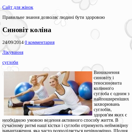
Сайт для жінок
Правильне знання дозволяє людині бути здоровою
Синовіт коліна
24/09/2014
0 комментария
Лікування
суглоби
Виникнення
синовіту і
теносиновита
колінного
суглоба є одним з
найпоширеніших
захворювань
суглобів,
здоров'ям яких є
необхідною умовою ведення активного способу життя. В
сучасному ритмі наші кістки і суглоби отримують неймовірну
навантаження, яка часто розподіляється нерівномірно. Щодня