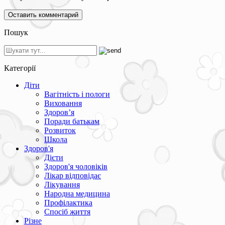
Пошук
Категорії
Діти
Вагітність і пологи
Виховання
Здоров’я
Поради батькам
Розвиток
Школа
Здоров'я
Дієти
Здоров'я чоловіків
Лікар відповідає
Лікування
Народна медицина
Профілактика
Спосіб життя
Різне