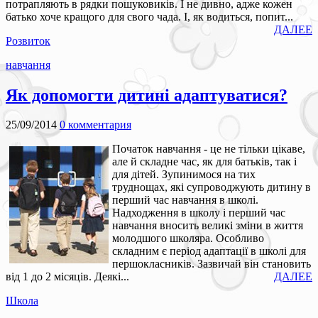
потрапляють в рядки пошуковиків. І не дивно, адже кожен
батько хоче кращого для свого чада. І, як водиться, попит...
ДАЛЕЕ
Розвиток
навчання
Як допомогти дитині адаптуватися?
25/09/2014
0 комментария
Початок навчання - це не тільки цікаве,
але й складне час, як для батьків, так і
для дітей. Зупинимося на тих
труднощах, які супроводжують дитину в
перший час навчання в школі.
Надходження в школу і перший час
навчання вносить великі зміни в життя
молодшого школяра. Особливо
складним є період адаптації в школі для
першокласників. Зазвичай він становить
від 1 до 2 місяців. Деякі...
ДАЛЕЕ
Школа