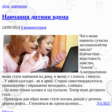
діти
,
навчання
Навчання дитини вдома
24/09/2014
0 комментария
Чого може
навчити сучасна
загальноосвітня
школа?
Найчастіше -
жорстокості,
хамства,
"понтів"...
Альтернативою
може стати навчання на дому, в якому є і плюси, і мінуси.
- У школі сьогодні - як в армії. Старші самостверджуються,
принижуючи і ображаючи молодших, слабших.
- Це вони тільки кулаки в хід пускали. Тепер ножі діставати
сталі.
- Приводом для образ може стати погана дикція у дитини,
дешева кофта... Глумляться як однокласники,...
ДАЛЕЕ
Школа