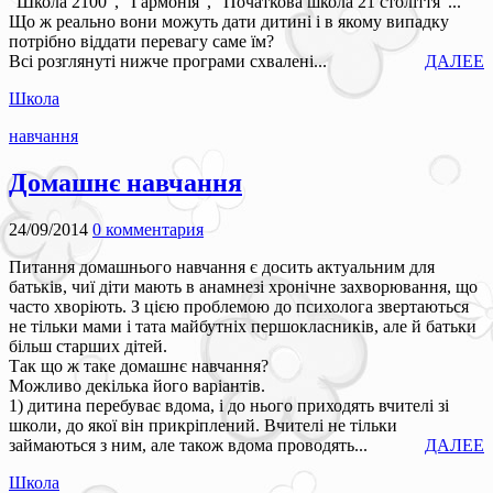
"Школа 2100", "Гармонія", "Початкова школа 21 століття"...
Що ж реально вони можуть дати дитині і в якому випадку
потрібно віддати перевагу саме їм?
Всі розглянуті нижче програми схвалені...
ДАЛЕЕ
Школа
навчання
Домашнє навчання
24/09/2014
0 комментария
Питання домашнього навчання є досить актуальним для
батьків, чиї діти мають в анамнезі хронічне захворювання, що
часто хворіють. З цією проблемою до психолога звертаються
не тільки мами і тата майбутніх першокласників, але й батьки
більш старших дітей.
Так що ж таке домашнє навчання?
Можливо декілька його варіантів.
1) дитина перебуває вдома, і до нього приходять вчителі зі
школи, до якої він прикріплений. Вчителі не тільки
займаються з ним, але також вдома проводять...
ДАЛЕЕ
Школа