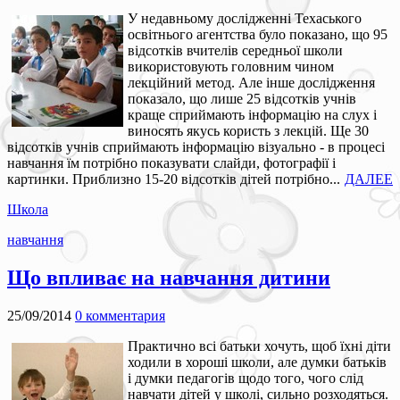
У недавньому дослідженні Техаського
освітнього агентства було показано, що 95
відсотків вчителів середньої школи
використовують головним чином
лекційний метод. Але інше дослідження
показало, що лише 25 відсотків учнів
краще сприймають інформацію на слух і
виносять якусь користь з лекцій. Ще 30
відсотків учнів сприймають інформацію візуально - в процесі
навчання їм потрібно показувати слайди, фотографії і
картинки. Приблизно 15-20 відсотків дітей потрібно...
ДАЛЕЕ
Школа
навчання
Що впливає на навчання дитини
25/09/2014
0 комментария
Практично всі батьки хочуть, щоб їхні діти
ходили в хороші школи, але думки батьків
і думки педагогів щодо того, чого слід
навчати дітей у школі, сильно розходяться.