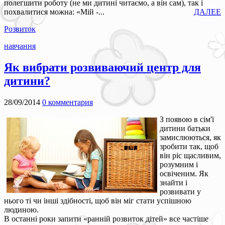
полегшити роботу (не ми дитині читаємо, а він сам), так і
похвалитися можна: «Мій -...
ДАЛЕЕ
Розвиток
навчання
Як вибрати розвиваючий центр для
дитини?
28/09/2014
0 комментария
З появою в сім'ї
дитини батьки
замислюються, як
зробити так, щоб
він ріс щасливим,
розумним і
освіченим. Як
знайти і
розвивати у
нього ті чи інші здібності, щоб він міг стати успішною
людиною.
В останні роки запити «ранній розвиток дітей» все частіше