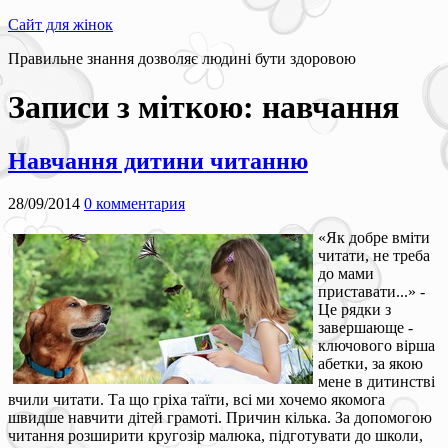
Сайт для жінок
Правильне знання дозволяє людині бути здоровою
Записи з міткою:
навчання
Навчання дитини читанню
28/09/2014
0 комментария
«Як добре вміти
читати, не треба
до мами
приставати...» -
Це рядки з
завершающе -
ключового вірша
абетки, за якою
мене в дитинстві
вчили читати. Та що гріха таїти, всі ми хочемо якомога
швидше навчити дітей грамоті. Причин кілька. За допомогою
читання розширити кругозір малюка, підготувати до школи,