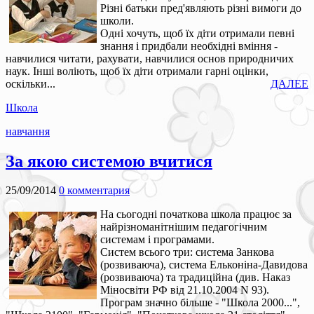
Різні батьки пред'являють різні вимоги до
школи.
Одні хочуть, щоб їх діти отримали певні
знання і придбали необхідні вміння -
навчилися читати, рахувати, навчилися основ природничих
наук. Інші воліють, щоб їх діти отримали гарні оцінки,
оскільки...
ДАЛЕЕ
Школа
навчання
За якою системою вчитися
25/09/2014
0 комментария
На сьогодні початкова школа працює за
найрізноманітнішим педагогічним
системам і програмами.
Систем всього три: система Занкова
(розвиваюча), система Ельконіна-Давидова
(розвиваюча) та традиційна (див. Наказ
Міносвіти РФ від 21.10.2004 N 93).
Програм значно більше - "Школа 2000...",