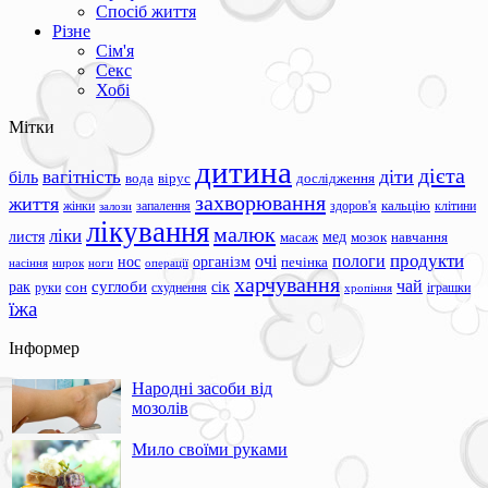
Спосіб життя
Різне
Сім'я
Секс
Хобі
Мітки
дитина
дієта
вагітність
діти
біль
вода
вірус
дослідження
захворювання
життя
жінки
запалення
здоров'я
кальцію
клітини
залози
лікування
малюк
ліки
листя
мед
масаж
мозок
навчання
продукти
очі
пологи
нос
організм
печінка
ноги
операції
насіння
нирок
харчування
чай
суглоби
сік
рак
сон
руки
схуднення
іграшки
хропіння
їжа
Інформер
Народні засоби від
мозолів
Мило своїми руками