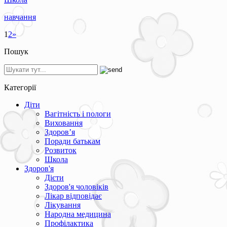
навчання
1
2
»
Пошук
Категорії
Діти
Вагітність і пологи
Виховання
Здоров’я
Поради батькам
Розвиток
Школа
Здоров'я
Дієти
Здоров'я чоловіків
Лікар відповідає
Лікування
Народна медицина
Профілактика