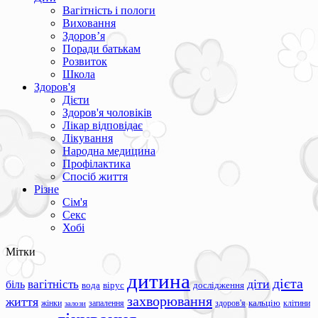
Вагітність і пологи
Виховання
Здоров’я
Поради батькам
Розвиток
Школа
Здоров'я
Дієти
Здоров'я чоловіків
Лікар відповідає
Лікування
Народна медицина
Профілактика
Спосіб життя
Різне
Сім'я
Секс
Хобі
Мітки
дитина
дієта
вагітність
діти
біль
вода
вірус
дослідження
захворювання
життя
жінки
запалення
здоров'я
кальцію
клітини
залози