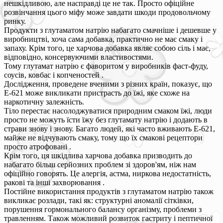
нешкідливою, але насправді це не так. Просто офіційне
розвінчання цього міфу може завдати шкоди продовольчому
ринку.
Продукти з глутаматом натрію набагато смачніше і дешевше у
виробництві, хоча сама добавка, практично не має смаку і
запаху. Крім того, це харчова добавка являє собою сіль і має,
відповідно, консервуючими властивостями.
Тому глутамат натрію є фаворитом у виробників фаст-фуду,
соусів, ковбас і копченостей .
Дослідження, проведене вченими з різних країн, показує, що
Е-621 може викликати пристрасть до їжі, яке схоже на
наркотичну залежність.
Тіло перестає насолоджуватися природним смаком їжі, люди
просто не можуть їсти їжу без глутамату натрію і додають в
страви знову і знову. Багато людей, які часто вживають Е-621,
майже не відчувають смаку, тому що їх смакові рецептори
просто атрофовані .
Крім того, ця шкідлива харчова добавка призводить до
набагато більш серйозних проблем зі здоров'ям, ніж нам
офіційно говорять. Це алергія, астма, ниркова недостатність,
ракові та інші захворювання .
Постійне використання продуктів з глутаматом натрію також
викликає розлади, такі як: структурні аномалії сітківки,
порушення гормонального балансу організму, проблеми з
травленням. Також можливий розвиток гастриту і пептичної