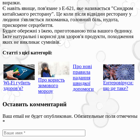
виразки.
Є навіть явище, пов'язане з Е-621, яке називається "Синдром
китайського ресторану". Це коли після відвідин ресторану у
людини з'являється лихоманка, головний біль, нудота,
прискорене серцебиття.
Будьте обережні з їжею, приготованою поза вашого будинку.
Їжте натуральні і корисні для здоров'я продукти, походження
яких не викликає сумнівів.
Статті з цієї категорії:
Про нові
правила
надання
Про користь
Wi-Fi губить
Ентеровіруси:
швидкої
зимового
здоров'я?
що це таке?
допомоги
морозу
Оставить комментарий
Ваш email не будет опубликован. Обязательные поля отмечены
*