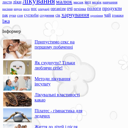
лікування
малюк
ліки
листя
мед
масаж
мозок
навчання
продукти
очі
пологи
нос
організм
печінка
ноги
операції
насіння
нирок
харчування
чай
суглоби
сік
рак
сон
руки
схуднення
іграшки
хропіння
їжа
Інформер
Припустимо секс на
першому побаченні
Як схуднути? Тільки
люблячи себе!
Методи лікування
інсульту
Лікувальні властивості
какао
Пілатес - гімнастика для
ледачих
Життя до дітей і після