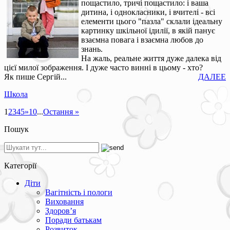
пощастило, тричі пощастило: і ваша
дитина, і однокласники, і вчителі - всі
елементи цього "пазла" склали ідеальну
картинку шкільної ідилії, в якій панує
взаємна повага і взаємна любов до
знань.
На жаль, реальне життя дуже далека від
цієї милої зображення. І дуже часто винні в цьому - хто?
Як пише Сергій...
ДАЛЕЕ
Школа
1
2
3
4
5
»
10
...
Остання »
Пошук
Категорії
Діти
Вагітність і пологи
Виховання
Здоров’я
Поради батькам
Розвиток