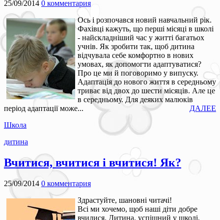
25/09/2014
0 комментария
Ось і розпочався новий навчальний рік.
Фахівці кажуть, що перші місяці в школі
- найскладніший час у житті багатьох
учнів. Як зробити так, щоб дитина
відчувала себе комфортно в нових
умовах, як допомогти адаптуватися?
Про це ми й поговоримо у випуску.
Адаптація до нового життя в середньому
триває від двох до шести місяців. Але це
в середньому. Для деяких малюків
період адаптації може...
ДАЛЕЕ
Школа
дитина
Вчитися, вчитися і вчитися! Як?
25/09/2014
0 комментария
Здрастуйте, шановні читачі!
Всі ми хочемо, щоб наші діти добре
вчилися. Дитина, успішний у школі,