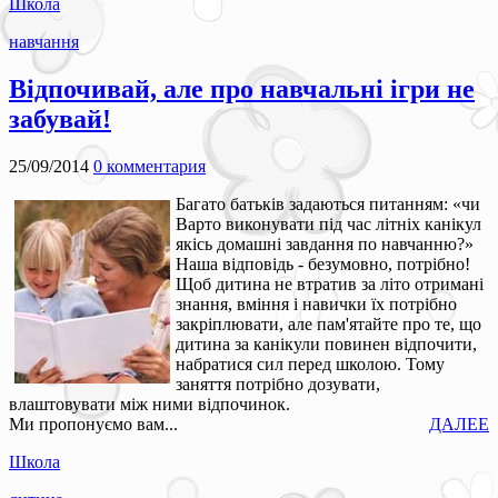
Школа
навчання
Відпочивай, але про навчальні ігри не
забувай!
25/09/2014
0 комментария
Багато батьків задаються питанням: «чи
Варто виконувати під час літніх канікул
якісь домашні завдання по навчанню?»
Наша відповідь - безумовно, потрібно!
Щоб дитина не втратив за літо отримані
знання, вміння і навички їх потрібно
закріплювати, але пам'ятайте про те, що
дитина за канікули повинен відпочити,
набратися сил перед школою. Тому
заняття потрібно дозувати,
влаштовувати між ними відпочинок.
Ми пропонуємо вам...
ДАЛЕЕ
Школа