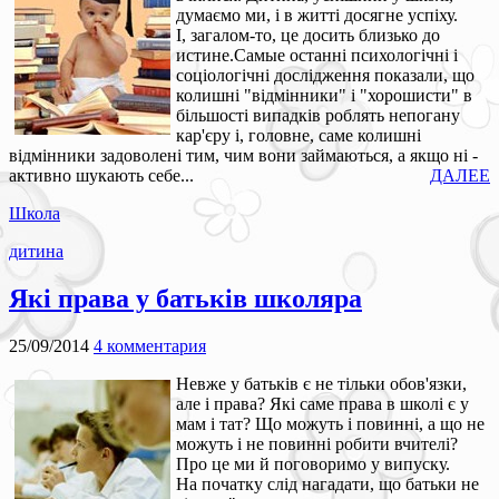
думаємо ми, і в житті досягне успіху.
І, загалом-то, це досить близько до
истине.Самые останні психологічні і
соціологічні дослідження показали, що
колишні "відмінники" і "хорошисти" в
більшості випадків роблять непогану
кар'єру і, головне, саме колишні
відмінники задоволені тим, чим вони займаються, а якщо ні -
активно шукають себе...
ДАЛЕЕ
Школа
дитина
Які права у батьків школяра
25/09/2014
4 комментария
Невже у батьків є не тільки обов'язки,
але і права? Які саме права в школі є у
мам і тат? Що можуть і повинні, а що не
можуть і не повинні робити вчителі?
Про це ми й поговоримо у випуску.
На початку слід нагадати, що батьки не