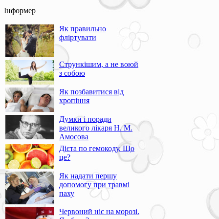
Інформер
Як правильно
фліртувати
Стрункішим, а не воюй
з собою
Як позбавитися від
хропіння
Думки і поради
великого лікаря Н. М.
Амосова
Дієта по гемокоду. Що
це?
Як надати першу
допомогу при травмі
паху
Червоний ніс на морозі.