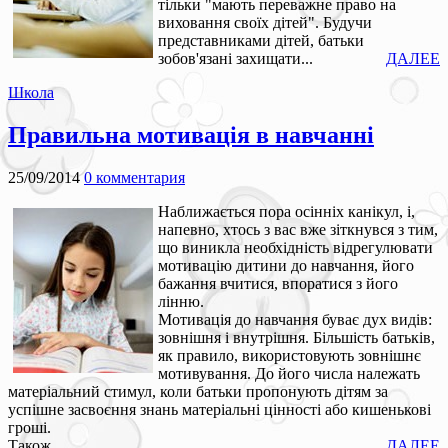
тільки "мають переважне право на
виховання своїх дітей". Будучи
представниками дітей, батьки
зобов'язані захищати...
ДАЛЕЕ
Школа
Правильна мотивація в навчанні
25/09/2014
0 комментария
Наближається пора осінніх канікул, і,
напевно, хтось з вас вже зіткнувся з тим,
що виникла необхідність відрегулювати
мотивацію дитини до навчання, його
бажання вчитися, впоратися з його
лінню.
Мотивація до навчання буває дух видів:
зовнішня і внутрішня. Більшість батьків,
як правило, використовують зовнішнє
мотивування. До його числа належать
матеріальний стимул, коли батьки пропонують дітям за
успішне засвоєння знань матеріальні цінності або кишенькові
гроші.
Також...
ДАЛЕЕ