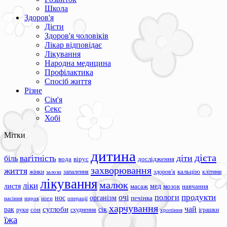
Школа
Здоров'я
Дієти
Здоров'я чоловіків
Лікар відповідає
Лікування
Народна медицина
Профілактика
Спосіб життя
Різне
Сім'я
Секс
Хобі
Мітки
дитина
дієта
вагітність
діти
біль
вода
вірус
дослідження
захворювання
життя
жінки
запалення
здоров'я
кальцію
клітини
залози
лікування
малюк
ліки
листя
мед
масаж
мозок
навчання
продукти
очі
пологи
нос
організм
печінка
ноги
операції
насіння
нирок
харчування
чай
суглоби
сік
рак
сон
руки
схуднення
іграшки
хропіння
їжа