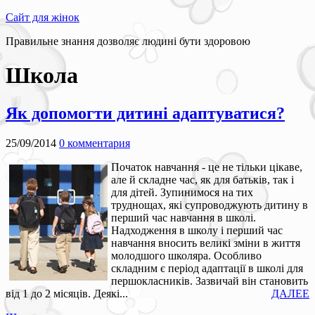
Сайт для жінок
Правильне знання дозволяє людині бути здоровою
Школа
Як допомогти дитині адаптуватися?
25/09/2014
0 комментария
Початок навчання - це не тільки цікаве,
але й складне час, як для батьків, так і
для дітей. Зупинимося на тих
труднощах, які супроводжують дитину в
перший час навчання в школі.
Надходження в школу і перший час
навчання вносить великі зміни в життя
молодшого школяра. Особливо
складним є період адаптації в школі для
першокласників. Зазвичай він становить
від 1 до 2 місяців. Деякі...
ДАЛЕЕ