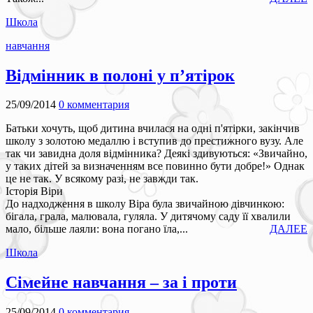
Школа
навчання
Відмінник в полоні у п’ятірок
25/09/2014
0 комментария
Батьки хочуть, щоб дитина вчилася на одні п'ятірки, закінчив
школу з золотою медаллю і вступив до престижного вузу. Але
так чи завидна доля відмінника? Деякі здивуються: «Звичайно,
у таких дітей за визначенням все повинно бути добре!» Однак
це не так. У всякому разі, не завжди так.
Історія Віри
До надходження в школу Віра була звичайною дівчинкою:
бігала, грала, малювала, гуляла. У дитячому саду її хвалили
мало, більше лаяли: вона погано їла,...
ДАЛЕЕ
Школа
Сімейне навчання – за і проти
25/09/2014
0 комментария