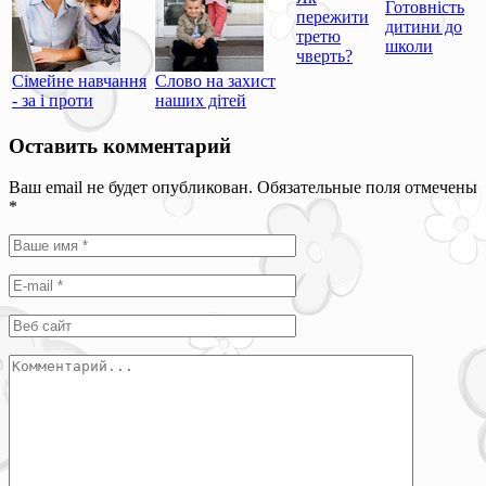
Готовність
пережити
дитини до
третю
школи
чверть?
Сімейне навчання
Слово на захист
- за і проти
наших дітей
Оставить комментарий
Ваш email не будет опубликован. Обязательные поля отмечены
*