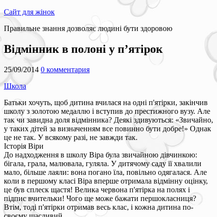
Сайт для жінок
Правильне знання дозволяє людині бути здоровою
Відмінник в полоні у п’ятірок
25/09/2014
0 комментария
Школа
Батьки хочуть, щоб дитина вчилася на одні п'ятірки, закінчив
школу з золотою медаллю і вступив до престижного вузу. Але
так чи завидна доля відмінника? Деякі здивуються: «Звичайно,
у таких дітей за визначенням все повинно бути добре!» Однак
це не так. У всякому разі, не завжди так.
Історія Віри
До надходження в школу Віра була звичайною дівчинкою:
бігала, грала, малювала, гуляла. У дитячому саду її хвалили
мало, більше лаяли: вона погано їла, повільно одягалася. Але
коли в першому класі Віра вперше отримала відмінну оцінку,
це був сплеск щастя! Велика червона п'ятірка на полях і
підпис вчительки! Чого ще може бажати першокласниця?
Втім, тоді п'ятірки отримав весь клас, і кожна дитина по-
своєму щасливий.