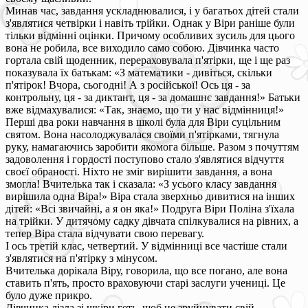
Минав час, завдання ускладнювалися, і у багатьох дітей стали
з'являтися четвірки і навіть трійки. Однак у Віри раніше були
тільки відмінні оцінки. Причому особливих зусиль для цього
вона не робила, все виходило само собою. Дівчинка часто
гортала свій щоденник, перераховувала п'ятірки, ще і ще раз
показувала їх батькам: «З математики - дивіться, скільки
п'ятірок! Вчора, сьогодні! А з російської! Ось ця - за
контрольну, ця - за диктант, ця - за домашнє завдання!» Батьки
вже відмахувалися: «Так, знаємо, що ти у нас відмінниця!»
Перші два роки навчання в школі була для Віри суцільним
святом. Вона насолоджувалася своїми п'ятірками, тягнула
руку, намагаючись заробити якомога більше. Разом з почуттям
задоволення і гордості поступово стало з'являтися відчуття
своєї обраності. Ніхто не зміг вирішити завдання, а вона
змогла! Вчителька так і сказала: «З усього класу завдання
вирішила одна Віра!» Віра стала зверхньо дивитися на інших
дітей: «Всі звичайні, а я он яка!» Подруга Віри Поліна з'їхала
на трійки. У дитячому садку дівчата спілкувалися на рівних, а
тепер Віра стала відчувати свою перевагу.
І ось третій клас, четвертий. У відмінниці все частіше стали
з'являтися на п'ятірку з мінусом.
Вчителька дорікала Віру, говорила, що все погано, але вона
ставить п'ять, просто враховуючи старі заслуги учениці. Це
було дуже прикро.
Дівчинка лізла зі шкіри геть, щоб не зруйнувати свій