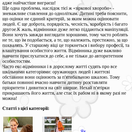
адже найчастіше виграєш!
Ще одна проблема, наслідок тієї ж «зіркової хвороби» -
зневажливе ставлення до одноліткам. Дитині треба пояснити,
що оцінки не єдиний критерій, за яким можна оцінювати
людей. Є ще доброта, порядність, чесність, хоробрість і багато
другое.К жаль, відмінники дуже легко піддаються маніпуляції.
Вони хочуть завжди виглядати хорошими, тому часто роблять
не те, що їм подобається, а те, що належить, престижно, за що
похвалять. У старшому віці це торкнеться і вибору професії, та
влаштування особистого життя. Відмінника дуже важливо
навчити прислухатися до себе, а не тільки до авторитетним
особистостям.
Часто екс-відмінники і в дорослому житті судять про все
шкільними категоріями: оружающих людей і життєві
обставини вони оцінюють за п'ятибальною шкалою. Тому
батьки повинні вчасно навчити дитину розставляти
пріоритети і дивитися на світ ширше. Нехай п'ятірки
прикрашають його життя, але стає їх рабом ні в якому разі не
можна!
Статті з цієї категорії:
Як