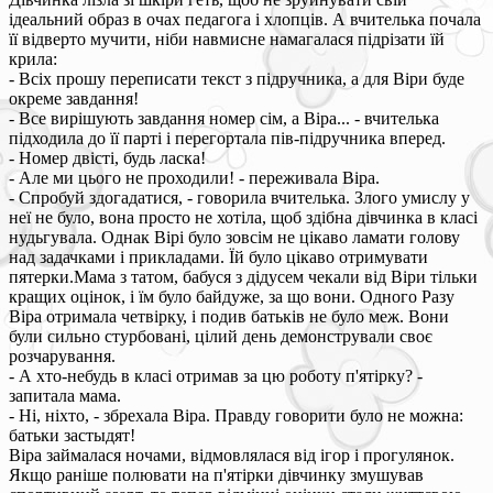
ідеальний образ в очах педагога і хлопців. А вчителька почала
її відверто мучити, ніби навмисне намагалася підрізати їй
крила:
- Всіх прошу переписати текст з підручника, а для Віри буде
окреме завдання!
- Все вирішують завдання номер сім, а Віра... - вчителька
підходила до її парті і перегортала пів-підручника вперед.
- Номер двісті, будь ласка!
- Але ми цього не проходили! - переживала Віра.
- Спробуй здогадатися, - говорила вчителька. Злого умислу у
неї не було, вона просто не хотіла, щоб здібна дівчинка в класі
нудьгувала. Однак Вірі було зовсім не цікаво ламати голову
над задачками і прикладами. Їй було цікаво отримувати
пятерки.Мама з татом, бабуся з дідусем чекали від Віри тільки
кращих оцінок, і їм було байдуже, за що вони. Одного Разу
Віра отримала четвірку, і подив батьків не було меж. Вони
були сильно стурбовані, цілий день демонстрували своє
розчарування.
- А хто-небудь в класі отримав за цю роботу п'ятірку? -
запитала мама.
- Ні, ніхто, - збрехала Віра. Правду говорити було не можна:
батьки застыдят!
Віра займалася ночами, відмовлялася від ігор і прогулянок.
Якщо раніше полювати на п'ятірки дівчинку змушував