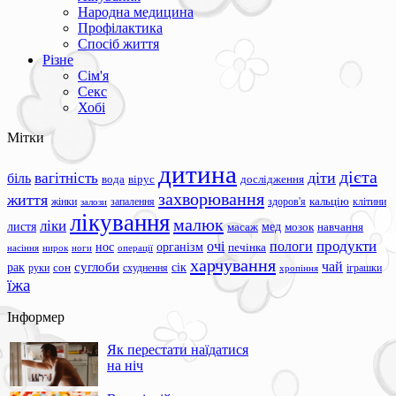
Народна медицина
Профілактика
Спосіб життя
Різне
Сім'я
Секс
Хобі
Мітки
дитина
дієта
вагітність
діти
біль
вода
вірус
дослідження
захворювання
життя
жінки
запалення
здоров'я
кальцію
клітини
залози
лікування
малюк
ліки
листя
мед
масаж
мозок
навчання
продукти
очі
пологи
нос
організм
печінка
ноги
операції
насіння
нирок
харчування
чай
суглоби
сік
рак
сон
руки
схуднення
іграшки
хропіння
їжа
Інформер
Як перестати наїдатися
на ніч