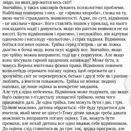
люди, на яких дер-жится весь світ!
Звичайно, у таких школярів бувають психологічні проблеми.
Найбільш поширена з них - це «зіркова хвороба», схожа на ту,
якою часто страждають знаменитості. Адже, по суті, відмінник
- це шкільна «зірка»: його ставлять іншим у приклад, на нього
покладають надії і дивуються, якщо він раптом виявився не на
висоті. Бути відмінником і приємно, і неспокійно, він відчуває
одночасно і насолоду «польотом», і страх падіння. Відмінник
боїться поганих оцінок. Трійка серед п'ятірок - це як ложка
дьогтю в бочці меду, вона псує відразу все. Звичайно, якщо
цю трійку можна виправити, тоді ще є порятунок. Але якщо
вона зіпсувала гарний щоденник назавжди? Може бути, в
чомусь Верина вчителька фізики права. Відмінник повинен
коли-небудь отримати погану оцінку, щоб пережити це і
зрозуміти: світ не перевернувся, батьки і друзі тебе як і раніше
люблять, а вчителя поважають. Трійка не вбиває людину
наповал, це лише оцінка за конкретне завдання.
Але тут є одна небезпека. Відмінник може подумати, що якщо
його скинули з п'єдесталу злощасної трійкою, нема чого
працювати далі. Де одна трійка, там можуть бути і дві, і три.
Цілком можливо, дитина образиться: «Не буду трудитися для
вчителя, який мене не цінує!»Тому дітям завжди треба давати
можливість виправити погану оцінку. Так, можуть бути
промахи, але нехай дитина все одно вважає себе відмінником.
До оцінок слід ставитися як до гри: так, зрідка програєш, але