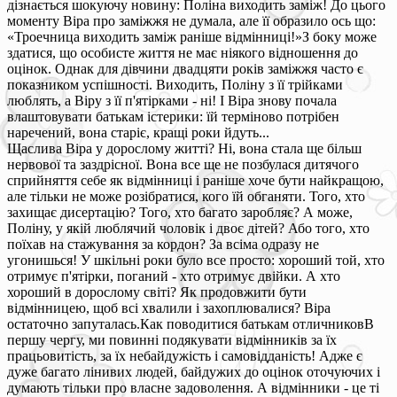
дізнається шокуючу новину: Поліна виходить заміж! До цього
моменту Віра про заміжжя не думала, але її образило ось що:
«Троечница виходить заміж раніше відмінниці!»З боку може
здатися, що особисте життя не має ніякого відношення до
оцінок. Однак для дівчини двадцяти років заміжжя часто є
показником успішності. Виходить, Поліну з її трійками
люблять, а Віру з її п'ятірками - ні! І Віра знову почала
влаштовувати батькам істерики: їй терміново потрібен
наречений, вона старіє, кращі роки йдуть...
Щаслива Віра у дорослому житті? Ні, вона стала ще більш
нервової та заздрісної. Вона все ще не позбулася дитячого
сприйняття себе як відмінниці і раніше хоче бути найкращою,
але тільки не може розібратися, кого їй обганяти. Того, хто
захищає дисертацію? Того, хто багато заробляє? А може,
Поліну, у якій люблячий чоловік і двоє дітей? Або того, хто
поїхав на стажування за кордон? За всіма одразу не
угонишься! У шкільні роки було все просто: хороший той, хто
отримує п'ятірки, поганий - хто отримує двійки. А хто
хороший в дорослому світі? Як продовжити бути
відмінницею, щоб всі хвалили і захоплювалися? Віра
остаточно запуталась.Как поводитися батькам отличниковВ
першу чергу, ми повинні подякувати відмінників за їх
працьовитість, за їх небайдужість і самовідданість! Адже є
дуже багато лінивих людей, байдужих до оцінок оточуючих і
думають тільки про власне задоволення. А відмінники - це ті