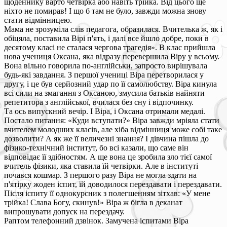
щоденнику варто четвірка або навіть трійка. Від цього ще
ніхто не помирав! І що б там не було, завжди можна знову
стати відмінницею.
Мама не зрозуміла слів педагога, образилася. Вчителька ж, як і
обіцяла, поставила Вірі п'ять, і далі все йшло добре, поки в
десятому класі не сталася чергова трагедія». В клас прийшла
нова учениця Оксана, яка відразу перевершила Віру у всьому.
Вона вільно говорила по-англійськи, запросто вирішувала
будь-які завдання. З першої учениці Віра перетворилася у
другу, і це був серйозний удар по її самолюбству. Віра кинула
всі сили на змагання з Оксаною, змусила батьків найняти
репетитора з англійської, вчилася без сну і відпочинку.
Та ось випускний вечір. І Віра, і Оксана отримали медалі.
Постало питання: «Куди вступати?» Віра завжди мріяла стати
вчителем молодших класів, але хіба відмінниця може собі таке
дозволити? А як же її величезні знання? І дівчина пішла до
фізико-технічний інститут, бо всі казали, що саме він
відповідає її здібностям. А ще вона це зробила зло тієї самої
вчитель фізики, яка ставила їй четвірки. Але в інституті
почався кошмар. З першого разу Віра не могла здати на
п'ятірку жоден іспит, їй доводилося перездавати і перездавати.
Після іспиту її однокурсник з полегшенням зітхав: «У мене
трійка! Слава Богу, скинув!» Віра ж бігла в деканат
випрошувати допуск на перездачу.
Раптом телефонний дзвінок. Замучена іспитами Віра