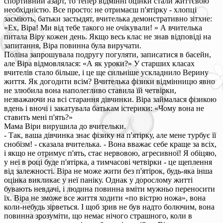
спортивний азарт, то тепер відмінні оцінки стали життєвою
необхідністю. Все просто: не отримаєш п'ятірку - хлопці
засміють, батьки застыдят, вчителька демонстративно зітхне:
«Ех, Віра! Ми від тебе такого не очікували! » А вчителька
питала Віру кожен день. Якщо весь клас не знав відповіді на
запитання, Віра повинна була виручати.
Поліна запрошувала подругу погуляти, записатися в басейн,
але Віра відмовлялася: «А як уроки?» У старших класах
вчителів стало більше, і це ще сильніше ускладнило Верину
життя. Як догодити всім? Вчителька фізики відмінницю явно
не злюбила вона наполегливо ставила їй четвірки,
незважаючи на всі старання дівчинки. Віра займалася фізикою
вдень і вночі і закатувала батькам істерики: «Чому вона не
ставить мені п'ять?»
Мама Віри вирушила до вчительки.
- Так, ваша дівчинка знає фізику на п'ятірку, але мене турбує її
снобізм! - сказала вчителька. - Вона вважає себе краще за всіх,
і якщо не отримує п'ять, стає нервовою, агресивної! Я обіцяю,
у неї в році буде п'ятірка, а тимчасові четвірки - це щеплення
від залежності. Віра не може жити без п'ятірок, будь-яка інша
оцінка викликає у неї паніку. Однак у дорослому житті
бувають невдачі, і людина повинна вміти мужньо переносити
їх. Віра не зможе все життя ходити «по вістрю ножа», вона
коли-небудь зірветься. І щоб зрив не був надто болючим, вона
повинна зрозуміти, що немає нічого страшного, коли в