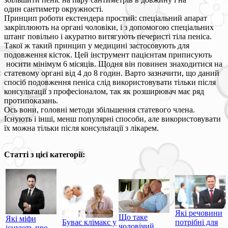
один сантиметр окружності.
Принцип роботи екстендера простий: спеціальний апарат
закріплюють на органі чоловіки, і з допомогою спеціальних
штанг повільно і акуратно витягують печеристі тіла пеніса.
Такої ж такий принцип у медицині застосовують для
подовження кісток. Цей інструмент пацієнтам приписують
носити мінімум 6 місяців. Щодня він повинен знаходитися на
статевому органі від 4 до 8 годин. Варто зазначити, що даний
спосіб подовження пеніса слід використовувати тільки після
консультації з професіоналом, так як розширювач має ряд
протипоказань.
Ось вони, головні методи збільшення статевого члена.
Існують і інші, менш популярні способи, але використовувати
їх можна тільки після консультації з лікарем.
Статті з цієї категорії:
Які речовини
Що таке
Які міфи
Буває клімакс у
потрібні для
чоловічий
існують про