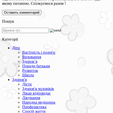
якому питанню. Спілкуємося разом !
Пошук
Категорії
Діти
Вагітність і пологи
Виховання
Здоров’я
Поради батькам
Розвиток
Школа
Здоров'я
Дієти
Здоров'я чоловіків
Лікар відповідає
Лікування
Народна медицина
Профілактика
Спосіб життя