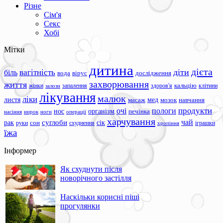
Різне
Сім'я
Секс
Хобі
Мітки
дитина
дієта
вагітність
діти
біль
вода
вірус
дослідження
захворювання
життя
жінки
запалення
здоров'я
кальцію
клітини
залози
лікування
малюк
ліки
листя
мед
масаж
мозок
навчання
продукти
очі
пологи
нос
організм
печінка
ноги
операції
насіння
нирок
харчування
чай
суглоби
сік
рак
сон
руки
схуднення
іграшки
хропіння
їжа
Інформер
Як схуднути після
новорічного застілля
Наскільки корисні піші
прогулянки