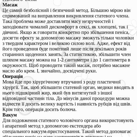
Масаж
Це самий безболісний і безпечний метод. Більшою мірою він
спрямований на виправлення викривлення статевого члена.
Така проблема може доставляти масу незручностей і
заподіювати чималий дискомфорт в сексі, як хлопцеві, так і
дівчині. Якщо ж говорити конкретно про збільшення пеніса,
досягти ефекту за допомогою масажу зможуть тільки чоловіки
з твердим характером і великою силою волі. Адже, ефект від
його проведення буде помітний лише після декількох років
старанних щоденних занять. За статистикою, збільшити член
шляхом масажу можна на 1-2 сантиметри і до 1 сантиметра в
окружності. Щоб проводити такий масаж, потрібно масажне
масло або крем. І, звичайно, досвідчені руки.
Операція
Мова йде про хірургічному втручанні з роду пластичної
хірургії. Так, щоб збільшити статевий орган, медики вводять в
нього підшкірний жир, який був витягнутий з іншої
відповідної частини тіла. До мінусів даної процедури можна
віднести її досить велику вартість і наявність рубців від швів.
Крім того, операція досить болюча.
Вакум
Для подовження статевого чоловічого органа використовують
і апаратний метод з допомогою екстендера або
спеціального вакуум-пристосування. Такий метод допомагає
збільшити пеніс на пару сантиметрів в довжину і на