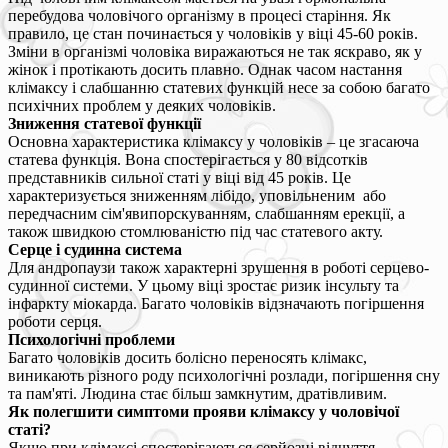
перебудова чоловічого організму в процесі старіння. Як
правило, це стан починається у чоловіків у віці 45-60 років.
Зміни в організмі чоловіка виражаються не так яскраво, як у
жінок і протікають досить плавно. Однак часом настання
клімаксу і слабшанню статевих функцій несе за собою багато
психічних проблем у деяких чоловіків.
Зниження статевої функції
Основна характеристика клімаксу у чоловіків – це згасаюча
статева функція. Вона спостерігається у 80 відсотків
представників сильної статі у віці від 45 років. Це
характеризується зниженням лібідо, уповільненим або
передчасним сім'явипорскуванням, слабшанням ерекції, а
також швидкою стомлюваністю під час статевого акту.
Серце і судинна система
Для андропаузи також характерні зрушення в роботі серцево-
судинної системи. У цьому віці зростає ризик інсульту та
інфаркту міокарда. Багато чоловіків відзначають погіршення
роботи серця.
Психологічні проблеми
Багато чоловіків досить болісно переносять клімакс,
виникають різного роду психологічні розлади, погіршення сну
та пам'яті. Людина стає більш замкнутим, дратівливим.
Як полегшити симптоми прояви клімаксу у чоловічої
статі?
Якщо при клімаксі спостерігаються серйозні відчуття