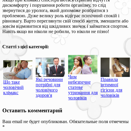
дискомфорту і порушення роботи організму, то слід
звернутися до уролога, який допоможе розібратися з
проблемою. Дуже велику роль відіграє психічний спокій і
рівновагу. Варто переглянути свій спосіб життя, зменшити або
зовсім відмовитися від шкідливих звичок і займатися спортом.
Навіть якщо ви ніколи не робили, то ніколи не пізно!
Статті з цієї категорії:
Чим
Які речовини
Правила
небезпечне
Що таке
потрібні для
інтимної
статеве
чоловічий
чоловічого
гігієни для
утримання для
клімакс
здоров'я
чоловіків
чоловіків
Оставить комментарий
Ваш email не будет опубликован. Обязательные поля отмечены
*