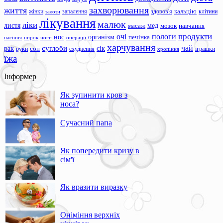
захворювання
життя
жінки
запалення
здоров'я
кальцію
клітини
залози
лікування
малюк
ліки
листя
мед
масаж
мозок
навчання
продукти
очі
пологи
нос
організм
печінка
ноги
операції
насіння
нирок
харчування
чай
суглоби
сік
рак
сон
руки
схуднення
іграшки
хропіння
їжа
Інформер
Як зупинити кров з
носа?
Сучасний папа
Як попередити кризу в
сім'ї
Як вразити виразку
Оніміння верхніх