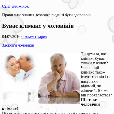
Сайт для жінок
Правильне знання дозволяє людині бути здоровою
Буває клімакс у чоловіків
04/07/2016
0 комментария
Здоров'я чоловіків
Ти думала, що
клімакс буває
тільки у жінок?
Чоловічий
клімакс також
існує, хоч він і не
настільки
відомий, як
жіночий. Як же
він проявляється?
Що таке
чоловічий
клімакс?
Під чоловічим клімаксом мається на увазі гормональна