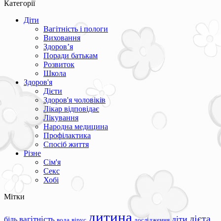
Категорії
Діти
Вагітність і пологи
Виховання
Здоров’я
Поради батькам
Розвиток
Школа
Здоров'я
Дієти
Здоров'я чоловіків
Лікар відповідає
Лікування
Народна медицина
Профілактика
Спосіб життя
Різне
Сім'я
Секс
Хобі
Мітки
дитина
дієта
вагітність
діти
біль
вода
вірус
дослідження