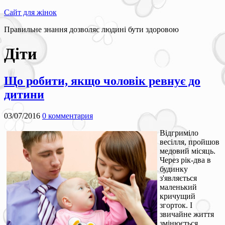
Сайт для жінок
Правильне знання дозволяє людині бути здоровою
Діти
Що робити, якщо чоловік ревнує до
дитини
03/07/2016
0 комментария
Відгриміло
весілля, пройшов
медовий місяць.
Через рік-два в
будинку
з'являється
маленький
кричущий
згорток. І
звичайне життя
змінюється