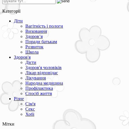
Категорії
Діти
Вагітність і пологи
Виховання
Здоров’я
Поради батькам
Розвиток
Школа
Здоров'я
Дієти
Здоров'я чоловіків
Лікар відповідає
Лікування
Народна медицина
Профілактика
Спосіб життя
Різне
Сім'я
Секс
Хобі
Мітки