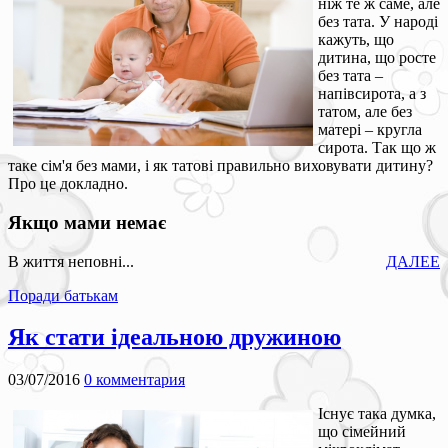
ніж те ж саме, але
без тата. У народі
кажуть, що
дитина, що росте
без тата –
напівсирота, а з
татом, але без
матері – кругла
сирота. Так що ж
таке сім'я без мами, і як татові правильно виховувати дитину?
Про це докладно.
Якщо мами немає
В життя неповні...
ДАЛЕЕ
Поради батькам
Як стати ідеальною дружиною
03/07/2016
0 комментария
Існує така думка,
що сімейний