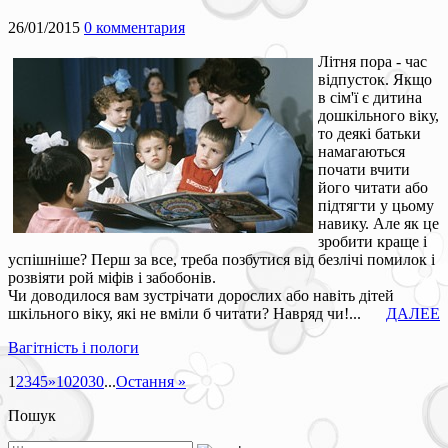
26/01/2015
0 комментария
Літня пора - час
відпусток. Якщо
в сім'ї є дитина
дошкільного віку,
то деякі батьки
намагаються
почати вчити
його читати або
підтягти у цьому
навику. Але як це
зробити краще і
успішніше? Перш за все, треба позбутися від безлічі помилок і
розвіяти рой міфів і забобонів.
Чи доводилося вам зустрічати дорослих або навіть дітей
шкільного віку, які не вміли б читати? Навряд чи!...
ДАЛЕЕ
Вагітність і пологи
1
2
3
4
5
»
10
20
30
...
Остання »
Пошук