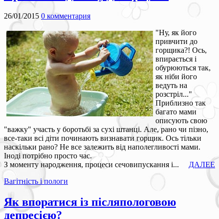
26/01/2015
0 комментария
"Ну, як його
привчити до
горщика?! Ось,
впирається і
обурюються так,
як ніби його
ведуть на
розстріл..."
Приблизно так
багато мами
описують свою
"важку" участь у боротьбі за сухі штанці. Але, рано чи пізно,
все-таки всі діти починають визнавати горщик. Ось тільки
наскільки рано? Не все залежить від наполегливості мами.
Іноді потрібно просто час.
З моменту народження, процеси сечовипускання і...
ДАЛЕЕ
Вагітність і пологи
Як впоратися із післяпологовою
депресією?