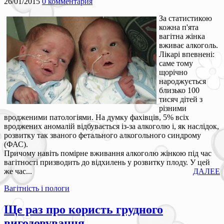
26/01/2015
0 комментария
За статистикою
кожна п'ята
вагітна жінка
вживає алкоголь.
Лікарі впевнені:
саме тому
щорічно
народжується
близько 100
тисяч дітей з
різними
вродженими патологіями. На думку фахівців, 5% всіх
вроджених аномалій відбувається із-за алкоголю і, як наслідок,
розвитку так званого фетального алкогольного синдрому
(ФАС).
Причому навіть помірне вживання алкоголю жінкою під час
вагітності призводить до відхилень у розвитку плоду. У цей
же час...
ДАЛЕЕ
Вагітність і пологи
Ще раз про користь грудного
вигодовування