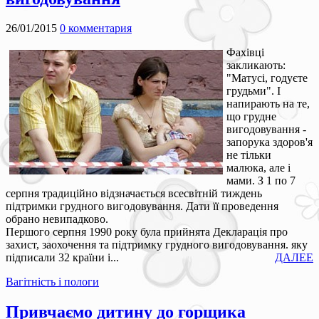
26/01/2015
0 комментария
Фахівці
закликають:
"Матусі, годуєте
грудьми". І
напирають на те,
що грудне
вигодовування -
запорука здоров'я
не тільки
малюка, але і
мами. З 1 по 7
серпня традиційно відзначається всесвітній тиждень
підтримки грудного вигодовування. Дати її проведення
обрано невипадково.
Першого серпня 1990 року була прийнята Декларація про
захист, заохочення та підтримку грудного вигодовування. яку
підписали 32 країни і...
ДАЛЕЕ
Вагітність і пологи
Привчаємо дитину до горщика