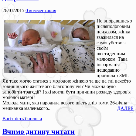
26/01/2015
0 комментария
Не впоравшись з
післяпологовим
психозом, жінка
зважилася на
самогубство зі
своїм
шестиденним
малюком. Така
інформація
нещодавно
пройшла з ЗМІ.
Як таке могло статися з молодою жінкою та ще на тлі начебто
зовнішнього життєвого благополуччя? Чи можна було
запобігти трагедії? І які могли бути причини розладу здоров'я
молодої матері?
Молода мати, яка народила всього шість днів тому, 26-річна
мешканка маленького...
ДАЛЕЕ
Вагітність і пологи
Вчимо дитину читати