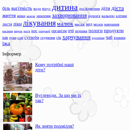
дитина
дієта
вагітність
діти
біль
вода
вірус
дослідження
захворювання
життя
жінки
запалення
здоров'я
кальцію
клітини
залози
лікування
малюк
ліки
листя
мед
масаж
мозок
навчання
продукти
очі
пологи
нос
організм
печінка
ноги
операції
насіння
нирок
харчування
чай
суглоби
сік
рак
сон
руки
схуднення
іграшки
хропіння
їжа
Інформер
Кому потрібні наші
діти?
Вуглеводи. За що ми їх
так?
Як зняти похмілля?