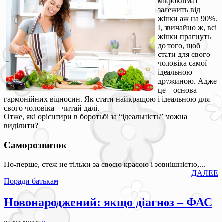
мікроклімат
залежить від
жінки аж на 90%.
І, звичайно ж, всі
жінки прагнуть
до того, щоб
стати для свого
чоловіка самої
ідеальною
дружиною. Адже
це – основа
гармонійних відносин. Як стати найкращою і ідеальною для
свого чоловіка – читай далі.
Отже, які орієнтири в боротьбі за “ідеальність” можна
виділити?
Саморозвиток
По-перше, стеж не тільки за своєю красою і зовнішністю,...
ДАЛЕЕ
Поради батькам
Новонароджений: якщо діагноз – ФАС