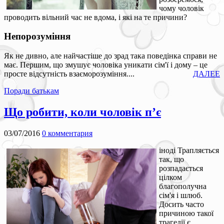
чому чоловік
проводить вільний час не вдома, і які на те причини?
Непорозуміння
Як не дивно, але найчастіше до зрад така поведінка справи не
має. Першим, що змушує чоловіка уникати сім'ї і дому – це
просте відсутність взаєморозуміння....
ДАЛЕЕ
Поради батькам
Що робити, коли чоловік п’є
03/07/2016
0 комментария
іноді Трапляється
так, що
розпадається
цілком
благополучна
сім'я і шлюб.
Досить часто
причиною такої
трагедії є