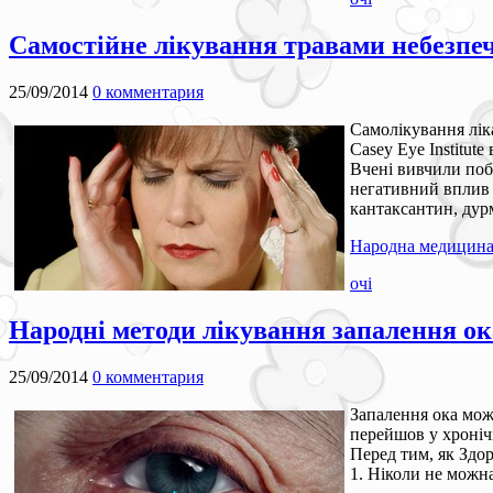
Самостійне лікування травами небезпе
25/09/2014
0 комментария
Самолікування лік
Casey Eye Institute
Вчені вивчили поб
негативний вплив н
кантаксантин, дурм
Народна медицин
очі
Народні методи лікування запалення ок
25/09/2014
0 комментария
Запалення ока може
перейшов у хроніч
Перед тим, як Здор
1. Ніколи не можна