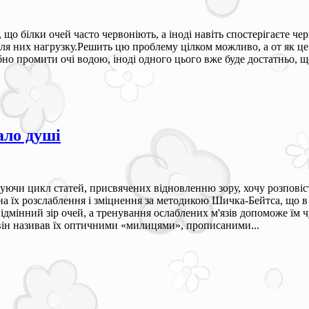
 що білки очей часто червоніють, а іноді навіть спостерігаєте ч
я них нагрузку.Решить цю проблему цілком можливо, а от як це зр
но промити очі водою, іноді одного цього вже буде достатньо, щ
ало душі
уючи цикл статей, присвячених відновленню зору, хочу розповіст
а їх розслаблення і зміцнення за методикою Шичка-Бейтса, що в 
ідмінний зір очей, а тренування ослаблених м'язів допоможе їм чу
, він називав їх оптичними «милицями», прописаними...