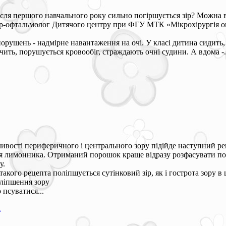
після першого навчального року сильно погіршується зір? Можна
ар-офтальмолог Дитячого центру при ФГУ МТК «Мікрохірургія о
орушень - надмірне навантаження на очі. У класі дитина сидить
начить, порушується кровообіг, страждають очні судини. А вдома -.
ивості периферичного і центрального зору підійде наступний ре
я лимонника. Отриманий порошок краще відразу розфасувати по 2 
у.
акого рецепта поліпшується сутінковий зір, як і гострота зору в
оліпшення зору
 псуватися...
а