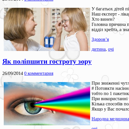
У багатьох дітей 
Наш експерт - лік
Хто винен?
Головна причина п
відділ хребта, а з
Здоров’я
дитина
,
очі
Як поліпшити гостроту зору
26/09/2014
0 комментария
При зниженні чутл
# Потовкти насінн
тобто по 1 пакетик
При використанні т
Кілька способів п
Якщо у Вас почало
Народна медицин
очі