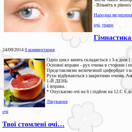
- Візьміть в рівни
Народна медицин
очі
,
трави
Гімнастика 
24/09/2014
0 комментария
Один цикл занять складається з 3-х днів і 
Основні вправи - рух очима в сторони і по
Представляємо величезний циферблат з н
Рухи відбуваються з закритими очима. Ам
1-Й ДЕНЬ
1 вправа.
* Опускаємо очі на 6 і підйом на 12.С 6 до 
Лікування
очі
Твої стомлені очі…