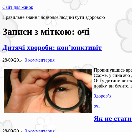
Сайт для жінок
Правильне знання дозволяє людині бути здоровою
Записи з міткою:
очі
Дитячі хвороби: кон’юнктивіт
28/09/2014
0 комментария
Прокинувшись вранц
Схоже, у сина або
Очі у дитини вигл
повіку, ви бачите,
Здоров’я
очі
Як не стат
28/09/2014
0 комментария