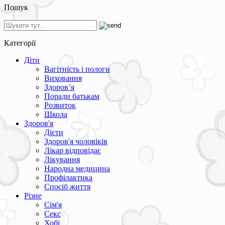
Пошук
Категорії
Діти
Вагітність і пологи
Виховання
Здоров’я
Поради батькам
Розвиток
Школа
Здоров'я
Дієти
Здоров'я чоловіків
Лікар відповідає
Лікування
Народна медицина
Профілактика
Спосіб життя
Різне
Сім'я
Секс
Хобі