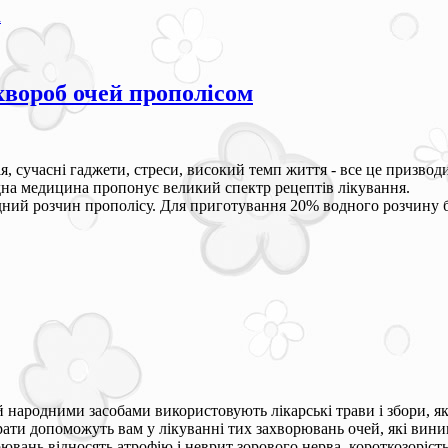
а
хвороб очей прополісом
, сучасні гаджети, стреси, високий темп життя - все це призвод
одна медицина пропонує великий спектр рецептів лікування.
дний розчин прополісу. Для приготування 20% водного розчину б
 народними засобами використовують лікарські трави і збори, як
рати допоможуть вам у лікуванні тих захворювань очей, які виник
ювань відносять атрофію і неврит зорового нерва, короткозорість 