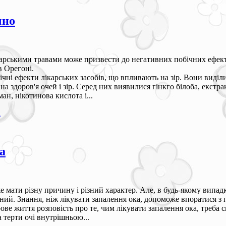
чно
арськими травами може призвести до негативних побічних ефекті
 в Орегоні.
ічні ефекти лікарських засобів, що впливають на зір. Вони виді
а здоров'я очей і зір. Серед них виявилися гінкго білоба, екстра
ан, нікотинова кислота і...
а
а
 мати різну причину і різний характер. Але, в будь-якому випад
ний. Знання, ніж лікувати запалення ока, допоможе впоратися з 
ове життя розповість про те, чим лікувати запалення ока, треба 
 терти очі внутрішньою...