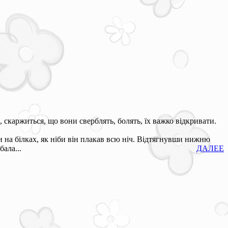
, скаржиться, що вони сверблять, болять, їх важко відкривати.
и на білках, як ніби він плакав всю ніч. Відтягнувши нижню
ала...
ДАЛЕЕ