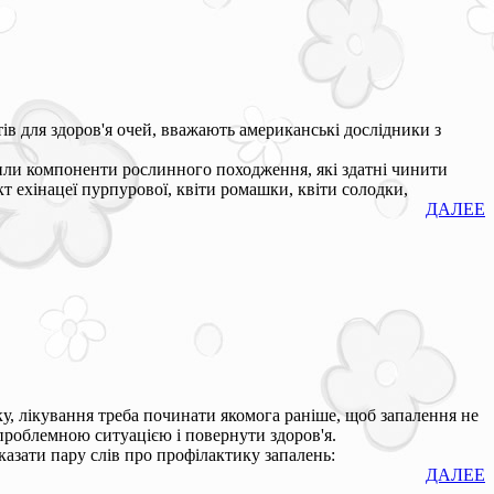
в для здоров'я очей, вважають американські дослідники з
лили компоненти рослинного походження, які здатні чинити
кт ехінацеї пурпурової, квіти ромашки, квіти солодки,
ДАЛЕЕ
ку, лікування треба починати якомога раніше, щоб запалення не
проблемною ситуацією і повернути здоров'я.
сказати пару слів про профілактику запалень:
ДАЛЕЕ