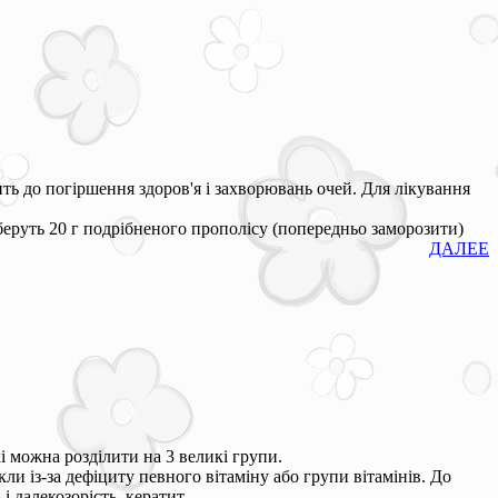
ить до погіршення здоров'я і захворювань очей. Для лікування
еруть 20 г подрібненого прополісу (попередньо заморозити)
ДАЛЕЕ
і можна розділити на 3 великі групи.
ли із-за дефіциту певного вітаміну або групи вітамінів. До
і далекозорість, кератит.