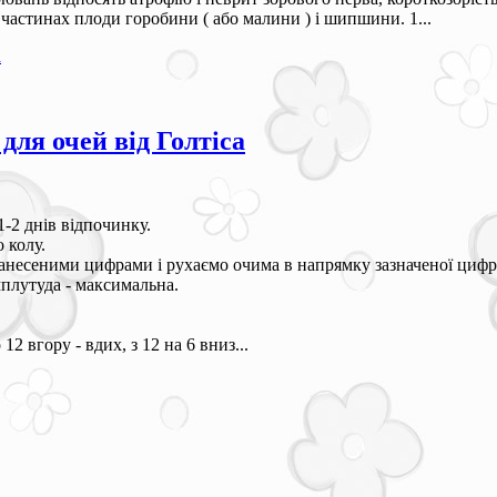
х частинах плоди горобини ( або малини ) і шипшини. 1...
а
для очей від Голтіса
1-2 днів відпочинку.
 колу.
анесеними цифрами і рухаємо очима в напрямку зазначеної цифр
плутуда - максимальна.
12 вгору - вдих, з 12 на 6 вниз...