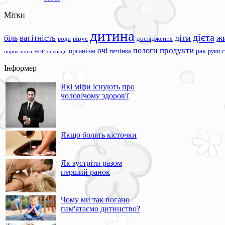
Мітки
дитина
дієта
вагітність
діти
ж
біль
вода
вірус
дослідження
продукти
очі
пологи
нос
організм
рак
печінка
руки
ноги
операції
нирок
Інформер
Які міфи існують про
чоловічому здоров'ї
Якщо болять кісточки
Як зустріти разом
перший ранок
Чому ми так погано
пам'ятаємо дитинство?