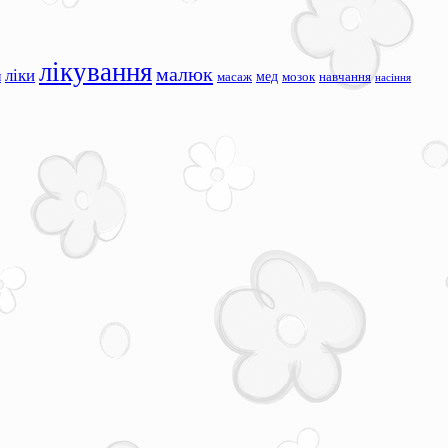
лікування
малюк
ліки
я
мед
масаж
мозок
навчання
насіння