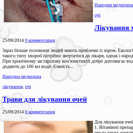
Народна медицин
очі
Лікування 
25/09/2014
0 комментария
Зараз більше половини людей мають проблеми із зором. Екологія
такого типу хвороб потрібно звертатися до лікаря, однак і нар
При хронічному застарілому кон'юнктивіті добре допомагає во
додають до 100 мл води. Ємність...
Народна медицина
лікування
,
очі
Трави для лікування очей
25/09/2014
0 комментария
Для лікування очей
1. Вітамінні препа
числа таких захвор