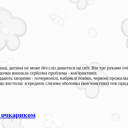
і, дитина не може без сліз дивитися на світ. Він тре руками очі
 дочки виникла серйозна проблема - кон'юнктивіт.
ядають хворими - почервонілі, набряклі повіки, червоні прожилк
 що вистилає зсередини слизова оболонка (кон'юнктива) теж придб
и очкариком