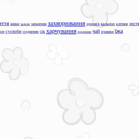
захворювання
иття
лист
жінки
запалення
здоров'я
кальцію
клітини
залози
харчування
їжа
чай
суглоби
сік
сон
схуднення
іграшки
хропіння