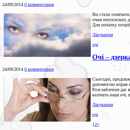
24/09/2014
0 комментария
Ви стали помічати,
очам непосильну дл
Для початку потріб
Лікування
очі
Очі – дзерк
24/09/2014
0 комментария
Сьогодні, продовж
допомогою вправ н
Розслаблення дає в
калічать наші очі
Лікування
очі
1
2
»