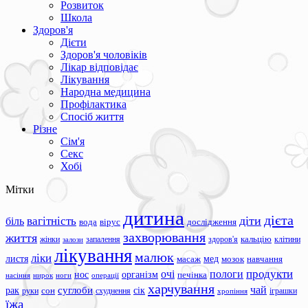
Розвиток
Школа
Здоров'я
Дієти
Здоров'я чоловіків
Лікар відповідає
Лікування
Народна медицина
Профілактика
Спосіб життя
Різне
Сім'я
Секс
Хобі
Мітки
дитина
дієта
вагітність
діти
біль
вода
вірус
дослідження
захворювання
життя
жінки
запалення
здоров'я
кальцію
клітини
залози
лікування
малюк
ліки
листя
мед
масаж
мозок
навчання
продукти
очі
пологи
нос
організм
печінка
ноги
операції
насіння
нирок
харчування
чай
суглоби
сік
рак
сон
руки
схуднення
іграшки
хропіння
їжа