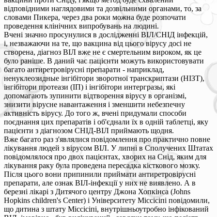
відповідними наглядовими та дозвільними органами, то, за
словами Пикера, через два роки можна буде розпочати
проведення клінічних випробувань на людині.
Вчені значно просунулися в дослідженні ВІЛ/СНІД інфекцій,
і, незважаючи на те, що вакцина від цього вірусу досі не
створена, діагноз ВІЛ вже не є смертельним вироком, як це
було раніше. В даний час пацієнти можуть використовувати
багато антиретровірусні препарати - наприклад,
ненуклеозидные інгібітори зворотної транскриптази (НІЗТ),
інгібітори протеази (ІП) і інгібітори интергразы, які
допомагають зупинити відтворення вірусу в організмі,
знизити вірусне навантаження і зменшити небезпечну
активність вірусу. До того ж, вчені придумали способи
поєднання цих препаратів і об'єднали їх в одній таблетці, яку
пацієнти з діагнозом СНІД-ВІЛ приймають щодня.
Вже багато раз з'являлися повідомлення про практично повне
лікування людей з вірусом ВІЛ. У липні в Сполучених Штатах
повідомлялося про двох пацієнтах, хворих на Снід, яким для
лікування раку була проведена пересадка кісткового мозку.
Після цього вони припинили приймати антиретровірусні
препарати, але ознак ВІЛ-інфекції у них не виявлено. А в
березні лікарі з Дитячого центру Джона Хопкінса (Johns
Hopkins children's Center) і Університету Міссісіпі повідомили,
що дитина з штату Міссісіпі, внутрішньоутробно інфікований