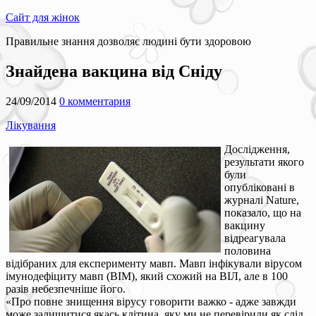
Сайт для жінок
Правильне знання дозволяє людині бути здоровою
Знайдена вакцина від Сніду
24/09/2014
0 комментария
Лікування
Дослідження,
результати якого
були
опубліковані в
журналі Nature,
показало, що на
вакцину
відреагувала
половина
відібраних для експерименту мавп. Мавп інфікували вірусом
імунодефіциту мавп (ВІМ), який схожий на ВІЛ, але в 100
разів небезпечніше його.
«Про повне знищення вірусу говорити важко - адже завжди
може залишитися якась клітина, яку ми не перевірили як слід,