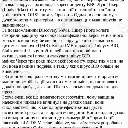
і в якої є вірус, - розповідає кореспонденту ВВС Луїс Пікер
(Louis Picker) з Інституту вакцинації та генної терапії при
університеті OHSU штату Орегон. - Однак, в основному, з
дуже жорстким критеріям... в організмах цих мавп вірусів не
залишилося».
За повідомленням Discovery News, Пікер і його колеги
створили вакцину на основі модифікованої версії звичайного -
хоча, в основному, безпечного - вірусу, який називається
цитомегаловірус (ЦМВ). Коли ЦМВ піддали дії вірусу ВІО,
білі кров'яні тільця, тобто, лейкоцити в крові мавп
активізувалися і почали атакувати вірус ВІО.
майже Через три роки після експерименту, серед тих мавп, на
які нова вакцина подіяла, є такі, у яких вірус ВІО більше не
виявлено.
«За допомогою цього методу ми змогли привчити організм
мавпи до «мобілізації захисних механізмів», що дозволяють
долати хворобу», - заявив Пікер у своєму повідомленні для
преси.
І хоча вчені все ще намагаються зрозуміти, чому вакцина
належним чином не вплинула на деяких мавп, вони
сподіваються, що їх метод буде ефективним і дасть
позитивний результат в організмі людини. Вони видали дозвіл
на використання свого методу некомерційної організації
International AIDS Vaccine Initiative, яка займається розробкою
вакцини проти Сніду, і якщо метод буде схвалений