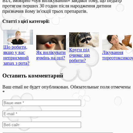
ВІЛ, імовірно «був вилікуваний» завдяки тому, що педіатр
протягом перших 30 годин після народження дитини
призначив йому ін'єкції трьох препаратів.
Статті з цієї категорії:
Що робити,
Круги під
якщо у вас
Як вилікувати
Лікування
очима: що
неприємний
ячмінь на оці?
тиреотоксикоз
робити?
запах з рота?
Оставить комментарий
Ваш email не будет опубликован. Обязательные поля отмечены
*