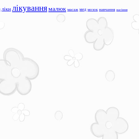
лікування
малюк
ліки
я
мед
масаж
мозок
навчання
насіння