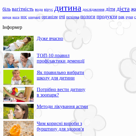
дитина
дієта
вагітність
діти
ж
біль
вода
вірус
дослідження
продукти
очі
пологи
нос
організм
рак
печінка
руки
ноги
операції
нирок
Інформер
Дуже вчасно
ТОП-10 правил
профілактики деменції
Як правильно вибрати
школу для дитини
Потрібно вести дитину
в зоопарк?
Методи лікування астми
Чим корисні вироби з
бурштину для здоров'я