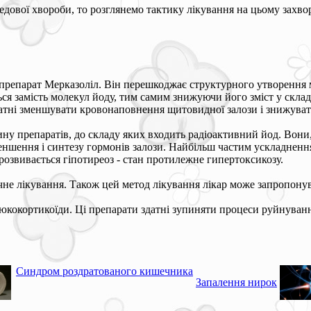
зедової хвороби, то розглянемо тактику лікування на цьому захво
препарат Мерказоліл. Він перешкоджає структурного утворення 
 замість молекул йоду, тим самим знижуючи його зміст у складі
атні зменшувати кровонаповнення щитовидної залози і знижуват
ну препаратів, до складу яких входить радіоактивний йод. Вон
меншення і синтезу гормонів залози. Найбільш частим ускладнен
розвивається гіпотиреоз - стан протилежне гипертоксикозу.
ічне лікування. Також цей метод лікування лікар може запропону
юкокортикоїди. Ці препарати здатні зупиняти процеси руйнуванн
Синдром роздратованого кишечника
Запалення нирок