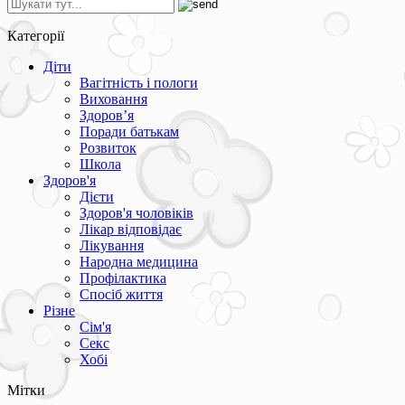
Категорії
Діти
Вагітність і пологи
Виховання
Здоров’я
Поради батькам
Розвиток
Школа
Здоров'я
Дієти
Здоров'я чоловіків
Лікар відповідає
Лікування
Народна медицина
Профілактика
Спосіб життя
Різне
Сім'я
Секс
Хобі
Мітки