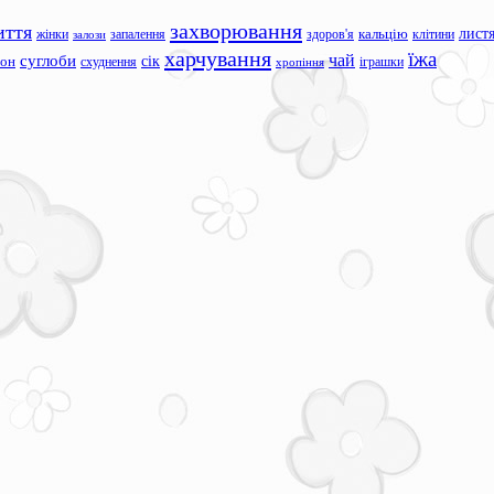
захворювання
иття
лист
жінки
запалення
здоров'я
кальцію
клітини
залози
харчування
їжа
чай
суглоби
сік
сон
схуднення
іграшки
хропіння