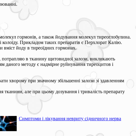
рюванні.
молекул гормонів, а також йодування молекул тиреоглобулина.
 колоїду. Прикладом таких препаратів є Перхлорат Калію.
и вміст йоду в тиреоїдних гормонах.
и, потрапляю в тканину щитовидної залози, викликають
ням даного методу є надмірне руйнування тиреоцитов і
вати хворому при значному збільшенні залози зі здавленням
я тканини, але при цьому дозування і тривалість препарату
Симптоми і лікування невриту сідничного нерва