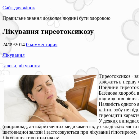
Сайт для жінок
Правильне знання дозволяє людині бути здоровою
Лікування тиреотоксикозу
24/09/2014
0 комментария
Лікування
залози
,
лікування
Тиреотоксикоз - з
залежить в першу 
Причини тиреоток
Базедова хвороба в
підвищення рівня а
Наявність одного 
клітин зобу не пі
тиреоїдити характ
У деяких випадках
(наприклад, антиаритмічних медикаментів, у складі яких місти
щитовидної залози і застосовуються при лікуванні гіпотиреозу.
Лікування тиреотоксикозу