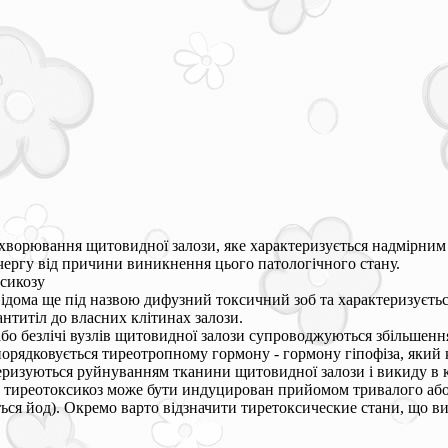
ахворювання щитовидної залози, яке характеризується надмірним
чергу від причини виникнення цього патологічного стану.
сикозу
ідома ще під назвою дифузний токсичний зоб та характеризується
нтитіл до власних клітинах залози.
або безлічі вузлів щитовидної залози супроводжуються збільшенн
дпорядковується тиреотропному гормону - гормону гіпофіза, як
еризуються руйнуванням тканини щитовидної залози і викиду в к
 тиреотоксикоз може бути индуцирован прийомом тривалого або
ться йод). Окремо варто відзначити тиретоксические стани, що в