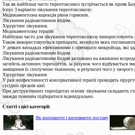
Так як найбільш часто тиреотоксикоз зустрічається як прояв Ба
Існує 3 варіанти лікування тиреотоксикозу:
Медикаментозна корекція рівня гормонів.
Лікування радіоактивним йодом.
Хірургічне лікування.
Медикаментозна терапія
Найбільш часто для лікування тиреотоксикозу використовують 
Також використовуються препарати, молекули яких поглинаються
У деяких випадках ефективними є препарати микройода, які зд
Лікування радіоактивним йодом
Лікування радіоактивним йодом засновано на вживанні всереди
загибель активних тиреоцитов, за рахунок чого відбувається з
заміщення їх сполучною тканиною, в результаті чого у хворого 
Хірургічне лікування
У разі неефективності консервативної терапії проводять хірург
сусідніх органів шиї.
При деструктивних тиреоїдитах основу лікування складають гл
завжди повинна підбиратися індивідуально.
Статті з цієї категорії:
Як виправити і випрямити поставу