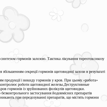
 синтезом гормонів залозою. Тактика лікування тиреотоксикозу
 збільшенням секреції гормонів щитовидної залози в результаті
ям продукції і викиду гормонів у кров. При цьому «робота»
ий контролює роботи щитовидної железы.Деструктивные
ров гормонів із зруйнованих фолікулів щитовидки.
 безконтрольного застосування йодовмісних препаратів
иникають при передозуванні препаратів, що містять гормони