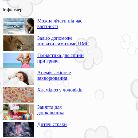
Інформер
Можна літати під час
вагітності
Залізо допоможе
знизити симптоми ПМС
Гімнастика для спини
при грижі
Анемія - жіноче
захворювання
Хламідіоз у чоловіків
Заняття для
дошкільника
Дитячі страхи