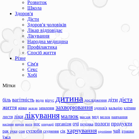
Розвиток
Школа
Здоров'я
Дієти
Здоров'я чоловіків
Лікар відповідає
Лікування
Народна медицина
Профілактика
Спосіб життя
Різне
Сім'я
Секс
Хобі
Мітки
дитина
дієта
вагітність
діти
біль
вода
вірус
дослідження
захворювання
життя
жінки
запалення
здоров'я
кальцію
клітини
залози
лікування
малюк
ліки
листя
мед
масаж
мозок
навчання
продукти
очі
пологи
нос
організм
печінка
ноги
операції
насіння
нирок
харчування
чай
суглоби
сік
рак
сон
руки
схуднення
іграшки
хропіння
їжа