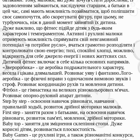
задоволенням займаються, наслідуючи старшим, а батьки в
цей час, самі мають можливість позайматися, щоб поліпшити
своє самопочуття, або скорегувати фігуру, при цьому, не
турбуючись, ніж в даний момент зайнятий їх дитина.
Дуже важливо, що фітнес підійде дітям з будь-яким
характером і темпераментом. Активні і рухливі малюки
отримують можливість спрямувати свій невгамовний
потенціал «в потрібне русло», вчаться грамотно розподіляти і
контролювати свою енергію; тихі, спокійні хлопці, можливо,
відкриють для себе джерело енергії і нових життєвих сил.
Дитячий фітнес включає в себе кілька основних напрямків.
«Звероробика» - це аеробіка подражательного характеру,
весела і цікава длямалышей. Розвиває уяву і фантазию.Лого-
аеробіка - це фізичні вправи з одночасним вимовою звуків і
строф. Розвиває координацію рухів та мовлення дитини.
Фітбол - це гімнастика на великих різнокольорових м'ячах.
Розвиває опорно-руховий апарат дитини.
Step by step - освоєння навичок рівноваги, навчання
правильній ходьбі, розвиток дрібної моторики малюків.
First step - заняття разом з батьками, на освоєння навичок
рівноваги, розвиток пам'яті, мовлення, дрібної моторики.
Baby top - заняття для зміцнення склепіння стопи. Дуже
корисні дітям, розвивається плоскостопість.
Baby Games - це рухливі ігри, а також різноманітні конкурси,