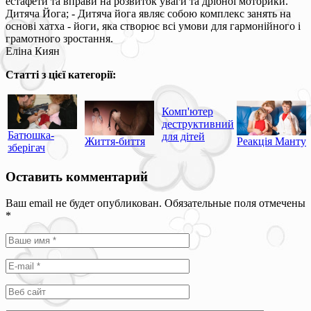
естафети та вправи на розвиток уваги та дрібної моторики.
Дитяча Йога; - Дитяча йога являє собою комплекс занять на
основі хатха - йоги, яка створює всі умови для гармонійного і
грамотного зростання.
Еліна Киян
Статті з цієї категорії:
Комп'ютер
деструктивний
Батюшка-
для дітей
Життя-биття
Реакція Манту
зберігач
Оставить комментарий
Ваш email не будет опубликован. Обязательные поля отмечены
*