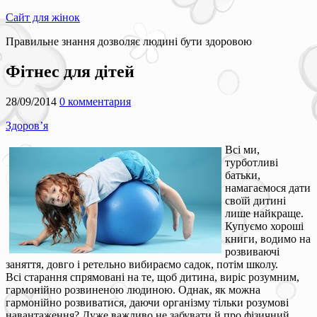
Сайт для жінок
Правильне знання дозволяє людині бути здоровою
Фітнес для дітей
28/09/2014
0 комментария
Здоров’я
Всі ми,
турботливі
батьки,
намагаємося дати
своїй дитині
лише найкраще.
Купуємо хороші
книги, водимо на
розвиваючі
заняття, довго і ретельно вибираємо садок, потім школу.
Всі старання спрямовані на те, щоб дитина, виріс розумним,
гармонійно розвиненою людиною. Однак, як можна
гармонійно розвиватися, даючи організму тільки розумові
навантаження? Дуже важливо не забувати й про фізичний