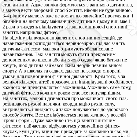
стан дитини. Адже звички формуються з раннього дитинства,
а звичка вести здоровий спосіб життя, ніколи не буде зайвою.
3-4 річному малюку вже не достатньо звичайної прогулянки, і
біганини на дитячому майданчику, дитина в цьому віці має 1-
2 рази в тиждень відвідувати загальнозміцнюючі спортивні
заняття, наприклад фітнес.
На відміну від вузьконаправлених спортивних секцій, де
навантаження розподіляється нерівномірно, під час занять
дитячим фітнесом, малюки отримують збалансоване
навантаження. Такі заняття можуть стати прекрасним
доповненням до школи або дитячого садка, якщо батьки не
хочуть, щоб дитина займався яким-небудь певним видом
спорту. А в школах та садках, далеко не завжди створені
умови для повноцінної фізичної діяльності. Крім того, з-за
великої кількості дітей, враховувати індивідуальні особливості
кожного не представляється можливим. Можливо, саме тому,
дитячий фітнес, з кожним роком стає все популярнішим.
На заняттях, малюки дізнаються про можливості свого тіла,
розвивають рухові навички, координацію рухів, силу,
витривалість, швидкість, а також долучаються до здорового
способу життя. Все це відбувається ненав'язливо, у веселій
ігровій формі. Дуже важливо і те, що заняття дитячим
фітнесом, найчастіше відбуваються у звичайних фітнес-
клубах, куди діти, зазвичай приходять за компанію зі своїми
батьками. Тому, малюки, які дуже хочуть стати дорослими, із