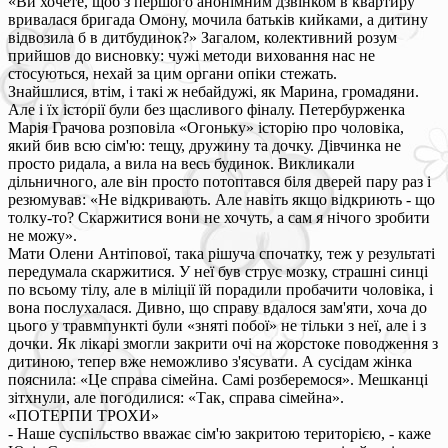
«Ви хочете, щоб з першого анонімним дзвінком в квартиру
вривалася бригада Омону, мочила батьків кийками, а дитину
відвозила б в дитбудинок?» Загалом, колективний розум
прийшов до висновку: чужі методи виховання нас не
стосуються, нехай за цим органи опіки стежать.
Знайшлися, втім, і такі ж небайдужі, як Марина, громадяни.
Але і їх історії були без щасливого фіналу. Петербурженка
Марія Грачова розповіла «Огоньку» історію про чоловіка,
який бив всю сім'ю: тещу, дружину та дочку. Дівчинка не
просто ридала, а вила на весь будинок. Викликали
дільничного, але він просто потоптався біля дверей пару раз і
резюмував: «Не відкривають. Але навіть якщо відкриють - що
толку-то? Скаржитися вони не хочуть, а сам я нічого зробити
не можу».
Мати Олени Антіпової, така рішуча спочатку, теж у результаті
передумала скаржитися. У неї був струс мозку, страшні синці
по всьому тілу, але в міліції їй порадили пробачити чоловіка, і
вона послухалася. Дивно, що справу вдалося зам'яти, хоча до
цього у травмпункті були «зняті побої» не тільки з неї, але і з
дочки. Як лікарі змогли закрити очі на жорстоке поводження з
дитиною, тепер вже неможливо з'ясувати. А сусідам жінка
пояснила: «Це справа сімейна. Самі розберемося». Мешканці
зітхнули, але погодилися: «Так, справа сімейна».
«ПОТЕРПИ ТРОХИ»
- Наше суспільство вважає сім'ю закритою територією, - каже