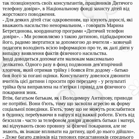
так позиціонують своїх консультантів, працівників Дитячого
телефону довіри», в Національному фонді захисту дітей від
жорстокого поводження.
- Для деяких дітей стає одкровенням, що існують дорослі, які
вважають насильство ненормальним, - говорить Марина
Бетретдинова, координатор програми «Дитячий телефон
довіри». - Ми розмовляємо з такою дитиною, підбадьорюємо
його, радимо звертатися за допомогою до вчителя - зазвичай
педагоги володіють всією інформацією про те, як далі діяти у
випадку виявлення фактів фізичного насильства.
Іноді доводиться допомагати малюкам максимально
делікатно. Одного разу в фонд подзвонив дев'ятирічний
хлопчик, який отримав трійку і боявся йти додому - батько
бив його за погані оцінки. Консультанту довелося дзвонити
вчитель цієї дитини і просити про перездачу - у результаті
трійка була виправлена на п'ятірки і привід для фізичного
покарання зник.
Втім, багатьом батькам, як і Володимиру Антипову, приводи
не потрібні. Вони б'ють, тому що засвоїли агресію як форму
соціальної поведінки. Б'ють, тому що не можуть розслабитися
в будинку, перебуваючи в напрузі від важкої роботи. Б'ють від
безсилля - часто за телефоном довіри дзвонять батьки і матері,
які відчувають свою провину за фізичні покарання, але не
знають, як інакше впливати на дитину, щоб до нього дійшло».
- Дуже багато дзвінків від типових представників середнього