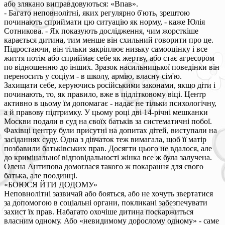
або злякано виправдовуються: «Впав».
- Багато неповнолітні, яких регулярно б'ють, зрештою
починають сприймати цю ситуацію як норму, - каже Юлія
Сотникова. - Як показують дослідження, чим жорсткіше
карається дитина, тим менше він схильний говорити про це.
Підростаючи, він тільки закріплює низьку самооцінку і все
життя потім або сприймає себе як жертву, або стає агресором
по відношенню до інших. Зразок насильницької поведінки він
переносить у соціум - в школу, армію, власну сім'ю.
Захищати себе, керуючись російськими законами, якщо діти і
починають, то, як правило, вже в підлітковому віці. Центр
активно в цьому їм допомагає - надає не тільки психологічну,
а й правову підтримку. У цьому році дві 14-річні мешканки
Москви подали в суд на своїх батьків за систематичні побої.
Фахівці центру були присутні на допитах дітей, виступали на
засіданнях суду. Одна з дівчаток теж вимагала, щоб її матір
позбавили батьківських прав. Досягти цього не вдалося, але
до кримінальної відповідальності жінка все ж була залучена.
Олена Антипова домоглася такого ж покарання для свого
батька, але поодинці.
«БОЮСЯ ЙТИ ДОДОМУ»
Неповнолітні зазвичай або бояться, або не хочуть звертатися
за допомогою в соціальні органи, покликані забезпечувати
захист їх прав. Набагато охочіше дитина поскаржиться
власним одному. Або «невидимому дорослому одному» - саме