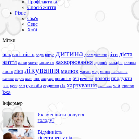
Профілактика
Спосіб життя
Різне
Сім'я
Секс
Хобі
Мітки
дитина
дієта
вагітність
діти
біль
вода
вірус
дослідження
захворювання
життя
жінки
запалення
здоров'я
кальцію
клітини
залози
лікування
малюк
ліки
листя
мед
масаж
мозок
навчання
продукти
очі
пологи
нос
організм
печінка
ноги
операції
насіння
нирок
харчування
чай
суглоби
сік
рак
сон
руки
схуднення
іграшки
хропіння
їжа
Інформер
Як зменшити почуття
голоду?
Відмінність
гіпертиреозу від