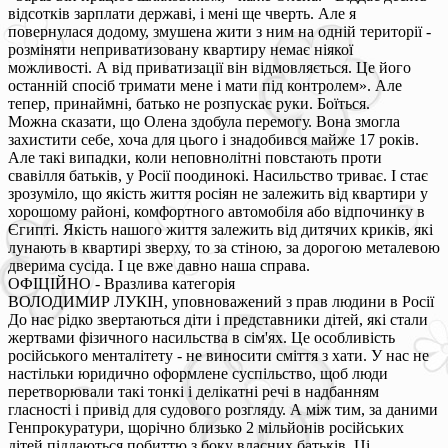
відсотків зарплати державі, і мені ще чверть. Але я
повернулася додому, змушена жити з ним на одній території -
розміняти неприватизовану квартиру немає ніякої
можливості. А від приватизації він відмовляється. Це його
останній спосіб тримати мене і мати під контролем». Але
тепер, принаймні, батько не розпускає руки. Боїться.
Можна сказати, що Олена здобула перемогу. Вона змогла
захистити себе, хоча для цього і знадобився майже 17 років.
Але такі випадки, коли неповнолітні повстають проти
свавілля батьків, у Росії поодинокі. Насильство триває. І стає
зрозуміло, що якість життя росіян не залежить від квартири у
хорошому районі, комфортного автомобіля або відпочинку в
Єгипті. Якість нашого життя залежить від дитячих криків, які
лунають в квартирі зверху, то за стіною, за дорогою металевою
дверима сусіда. І це вже давно наша справа.
ОФІЦІЙНО - Вразлива категорія
ВОЛОДИМИР ЛУКІН, уповноважений з прав людини в Росії
До нас рідко звертаються діти і представники дітей, які стали
жертвами фізичного насильства в сім'ях. Це особливість
російського менталітету - не виносити сміття з хати. У нас не
настільки юридично оформлене суспільство, щоб люди
перетворювали такі тонкі і делікатні речі в надбанням
гласності і привід для судового розгляду. А між тим, за даними
Генпрокуратури, щорічно близько 2 мільйонів російських
дітей піддаються побиттю з боку власних батьків. Ці