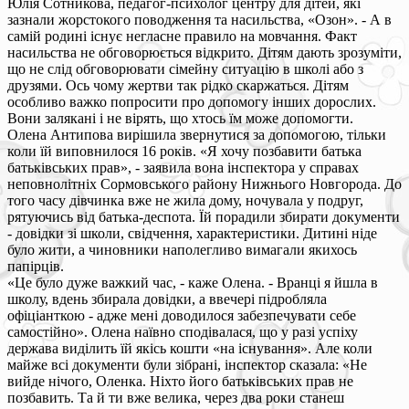
Юлія Сотникова, педагог-психолог центру для дітей, які
зазнали жорстокого поводження та насильства, «Озон». - А в
самій родині існує негласне правило на мовчання. Факт
насильства не обговорюється відкрито. Дітям дають зрозуміти,
що не слід обговорювати сімейну ситуацію в школі або з
друзями. Ось чому жертви так рідко скаржаться. Дітям
особливо важко попросити про допомогу інших дорослих.
Вони залякані і не вірять, що хтось їм може допомогти.
Олена Антипова вирішила звернутися за допомогою, тільки
коли їй виповнилося 16 років. «Я хочу позбавити батька
батьківських прав», - заявила вона інспектора у справах
неповнолітніх Сормовського району Нижнього Новгорода. До
того часу дівчинка вже не жила дому, ночувала у подруг,
рятуючись від батька-деспота. Їй порадили збирати документи
- довідки зі школи, свідчення, характеристики. Дитині ніде
було жити, а чиновники наполегливо вимагали якихось
папірців.
«Це було дуже важкий час, - каже Олена. - Вранці я йшла в
школу, вдень збирала довідки, а ввечері підробляла
офіціанткою - адже мені доводилося забезпечувати себе
самостійно». Олена наївно сподівалася, що у разі успіху
держава виділить їй якісь кошти «на існування». Але коли
майже всі документи були зібрані, інспектор сказала: «Не
вийде нічого, Оленка. Ніхто його батьківських прав не
позбавить. Та й ти вже велика, через два роки станеш