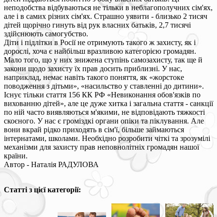
неподобства відбуваються не тільки в неблагополучних сім'ях,
але і в самих різних сім'ях. Страшно уявити - близько 2 тисяч
дітей щорічно гинуть від рук власних батьків, 2,7 тисячі
здійснюють самогубство.
Діти і підлітки в Росії не отримують такого ж захисту, як і
дорослі, хоча є найбільш вразливою категорією громадян.
Мало того, що у них знижена ступінь самозахисту, так ще й
закони щодо захисту їх прав досить приблизні. У нас,
наприклад, немає навіть такого поняття, як «жорстоке
поводження з дітьми», «насильство у ставленні до дитини».
Існує тільки стаття 156 КК РФ «Невиконання обов'язків по
вихованню дітей», але це дуже хитка і загальна стаття - санкції
по ній часто виявляються м'якими, не відповідають тяжкості
скоєного. У нас є громіздкі органи опіки та піклування. Але
вони вкрай рідко приходять в сім'ї, більше займаються
інтернатами, школами. Необхідно розробити чіткі та зрозумілі
механізми для захисту прав неповнолітніх громадян нашої
країни.
Автор - Наталія РАДУЛОВА
Статті з цієї категорії: