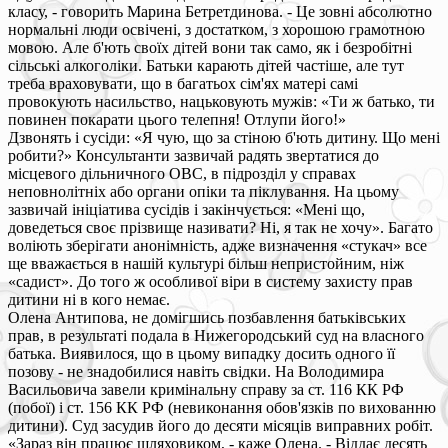
класу, - говорить Марина Бетретдинова. - Це зовні абсолютно
нормальні люди освічені, з достатком, з хорошою грамотною
мовою. Але б'ють своїх дітей вони так само, як і безробітні
сільські алкоголіки. Батьки карають дітей частіше, але тут
треба враховувати, що в багатьох сім'ях матері самі
провокують насильство, нацьковують мужів: «Ти ж батько, ти
повинен покарати цього телепня! Отлупи його!»
Дзвонять і сусіди: «Я чую, що за стіною б'ють дитину. Що мені
робити?» Консультанти зазвичай радять звертатися до
місцевого дільничного ОВС, в підрозділ у справах
неповнолітніх або органи опіки та піклування. На цьому
зазвичай ініціатива сусідів і закінчується: «Мені що,
доведеться своє прізвище називати? Ні, я так не хочу». Багато
воліють зберігати анонімність, адже визначення «стукач» все
ще вважається в нашій культурі більш непристойним, ніж
«садист». До того ж особливої віри в систему захисту прав
дитини ні в кого немає.
Олена Антипова, не домігшись позбавлення батьківських
прав, в результаті подала в Нижегородський суд на власного
батька. Виявилося, що в цьому випадку досить одного її
позову - не знадобилися навіть свідки. На Володимира
Васильовича завели кримінальну справу за ст. 116 КК РФ
(побої) і ст. 156 КК РФ (невиконання обов'язків по вихованню
дитини). Суд засудив його до десяти місяців виправних робіт.
«Зараз він працює шляховиком, - каже Олена. - Віддає десять