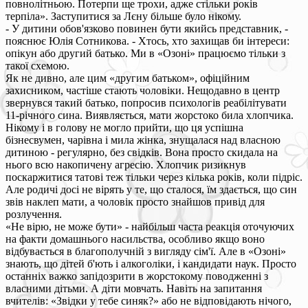
повнолітньою. Потерпи ще трохи, адже стільки років
терпіла». Заступитися за Лєну більше було нікому.
- У дитини обов'язково повинен бути якийсь представник, -
пояснює Юлія Сотникова. - Хтось, хто захищав би інтереси:
опікун або другий батько. Ми в «Озоні» працюємо тільки з
такої схемою.
Як не дивно, але цим «другим батьком», офіційним
захисником, частіше стають чоловіки. Нещодавно в центр
звернувся такий батько, попросив психологів реабілітувати
11-річного сина. Виявляється, мати жорстоко била хлопчика.
Нікому і в голову не могло прийти, що ця успішна
бізнесвумен, чарівна і мила жінка, знущалася над власною
дитиною - регулярно, без свідків. Вона просто скидала на
нього всю накопичену агресію. Хлопчик ризикнув
поскаржитися татові теж тільки через кілька років, коли підріс.
Але родичі досі не вірять у те, що сталося, їм здається, що син
звів наклеп мати, а чоловік просто знайшов привід для
розлучення.
«Не вірю, не може бути» - найбільш часта реакція оточуючих
на факти домашнього насильства, особливо якщо воно
відбувається в благополучній з вигляду сім'ї. Але в «Озоні»
знають, що дітей б'ють і алкоголіки, і кандидати наук. Просто
останніх важко запідозрити в жорстокому поводженні з
власними дітьми. А діти мовчать. Навіть на запитання
вчителів: «Звідки у тебе синяк?» або не відповідають нічого,