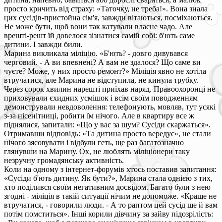
просто кричить від страху: «Таточку, не треба!». Вона знала
цих сусідів-пристойна сім'я, завжди вітаються, посміхаються.
Не може бути, щоб вони так катували власне чадо. Але
врешті-решт їй довелося зізнатися самій собі: б'ють саме
дитини. І завжди били.
Марина викликала міліцію. «Б'ють? - довго дивувався
черговий. - А ви впевнені? А вам не здалося? Що саме ви
чуєте? Може, у них просто ремонт?» Міліція явно не хотіла
втручатися, але Марина не відступила, не кинула трубку.
Через сорок хвилин нарешті приїхав наряд. Правоохоронці не
приховували єхидних усмішок і всім своїм поводженням
демонстрували невдоволення: телефонують, мовляв, тут усякі
з-за нісенітниці, робити їм нічого. Але в квартиру все ж
піднялися, запитали: «Що у вас за шум? Сусіди скаржаться».
Отримавши відповідь: «Та дитина просто вередує», не стали
нічого зясовувати і відбули геть, ще раз багатозначно
глянувши на Марину. Ох, не люблять міліціонери таку
незручну громадянську активність.
Коли на одному з інтернет-форумів хтось поставив запитання:
«Сусіди б'ють дитину. Як бути?», Марина стала однією з тих,
хто поділився своїм негативним досвідом. Багато були з нею
згодні - міліція в такій ситуації нічим не допоможе. «Краще не
втручатися, - говорили люди. - А то раптом цей сусід ще й вам
потім помститься». Інші корили дівчину за зайву підозрілість: