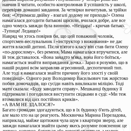
навчив її читати, особисто контролював її успішність у школі,
перевіряв домашні завдання. За четвірки вичитував, за трійки
бив: «Отримаєш двійку - взагалі додому не приходь!» Олена
намагалася догодити батькові щосили, вчилася добре, але все
одно чомусь завжди була винною. «Нездара! - кричав батько.
-Тупиця! Ледащо!»
Навряд чи хтось повірив би, що цей поважний чоловік,
спортсмен-веслувальник і «інструктор з виживання» не дає
життя власній дитині. Після п'ятого класу він став бити Олену
«по-дорослому», без ременя. Мама намагалася втручатися, але
їй теж діставалося. «Вона занадто м'яка, вона його боїться,-
намагається знайти виправдання дочка.- Зараз я розумію, що в
нашій родині всім заправляв агресивний, деспотичний тип.
Але тоді я намагалася знайти причину його злості у своїй
поведінці». Одного разу Володимир Васильович так жорстоко
побив домочадців, що сусіди навіть викликали міліцію. Тоді
мати сказала: «Буду заводити справу». Мешканці будинку її
підтримали і погодилися виступити свідками в суді: «Ми теж
втомилися від цих постійних криків».
«А ВАМ НЕ ЗДАЛОСЯ?»
Багато громадян здогадуються, що в їх будинку б'ють дітей,
але мало хто на це реагують. Москвичка Марина Переладова,
наприклад, майже щотижня чула шум з квартири зверху, але
завжди намагалася знайти цьому якесь розумне пояснення: це
дитина, напевно, бавиться або дорослі сваряться, а малюк