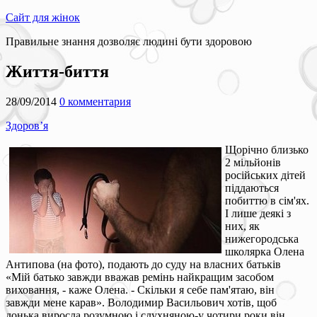
Сайт для жінок
Правильне знання дозволяє людині бути здоровою
Життя-биття
28/09/2014
0 комментария
Здоров’я
Щорічно близько
2 мільйонів
російських дітей
піддаються
побиттю в сім'ях.
І лише деякі з
них, як
нижегородська
школярка Олена
Антипова (на фото), подають до суду на власних батьків
«Мій батько завжди вважав ремінь найкращим засобом
виховання, - каже Олена. - Скільки я себе пам'ятаю, він
завжди мене карав». Володимир Васильович хотів, щоб
донька виросла розумною і слухняною-у чотири роки він