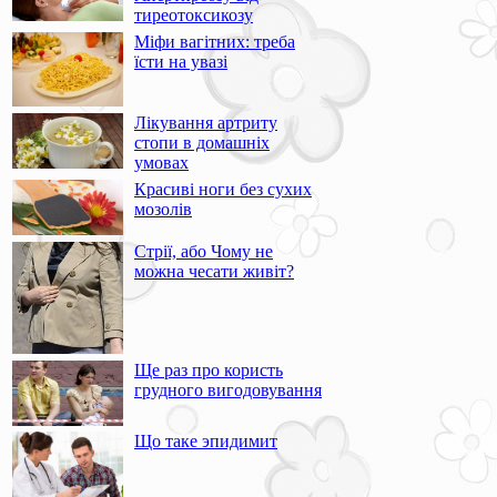
тиреотоксикозу
Міфи вагітних: треба
їсти на увазі
Лікування артриту
стопи в домашніх
умовах
Красиві ноги без сухих
мозолів
Стрії, або Чому не
можна чесати живіт?
Ще раз про користь
грудного вигодовування
Що таке эпидимит