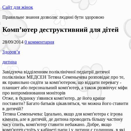
Сайт для жінок
Правильне знання дозволяє людині бути здоровою
Комп’ютер деструктивний для дітей
28/09/2014
0 комментария
Здоров’я
дитина
Завідуюча відділенням поліклінічної педіатрії дитячої
поліклініки МЕДСЕН Тетяна Семенычева розповідає про те,
як правильно сидіти за комп'ютером, що віддати перевагу -
планшет або персональний комп'ютер, а також розвінчує міфи
про випромінювання моніторів
Отже, в будинку з'явився комп'ютер, де його краще
поставити? Багато батьків цікавляться, чи можна його ставити
в дитячій?
Тетяна Семенычева: Ідеально, якщо для комп'ютера є ігрова
кімната, але в дитячій, де дитина проводить більшу частину
часу спить, комп'ютер ставити небажано. Добре, якщо
комп'ютер стоїть у кабінеті папи і у дитини є годинник, в які