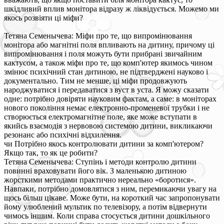
шкідливий вплив монітора відразу ж ліквідується. Можемо ми
якось розвіяти ці міфи?
Тетяна Семенычева: Міфи про те, що випромінювання
монітора або магнітні поля впливають на дитину, причому ці
випромінювання і поля можуть бути прибрані звичайним
кактусом, а також міфи про те, що комп'ютер якимось чином
змінює психічний стан дитиною, не підтверджені науково і
документально. Тим не менше, ці міфи продовжують
народжуватися і передаватися з вуст в уста. Я можу сказати
одне: потрібно довіряти науковим фактам, а саме: в моніторах
нового покоління немає електронно-променевої трубки і не
створюється електромагнітне поле, яке може вступати в
якийсь взаємодія з нервовою системою дитини, викликаючи
резонанс або психічні відхилення.
чи Потрібно якось контролювати дитини за комп'ютером?
Якщо так, то як це робити?
Тетяна Семенычева: Ступінь і методи контролю дитини
повинні враховувати його вік. З маленькою дитиною
жорсткими методами практично нереально «боротися».
Навпаки, потрібно домовлятися з ним, перемикаючи увагу на
щось більш цікаве. Може бути, на короткий час запропонувати
йому улюблений мультик по телевізору, а потім відвернути
чимось іншим. Коли справа стосується дитини дошкільного