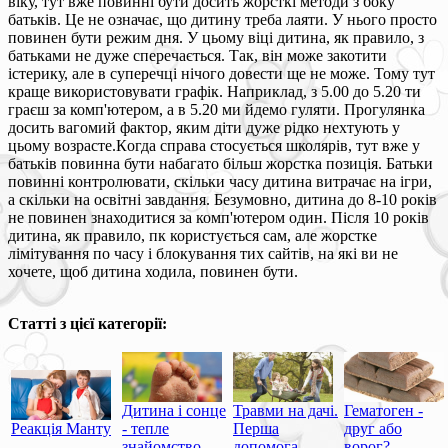
віку, тут вже повинні бути досить жорсткі методи з боку
батьків. Це не означає, що дитину треба лаяти. У нього просто
повинен бути режим дня. У цьому віці дитина, як правило, з
батьками не дуже сперечається. Так, він може закотити
істерику, але в суперечці нічого довести ще не може. Тому тут
краще використовувати графік. Наприклад, з 5.00 до 5.20 ти
граєш за комп'ютером, а в 5.20 ми йдемо гуляти. Прогулянка
досить вагомий фактор, яким діти дуже рідко нехтують у
цьому возрасте.Когда справа стосується школярів, тут вже у
батьків повинна бути набагато більш жорстка позиція. Батьки
повинні контролювати, скільки часу дитина витрачає на ігри,
а скільки на освітні завдання. Безумовно, дитина до 8-10 років
не повинен знаходитися за комп'ютером один. Після 10 років
дитина, як правило, пк користується сам, але жорстке
лімітування по часу і блокування тих сайтів, на які ви не
хочете, щоб дитина ходила, повинен бути.
Статті з цієї категорії:
Дитина і сонце
Травми на дачі.
Гематоген -
Реакція Манту
- тепле
Перша
друг або
знайомство
допомога
ворог?