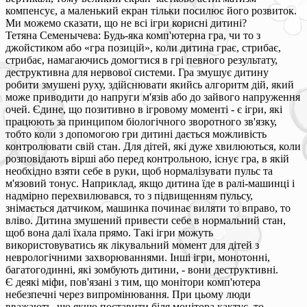
компенсує, а маленький екран тільки посилює його розвиток.
Ми можемо сказати, що не всі ігри корисні дитині?
Тетяна Семенычева: Будь-яка комп'ютерна гра, чи то з
джойстиком або «гра позицій», коли дитина грає, стрибає,
стрибає, намагаючись домогтися в грі певного результату,
деструктивна для нервової системи. Гра змушує дитину
робити змушені руху, здійснювати якийсь алгоритм дій, який
може приводити до напруги м'язів або до зайвого напруження
очей. Єдине, що позитивно в ігровому моменті - є ігри, які
працюють за принципом біологічного зворотного зв'язку,
тобто коли з допомогою гри дитині дається можливість
контролювати свій стан. Для дітей, які дуже хвилюються, коли
розповідають вірші або перед контрольною, існує гра, в якій
необхідно взяти себе в руки, щоб нормалізувати пульс та
м'язовий тонус. Наприклад, якщо дитина їде в ралі-машинці і
надмірно перехвилювався, то з підвищенням пульсу,
знімається датчиком, машинка починає виляти то вправо, то
вліво. Дитина змушений привести себе в нормальний стан,
щоб вона далі їхала прямо. Такі ігри можуть
використовуватись як лікувальний момент для дітей з
неврологічними захворюваннями. Інші ігри, монотонні,
багатогодинні, які зомбують дитини, - вони деструктивні.
Є деякі міфи, пов'язані з тим, що монітори комп'ютера
небезпечні через випромінювання. При цьому люди
вважають, що якщо поставити біля монітора кактус, то