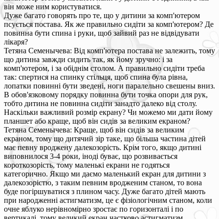
він може ним користуватися.
Дуже багато говорять про те, що у дитини за комп'ютером
псується постава. Як же правильно сидіти за комп'ютером? Де
повинна бути спина і руки, щоб зайвий раз не відвідувати
лікаря?
Тетяна Семенычева: Від комп'ютера постава не залежить, тому
що дитина завжди сидить так, як йому зручно: і за
комп'ютером, і за обіднім столом. А правильно сидіти треба
так: спертися на спинку стільця, щоб спина була рівна,
лопатки повинні бути зведені, ноги паралельно свешены вниз.
В обов'язковому порядку повинна бути точка опори для рук,
тобто дитина не повинна сидіти занадто далеко від столу.
Наскільки важливий розмір екрану? Чи можемо ми дати йому
планшет або краще, щоб він сидів за великим екраном?
Тетяна Семенычева: Краще, щоб він сидів за великим
екраном, тому що дитячий зір таке, що більша частина дітей
має певну вроджену далекозорість. Крім того, якщо дитині
виповнилося 3-4 роки, іноді буває, що розвивається
короткозорість, тому маленькі екрани не годяться
категорично. Якщо ми даємо маленький екран для дитини з
далекозорістю, з таким певним вродженим станом, то вона
буде погіршуватися з плином часу. Дуже багато дітей мають
при народженні астигматизм, це є фізіологічним станом, коли
очне яблуко нерівномірно зростає по горизонталі і по
вертикалі, тому великий екран частково астигматизм