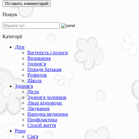
Пошук
Категорії
Діти
Вагітність і пологи
Виховання
Здоров’я
Поради батькам
Розвиток
Школа
Здоров'я
Дієти
Здоров'я чоловіків
Лікар відповідає
Лікування
Народна медицина
Профілактика
Спосіб життя
Різне
Сім'я