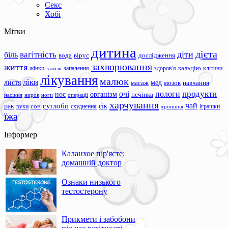
Секс
Хобі
Мітки
дитина
дієта
вагітність
діти
біль
вода
вірус
дослідження
захворювання
життя
жінки
запалення
здоров'я
кальцію
клітини
залози
лікування
малюк
ліки
листя
мед
масаж
мозок
навчання
продукти
очі
пологи
нос
організм
печінка
ноги
операції
насіння
нирок
харчування
чай
суглоби
сік
рак
сон
руки
схуднення
іграшки
хропіння
їжа
Інформер
Каланхое пір'ясте:
домашній доктор
Ознаки низького
тестостерону
Прикмети і забобони