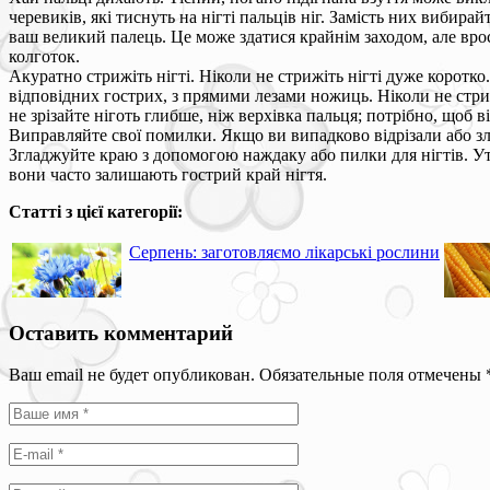
черевиків, які тиснуть на нігті пальців ніг. Замість них вибира
ваш великий палець. Це може здатися крайнім заходом, але вро
колготок.
Акуратно стрижіть нігті. Ніколи не стрижіть нігті дуже коротк
відповідних гострих, з прямими лезами ножиць. Ніколи не стрижі
не зрізайте ніготь глибше, ніж верхівка пальця; потрібно, щоб в
Виправляйте свої помилки. Якщо ви випадково відрізали або зла
Згладжуйте краю з допомогою наждаку або пилки для нігтів. Ут
вони часто залишають гострий край нігтя.
Статті з цієї категорії:
Серпень: заготовляємо лікарські рослини
Оставить комментарий
Ваш email не будет опубликован. Обязательные поля отмечены