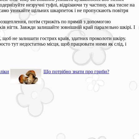
одернізуйте незручні туфлі, відрізаючи ту частину, яка тисне на
 само уникайте щільних шкарпеток і не пропускають повітря
 розщеплення, потім стрижіть по прямій з допомогою
ків нігтя. Завжди залишайте зовнішній край паралельно шкірі. І
, щоб не залишати гострих країв, здатних проколоти шкіру.
осто тут недостатньо місця, щоб працювати ними як слід, і
 ліки
Що потрібно знати про гриби?