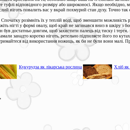
йте туфлі відповідного розміру або широконосі. Якщо необхідно, м
слий ніготь повалить вас у вкрай похмурий стан духу. Точно так
о. Спочатку розімніть їх у теплій воді, щоб зменшити можливість
ть нігті у формі овалу, щоб край не загинався вниз в шкіру з бо
ін був достатньо довгим, щоб захистити палець від тиску і тертя.
мали занадто коротко ніготь, ретельно підпиляєте його по кутах
римайтеся від використання ножиць, як би не були вони малі. Пр
Кукурудза як лікарська рослина
Хліб як
*