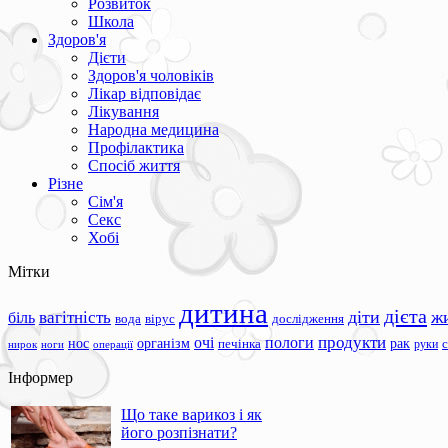
Розвиток
Школа
Здоров'я
Дієти
Здоров'я чоловіків
Лікар відповідає
Лікування
Народна медицина
Профілактика
Спосіб життя
Різне
Сім'я
Секс
Хобі
Мітки
дитина
дієта
вагітність
діти
ж
біль
вода
вірус
дослідження
продукти
очі
пологи
нос
організм
рак
печінка
руки
ноги
операції
нирок
Інформер
Що таке варикоз і як
його розпізнати?