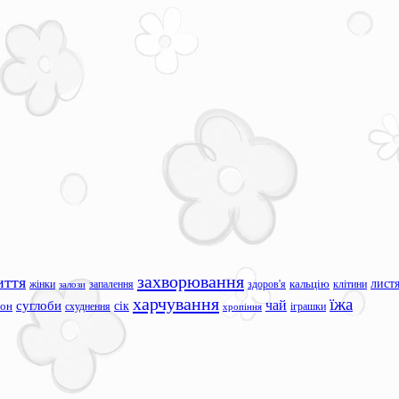
захворювання
иття
лист
жінки
запалення
здоров'я
кальцію
клітини
залози
харчування
їжа
чай
суглоби
сік
сон
схуднення
іграшки
хропіння