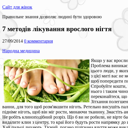
Сайт для жінок
Правильне знання дозволяє людині бути здоровою
7 методів лікування врослого нігтя
27/09/2014
0 комментария
Народна медицина
Якщо у вас врослий
Проблема виникає т
цього люди, у яки
з цієї миті вас не
щоб попередити пов
Спробуйте кошти, н
нього і таким чино
переконайтеся, що 
Зітхання полегшенн
ванни, для того щоб розм'якшити ніготь. Ретельно висушіть пал
підніме ніготь, щоб він міг рости, минаючи тканину. Змастіть 
Не робіть клиноподібний розріз. Що б ви не робили, не вірте б
видалите клин з центру, то краї його будуть рости напрямку до 
Хай пальці дихають. Тісний, погано підігнана взуття може викл