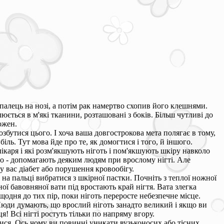
в палець на нозі, а потім рак намертво схопив його клешнями.
юється в м'які тканини, розташовані з боків. Більш чутливі до
ожен.
позбутися цього. І хоча ваша довгострокова мета полягає в тому,
ль. Тут мова йде про те, як домогтися і того, й іншого.
лікаря і які розм'якшують ніготь і пом'якшують шкіру навколо
ро - допомагають деяким людям при врослому нігті. Але
у вас діабет або порушення кровообігу.
на пальці вибратися з шкірної пастки. Почніть з теплої ножної
ї бавовняної вати під вростають край нігтя. Вата злегка
щодня до тих пір, поки ніготь переросте небезпечне місце.
 Люди думають, що врослий ніготь занадто великий і якщо ви
! Всі нігті ростуть тільки по напряму вгору.
тися. Ось чому ви повинні уникати вузьконосих або тісних