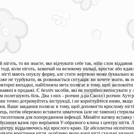
 ніготь, то ви знаєте, яке відчувати себе так, ніби слон віддави
оді, коли ніготь, зазвичай на великому пальці, вростає або вдавл
х нігті мають опуклу форму, але стати жертвою може буквально к
 може не турбувати, як розвивається ситуація: ви хочете знати, як 
торні випадки, найближча мета полягає в тому, щоб заспокоїти бі
аявні в продажі. Є безліч засобів, які не потрібно виписувати у 
м полегшують біль. Два з них - розчин д-ра Сколл і розчин Аутг
ви точно дотримуйтесь інструкції, і не користуйтеся ними, якщо 
я. Ваше завдання полягає в тому, щоб допомогти врослому нігті 
ець, потім обережно вставити шматочок (але не тампон) стерильно
антисептиком для попередження інфекції. Міняйте ватяну вставку 
абусиних казок про вирізання У-образного клина з центру нігтя.
центру, віддаляючись від врослого краю. Це абсолютна нісенітниця
икати вростання нігтя, особливо якщо ваші нігті схильні загина