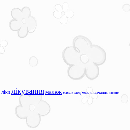
лікування
малюк
ліки
я
мед
масаж
мозок
навчання
насіння