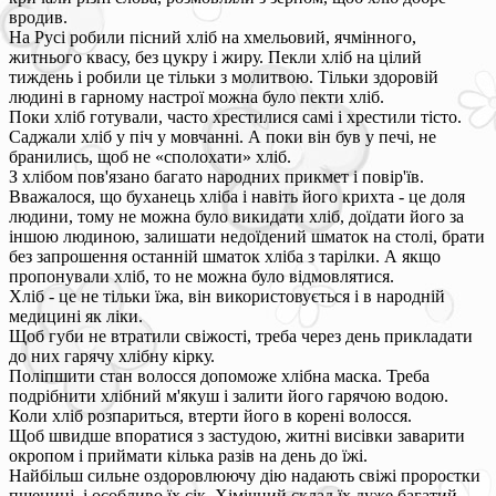
вродив.
На Русі робили пісний хліб на хмельовий, ячмінного,
житнього квасу, без цукру і жиру. Пекли хліб на цілий
тиждень і робили це тільки з молитвою. Тільки здоровій
людині в гарному настрої можна було пекти хліб.
Поки хліб готували, часто хрестилися самі і хрестили тісто.
Саджали хліб у піч у мовчанні. А поки він був у печі, не
бранились, щоб не «сполохати» хліб.
З хлібом пов'язано багато народних прикмет і повір'їв.
Вважалося, що буханець хліба і навіть його крихта - це доля
людини, тому не можна було викидати хліб, доїдати його за
іншою людиною, залишати недоїдений шматок на столі, брати
без запрошення останній шматок хліба з тарілки. А якщо
пропонували хліб, то не можна було відмовлятися.
Хліб - це не тільки їжа, він використовується і в народній
медицині як ліки.
Щоб губи не втратили свіжості, треба через день прикладати
до них гарячу хлібну кірку.
Поліпшити стан волосся допоможе хлібна маска. Треба
подрібнити хлібний м'якуш і залити його гарячою водою.
Коли хліб розпариться, втерти його в корені волосся.
Щоб швидше впоратися з застудою, житні висівки заварити
окропом і приймати кілька разів на день до їжі.
Найбільш сильне оздоровлюючу дію надають свіжі проростки
пшениці, і особливо їх сік. Хімічний склад їх дуже багатий.