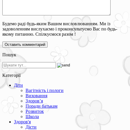
Будемо раді будь-яким Вашим висловлюванням. Ми із
задоволенням вислухаємо і проконсультуємо Вас по будь-
якому питанню. Спілкуємося разом !
Пошук
Категорії
Діти
Вагітність і пологи
Виховання
Здоров’я
Поради батькам
Розвиток
Школа
Здоров'я
Дієти