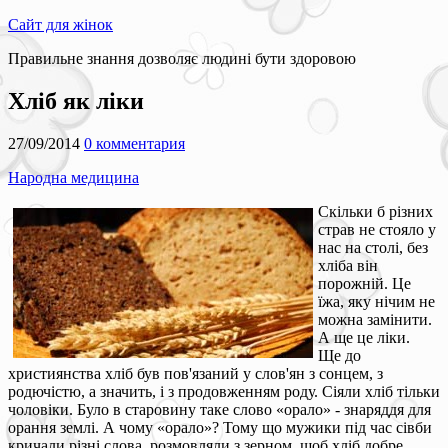
Сайт для жінок
Правильне знання дозволяє людині бути здоровою
Хліб як ліки
27/09/2014
0 комментария
Народна медицина
Скільки б різних
страв не стояло у
нас на столі, без
хліба він
порожній. Це
їжа, яку нічим не
можна замінити.
А ще це ліки.
Ще до
християнства хліб був пов'язаний у слов'ян з сонцем, з
родючістю, а значить, і з продовженням роду. Сіяли хліб тільки
чоловіки. Було в старовину таке слово «орало» - знаряддя для
орання землі. А чому «орало»? Тому що мужики під час сівби
кричали різні слова, розмовляли з зерном, щоб хліб добре