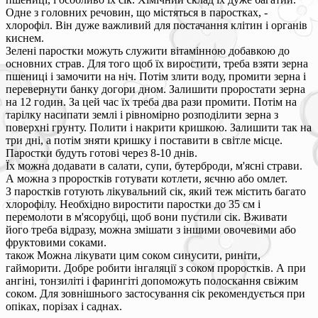
Одне з головних речовин, що містяться в паростках, -
хлорофіл. Він дуже важливий для постачання клітин і органів
киснем.
Зелені паростки можуть служити вітамінною добавкою до
основних страв. Для того щоб їх виростити, треба взяти зерна
пшениці і замочити на ніч. Потім злити воду, промити зерна і
перевернути банку догори дном. Залишити проростати зерна
на 12 годин. За цей час їх треба два рази промити. Потім на
тарілку насипати землі і рівномірно розподілити зерна з
поверхні грунту. Полити і накрити кришкою. Залишити так на
три дні, а потім зняти кришку і поставити в світле місце.
Паростки будуть готові через 8-10 днів.
Їх можна додавати в салати, супи, бутерброди, м'ясні страви.
А можна з проростків готувати котлети, яєчню або омлет.
З паростків готують лікувальний сік, який теж містить багато
хлорофілу. Необхідно виростити паростки до 35 см і
перемолоти в м'ясорубці, щоб вони пустили сік. Вживати
його треба відразу, можна змішати з іншими овочевими або
фруктовими соками.
також Можна лікувати цим соком синусити, риніти,
гайморити. Добре робити інгаляції з соком проростків. А при
ангіні, тонзиліті і фарингіті допоможуть полоскання свіжим
соком. Для зовнішнього застосування сік рекомендується при
опіках, порізах і саднах.