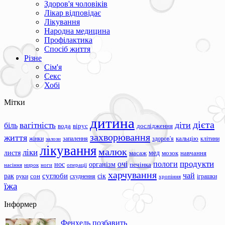
Здоров'я чоловіків
Лікар відповідає
Лікування
Народна медицина
Профілактика
Спосіб життя
Різне
Сім'я
Секс
Хобі
Мітки
дитина
дієта
вагітність
діти
біль
вода
вірус
дослідження
захворювання
життя
жінки
запалення
здоров'я
кальцію
клітини
залози
лікування
малюк
ліки
листя
мед
масаж
мозок
навчання
продукти
очі
пологи
нос
організм
печінка
ноги
операції
насіння
нирок
харчування
чай
суглоби
сік
рак
сон
руки
схуднення
іграшки
хропіння
їжа
Інформер
Фенхель позбавить