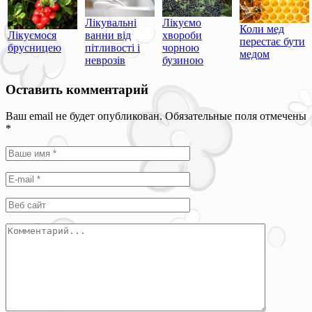
Лікувальні
Лікуємо
Коли мед
Лікуємося
ванни від
хвороби
перестає бути
брусницею
пітливості і
чорною
медом
неврозів
бузиною
Оставить комментарий
Ваш email не будет опубликован. Обязательные поля отмечены
*