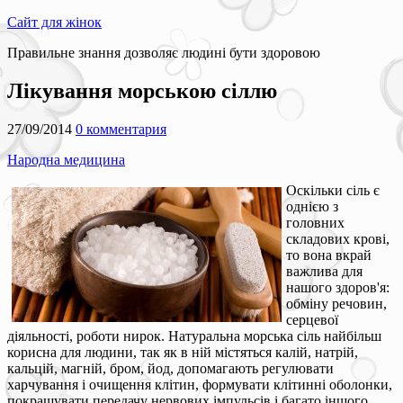
Сайт для жінок
Правильне знання дозволяє людині бути здоровою
Лікування морською сіллю
27/09/2014
0 комментария
Народна медицина
Оскільки сіль є
однією з
головних
складових крові,
то вона вкрай
важлива для
нашого здоров'я:
обміну речовин,
серцевої
діяльності, роботи нирок. Натуральна морська сіль найбільш
корисна для людини, так як в ній містяться калій, натрій,
кальцій, магній, бром, йод, допомагають регулювати
харчування і очищення клітин, формувати клітинні оболонки,
покращувати передачу нервових імпульсів і багато іншого.