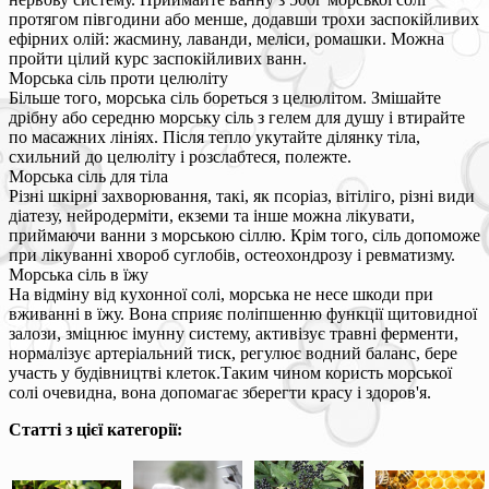
протягом півгодини або менше, додавши трохи заспокійливих
ефірних олій: жасмину, лаванди, меліси, ромашки. Можна
пройти цілий курс заспокійливих ванн.
Морська сіль проти целюліту
Більше того, морська сіль бореться з целюлітом. Змішайте
дрібну або середню морську сіль з гелем для душу і втирайте
по масажних лініях. Після тепло укутайте ділянку тіла,
схильний до целюліту і розслабтеся, полежте.
Морська сіль для тіла
Різні шкірні захворювання, такі, як псоріаз, вітіліго, різні види
діатезу, нейродерміти, екземи та інше можна лікувати,
приймаючи ванни з морською сіллю. Крім того, сіль допоможе
при лікуванні хвороб суглобів, остеохондрозу і ревматизму.
Морська сіль в їжу
На відміну від кухонної солі, морська не несе шкоди при
вживанні в їжу. Вона сприяє поліпшенню функції щитовидної
залози, зміцнює імунну систему, активізує травні ферменти,
нормалізує артеріальний тиск, регулює водний баланс, бере
участь у будівництві клеток.Таким чином користь морської
солі очевидна, вона допомагає зберегти красу і здоров'я.
Статті з цієї категорії: