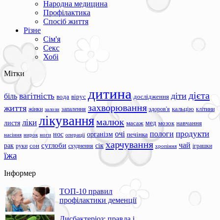
Народна медицина
Профілактика
Спосіб життя
Різне
Сім'я
Секс
Хобі
Мітки
дитина
дієта
вагітність
діти
біль
вода
вірус
дослідження
захворювання
життя
жінки
запалення
здоров'я
кальцію
клітини
залози
лікування
малюк
ліки
листя
мед
масаж
мозок
навчання
продукти
очі
пологи
нос
організм
печінка
ноги
операції
насіння
нирок
харчування
чай
суглоби
сік
рак
сон
руки
схуднення
іграшки
хропіння
їжа
Інформер
ТОП-10 правил
профілактики деменції
Дисбактеріоз: правда і