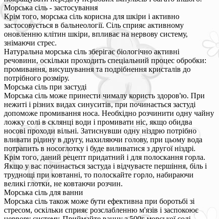
Морська сіль - застосування
Крім того, морська сіль корисна для шкіри і активно
застосовується в бальнеології. Сіль сприяє активному
оновленню клітин шкіри, впливає на нервову систему,
знімаючи стрес.
Натуральна морська сіль зберігає біологічно активні
речовини, оскільки проходить спеціальний процес обробки:
промивання, висушування та подрібнення кристалів до
потрібного розміру.
Морська сіль при застуді
Морська сіль може принести чималу користь здоров'ю. При
нежиті і різних видах синуситів, при починається застуді
допоможе промивання носа. Необхідно розчинити одну чайну
ложку солі в склянці води і промивати ніс, якщо обидва
носові проходи вільні. Затиснувши одну ніздрю потрібно
вливати рідину в другу, нахиляючи голову, при цьому вода
потрапить в носоглотку і буде виливатися з другої ніздрі.
Крім того, даний рецепт придатний і для полоскання горла.
Якщо у вас починається застуда і відчуваєте першіння, біль і
труднощі при ковтанні, то полоскайте горло, набираючи
великі глотки, не ковтаючи розчин.
Морська сіль для ванни
Морська сіль також може бути ефективна при боротьбі зі
стресом, оскільки сприяє розслабленню м'язів і заспокоює
нервову систему. Приймайте ванну з 500г морської солі