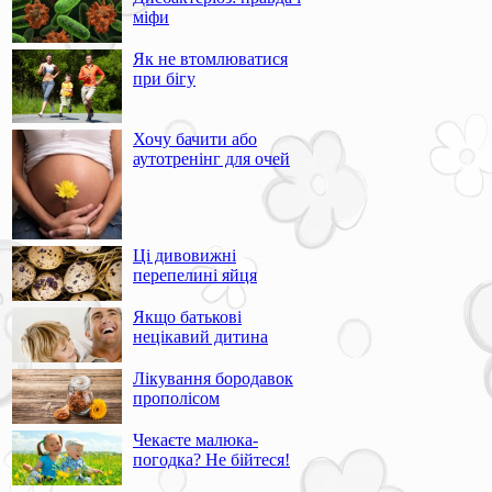
міфи
Як не втомлюватися
при бігу
Хочу бачити або
аутотренінг для очей
Ці дивовижні
перепелині яйця
Якщо батькові
нецікавий дитина
Лікування бородавок
прополісом
Чекаєте малюка-
погодка? Не бійтеся!