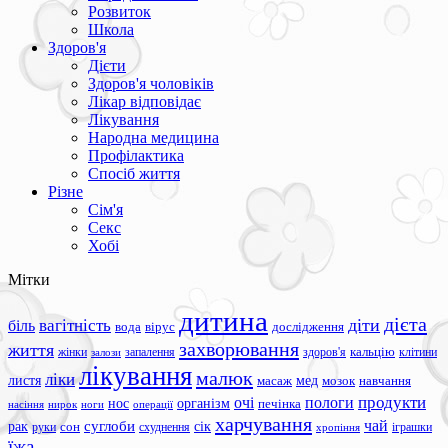
Розвиток
Школа
Здоров'я
Дієти
Здоров'я чоловіків
Лікар відповідає
Лікування
Народна медицина
Профілактика
Спосіб життя
Різне
Сім'я
Секс
Хобі
Мітки
дитина
дієта
вагітність
діти
біль
вода
вірус
дослідження
захворювання
життя
жінки
запалення
здоров'я
кальцію
клітини
залози
лікування
малюк
ліки
листя
мед
масаж
мозок
навчання
продукти
очі
пологи
нос
організм
печінка
ноги
операції
насіння
нирок
харчування
чай
суглоби
сік
рак
сон
руки
схуднення
іграшки
хропіння
їжа