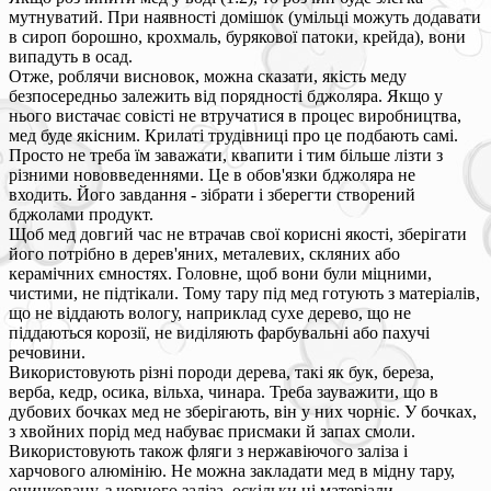
мутнуватий. При наявності домішок (умільці можуть додавати
в сироп борошно, крохмаль, бурякової патоки, крейда), вони
випадуть в осад.
Отже, роблячи висновок, можна сказати, якість меду
безпосередньо залежить від порядності бджоляра. Якщо у
нього вистачає совісті не втручатися в процес виробництва,
мед буде якісним. Крилаті трудівниці про це подбають самі.
Просто не треба їм заважати, квапити і тим більше лізти з
різними нововведеннями. Це в обов'язки бджоляра не
входить. Його завдання - зібрати і зберегти створений
бджолами продукт.
Щоб мед довгий час не втрачав свої корисні якості, зберігати
його потрібно в дерев'яних, металевих, скляних або
керамічних ємностях. Головне, щоб вони були міцними,
чистими, не підтікали. Тому тару під мед готують з матеріалів,
що не віддають вологу, наприклад сухе дерево, що не
піддаються корозії, не виділяють фарбувальні або пахучі
речовини.
Використовують різні породи дерева, такі як бук, береза,
верба, кедр, осика, вільха, чинара. Треба зауважити, що в
дубових бочках мед не зберігають, він у них чорніє. У бочках,
з хвойних порід мед набуває присмаки й запах смоли.
Використовують також фляги з нержавіючого заліза і
харчового алюмінію. Не можна закладати мед в мідну тару,
оцинковану, з чорного заліза, оскільки ці матеріали,