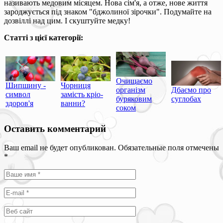
називають медовим місяцем. Нова сім'я, а отже, нове життя
зароджується під знаком "бджолиної зірочки". Подумайте на
дозвіллі над цим. І скуштуйте медку!
Статті з цієї категорії:
Очищаємо
Шипшину -
Чорниця
організм
Дбаємо про
символ
замість кріо-
буряковим
суглобах
здоров'я
ванни?
соком
Оставить комментарий
Ваш email не будет опубликован. Обязательные поля отмечены
*