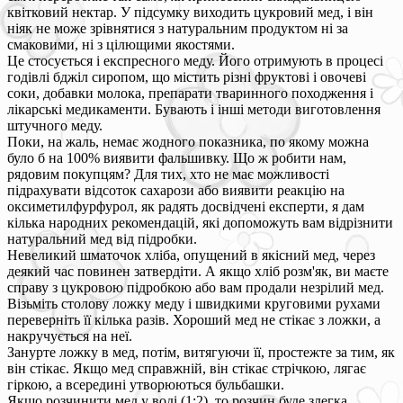
квітковий нектар. У підсумку виходить цукровий мед, і він
ніяк не може зрівнятися з натуральним продуктом ні за
смаковими, ні з цілющими якостями.
Це стосується і експресного меду. Його отримують в процесі
годівлі бджіл сиропом, що містить різні фруктові і овочеві
соки, добавки молока, препарати тваринного походження і
лікарські медикаменти. Бувають і інші методи виготовлення
штучного меду.
Поки, на жаль, немає жодного показника, по якому можна
було б на 100% виявити фальшивку. Що ж робити нам,
рядовим покупцям? Для тих, хто не має можливості
підрахувати відсоток сахарози або виявити реакцію на
оксиметилфурфурол, як радять досвідчені експерти, я дам
кілька народних рекомендацій, які допоможуть вам відрізнити
натуральний мед від підробки.
Невеликий шматочок хліба, опущений в якісний мед, через
деякий час повинен затвердіти. А якщо хліб розм'як, ви маєте
справу з цукровою підробкою або вам продали незрілий мед.
Візьміть столову ложку меду і швидкими круговими рухами
переверніть її кілька разів. Хороший мед не стікає з ложки, а
накручується на неї.
Занурте ложку в мед, потім, витягуючи її, простежте за тим, як
він стікає. Якщо мед справжній, він стікає стрічкою, лягає
гіркою, а всередині утворюються бульбашки.
Якщо розчинити мед у воді (1:2), то розчин буде злегка