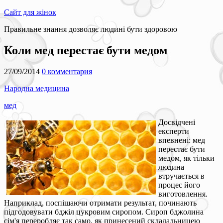
Сайт для жінок
Правильне знання дозволяє людині бути здоровою
Коли мед перестає бути медом
27/09/2014
0 комментария
Народна медицина
мед
Досвідчені
експерти
впевнені: мед
перестає бути
медом, як тільки
людина
втручається в
процес його
виготовлення.
Наприклад, поспішаючи отримати результат, починають
підгодовувати бджіл цукровим сиропом. Сироп бджолина
сім'я переробляє так само, як принесений складальницею