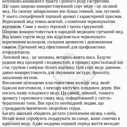
шлунково-кишкового тракту і різного роду гастритами.
Ще один широко використовуваний сорт меду - це лісовий
мед. По своєму забарвленню він більш темний, ніж луговий.
У нього специфічний терпкий аромат і характерний присмак.
Вересковий мед темно-жовтий, з помітним червонуватим
відтінком. Смак у нього терпкий і трохи гіркуватий.
Широко використовується в народній медицині гречаний мед.
Від інших сортів меду, він відрізняється червонувато-
коричневим кольором, сильним ароматом і дивовижним
смаком. Гречаний мед ефективний для профілактики
атеросклерозу.
Липовий мед - це запашна, янтарно-жовта маса. Будучи
рідким мед прозорий і водянистий, в процесі кристалізації він
стає грубим і набуває білого відтінку. Цей сорт меду давним-
давно використовують для лікування застуди, бронхіту,
запалення легенів.
Високими цілющими властивостями володіє мед, який
бджоли виготовили, з нектару квітучих плодових дерев. Він
носить назву плодового меду. Ця самий, ніжний, тонкого
аромату і приємного смаку мед, пофарбований у світло-
бурштинові тони. Він просто необхідний людям, що
страждають ішемічною хворобою серця.
Багато закохані обіцяють дістати улюбленим місяць з неба.
Нехай вони спробують подарувати їм сонце, живе сонечко в
краплині меду. Адже недарма перший період життя молодят