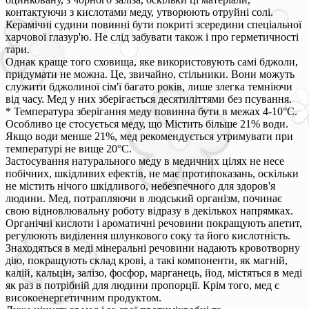
контактуючи з кислотами меду, утворюють отруйні солі.
Керамічні судини повинні бути покриті зсередини спеціальної
харчової глазур'ю. Не слід забувати також і про герметичності
тари.
Однак краще того сховища, яке використовують самі бджоли,
придумати не можна. Це, звичайно, стільники. Вони можуть
служити бджолиної сім'ї багато років, лише злегка темніючи
від часу. Мед у них зберігається десятиліттями без псування.
* Температура зберігання меду повинна бути в межах 4-10°С.
Особливо це стосується меду, що Містить більше 21% води.
Якщо води менше 21%, мед рекомендується утримувати при
температурі не вище 20°С.
Застосування натурального меду в медичних цілях не несе
побічних, шкідливих ефектів, не має протипоказань, оскільки
не містить нічого шкідливого, небезпечного для здоров'я
людини. Мед, потрапляючи в людський організм, починає
свою відновлювальну роботу відразу в декількох напрямках.
Органічні кислоти і ароматичні речовини покращують апетит,
регулюють виділення шлункового соку та його кислотність.
Знаходяться в меді мінеральні речовини надають кровотворну
дію, покращують склад крові, а такі компоненти, як магній,
калій, кальцін, залізо, фосфор, марганець, йод, містяться в меді
як раз в потрібній для людини пропорції. Крім того, мед є
високоенергетичним продуктом.