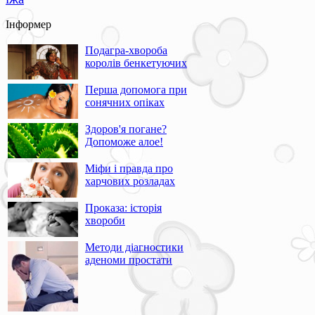
Інформер
Подагра-хвороба
королів бенкетуючих
Перша допомога при
сонячних опіках
Здоров'я погане?
Допоможе алое!
Міфи і правда про
харчових розладах
Проказа: історія
хвороби
Методи діагностики
аденоми простати