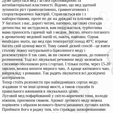
Дуже цінується мед і за свої протимікробні та
антибактеріальні властивості. Відомо, що мед здатний
зупинити ріст грампозитивних, грамнегативних і
спороутворюючих бактерій. Справляється він і з
найпростішими, проте не діє на дріжджі та плісняві гриби.
У багатьох з вас, дорогі читачі, напевно, ще свіжі спогади
дитинства: ви застудилися, вам нездужається, турботлива
мама приносить гарячий чай з медом. Звісно, нічого поганого
в ароматному медовий напій ні, навіть, навпаки. Однак
необхідно знати, що мед при температурі понад 40°С втрачає
багато свій цілющі якості. Тому самий дієвий спосіб - це взяти
столову ложку натурального бджолиного меду і
розсмоктувати її так само, як ви смокче льодяник, до повного
розчинення. Тоді всі лікувальні речовини меду засвояться
слизовою оболонкою рота і гортані. І тільки потім, через 15-20
хвилин, можна випити міцного чаю, А краще квіткового чаю,
наприклад; з ромашки. Так радять лікуватися всі досвідчені
апітерапевти.
Тепер стоїть розповісти про найвідоміших сортах меду;
згадавши ті чи інші цілющі якості, а також способи їх
правильного вживання в лікувальних цілях.
Луговий мед пофарбований у світло-коричневі тони, володіє
ніжним, приємним смаком. Аромат лугового меду можна
порівняти з образом великого букета запашних лугових квітів.
Приймати його я раджу тим, хто страждає захворюваннями