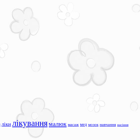
лікування
малюк
ліки
я
мед
масаж
мозок
навчання
насіння