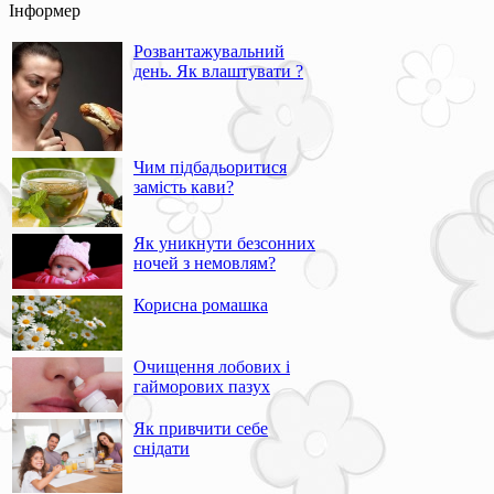
Інформер
Розвантажувальний
день. Як влаштувати ?
Чим підбадьоритися
замість кави?
Як уникнути безсонних
ночей з немовлям?
Корисна ромашка
Очищення лобових і
гайморових пазух
Як привчити себе
снідати