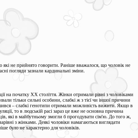
о які не прийнято говорити. Раніше вважалося, що чоловік не
асні погляди зазнали кардинальні зміни.
ції на початку ХХ століття. Жінки отримали рівні з чоловіками
вали тільки сильні особини, слабкі ж з тієї чи іншої причини
ушився – слабкі генотипи отримали можливість вижити. Якщо в
ляції, то в людській расі зараз це вже не основна причина
в, які в майбутньому змогли б прогодувати сім'ю. До того ж,
 нарівні з жінками. Деякі чоловіки намагаються виглядати
іше було не характерно для чоловіків.