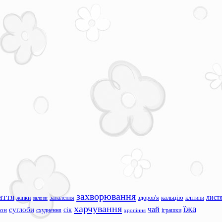
захворювання
иття
лист
жінки
запалення
здоров'я
кальцію
клітини
залози
харчування
їжа
чай
суглоби
сік
сон
схуднення
іграшки
хропіння