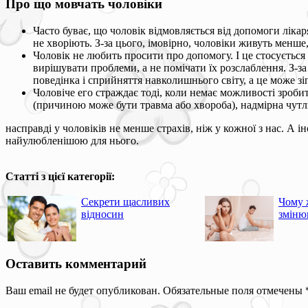
Про що мовчать чоловіки
Часто буває, що чоловік відмовляється від допомоги лікар
не хворіють. З-за цього, імовірно, чоловіки живуть менше
Чоловік не любить просити про допомогу. І це стосується н
вирішувати проблеми, а не помічати їх розслаблення. З-з
поведінка і сприйняття навколишнього світу, а це може з
Чоловіче его страждає тоді, коли немає можливості зробити
(причиною може бути травма або хвороба), надмірна чутлив
насправді у чоловіків не менше страхів, ніж у кожної з нас. А 
найулюбленішою для нього.
Статті з цієї категорії:
Секрети щасливих
Чому 
відносин
зміню
Оставить комментарий
Ваш email не будет опубликован. Обязательные поля отмечены