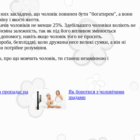
 у них закладено, що чоловік повинен бути "богатирем", а вони
ну і якості життя.
дувачів чоловіків не менше 25%. Здебільшого чоловіки воліють не
иємна залежність, так як під його впливом змінюється
допомогу, навіть якщо чоловік того не просить.
роба, безпліддя), коли дружина несе великі сумки, а він ні
ни потрібне розуміння.
го, про що мовчить чоловік, ти станеш незамінною і
о пропадає на
Як боротися з чоловічими
зрадами