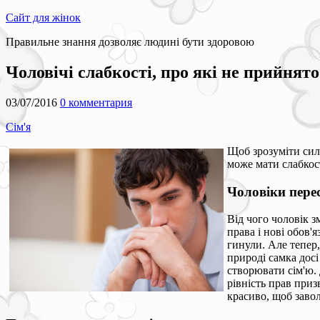
Сайт для жінок
Правильне знання дозволяє людині бути здоровою
Чоловічі слабкості, про які не прийнят
03/07/2016
0 комментария
Сім'я
Щоб зрозуміти сил
може мати слабкост
Чоловіки пере
Від чого чоловік з
права і нові обов'
гинули. Але тепер
природі самка досі
створювати сім'ю.
рівність прав приз
красиво, щоб завол