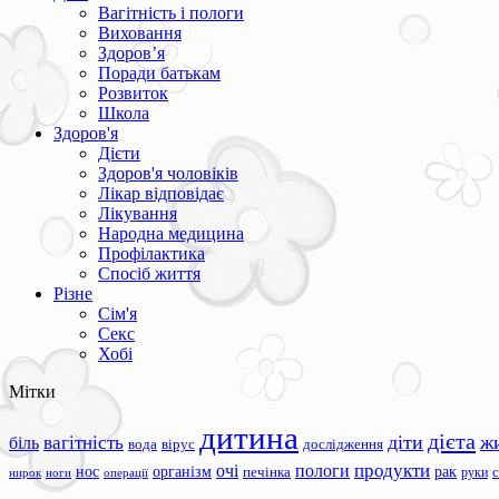
Вагітність і пологи
Виховання
Здоров’я
Поради батькам
Розвиток
Школа
Здоров'я
Дієти
Здоров'я чоловіків
Лікар відповідає
Лікування
Народна медицина
Профілактика
Спосіб життя
Різне
Сім'я
Секс
Хобі
Мітки
дитина
дієта
вагітність
діти
ж
біль
вода
вірус
дослідження
продукти
очі
пологи
нос
організм
рак
печінка
руки
ноги
операції
нирок