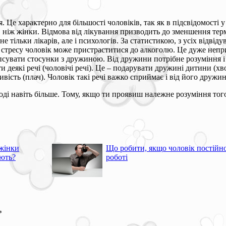
я. Це характерно для більшості чоловіків, так як в підсвідомості
, ніж жінки. Відмова від лікування призводить до зменшення термі
е тільки лікарів, але і психологів. За статистикою, з усіх відві
а стресу чоловік може пристраститися до алкоголю. Це дуже непр
іпсувати стосунки з дружиною. Від дружини потрібне розуміння і 
 деякі речі (чоловічі речі). Це – подарувати дружині дитини (хво
ість (плач). Чоловік такі речі важко сприймає і від його дружи
іноді навіть більше. Тому, якщо ти проявиш належне розуміння то
жінки
Що робити, якщо чоловік постійн
ють?
роботі
*