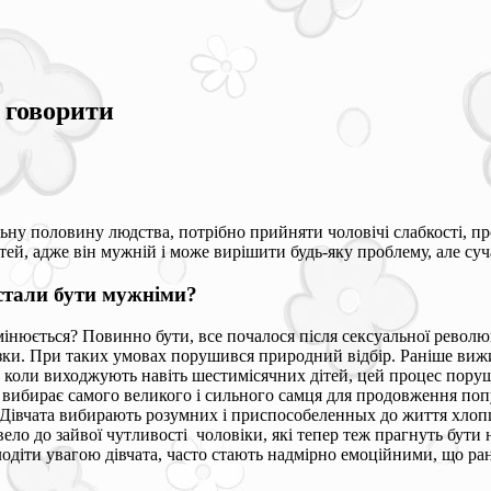
о говорити
ьну половину людства, потрібно прийняти чоловічі слабкості, пр
ей, адже він мужній і може вирішити будь-яку проблему, але суч
стали бути мужніми?
мінюється? Повинно бути, все почалося після сексуальної револю
язки. При таких умовах порушився природний відбір. Раніше вижи
, коли виходжують навіть шестимісячних дітей, цей процес пор
 вибирає самого великого і сильного самця для продовження попу
 Дівчата вибирають розумних і приспособеленных до життя хлопці
вело до зайвої чутливості чоловіки, які тепер теж прагнуть бути
одіти увагою дівчата, часто стають надмірно емоційними, що ран