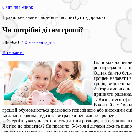
Сайт для жінок
Правильне знання дозволяє людині бути здоровою
Чи потрібні дітям гроші?
28/09/2014
0 комментария
Виховання
Відповідь на питан
розпорядженні - ц
Однак багато батьк
грошей надавати в
гроші, виділені на
Автори американсь
прийняти рішення
1. Визначтеся з ф
В кожній сім'ї вон
грошей обумовлюється зразковою поведінкою або високими оцінка
загальні правила видачі та витрат кишенькових грошей.
2. Зверніть увагу на готовність дитини розпоряджатися кише
Як про це дізнатися? Як правило, 5-6-річні дітлахи досить відп
паперових грошей? Просить він гроші у власне розпорядження?