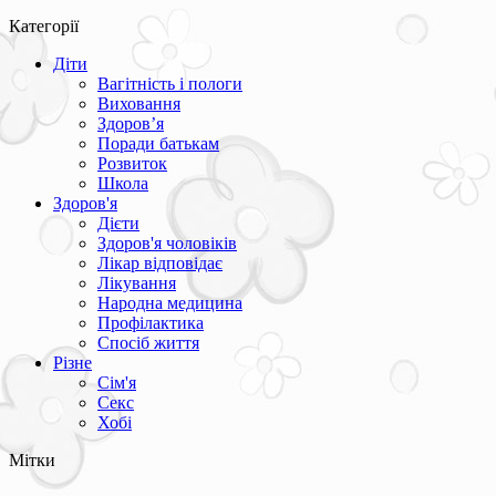
Категорії
Діти
Вагітність і пологи
Виховання
Здоров’я
Поради батькам
Розвиток
Школа
Здоров'я
Дієти
Здоров'я чоловіків
Лікар відповідає
Лікування
Народна медицина
Профілактика
Спосіб життя
Різне
Сім'я
Секс
Хобі
Мітки