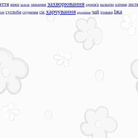
захворювання
иття
лист
жінки
запалення
здоров'я
кальцію
клітини
залози
харчування
їжа
чай
суглоби
сік
сон
схуднення
іграшки
хропіння