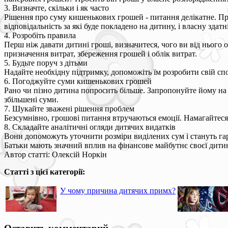
3. Визначте, скільки і як часто
Рішення про суму кишенькових грошей - питання делікатне. Пр
відповідальність за які буде покладено на дитину, і власну зда
4. Розробіть правила
Перш ніж давати дитині гроші, визначитеся, чого ви від нього о
призначення витрат, збереження грошей і облік витрат.
5. Будьте поруч з дітьми
Надайте необхідну підтримку, допоможіть їм розробити свій сп
6. Погоджуйте суми кишенькових грошей
Рано чи пізно дитина попросить більше. Запропонуйте йому на
збільшені суми.
7. Шукайте зважені рішення проблем
Безсумнівно, грошові питання втручаються емоції. Намагайтеся 
8. Складайте аналітичні огляди дитячих видатків
Вони допоможуть уточнити розміри виділених сум і стануть г
Батьки мають значний вплив на фінансове майбутнє своєї дитини
Автор статті: Олексій Норкін
Статті з цієї категорії:
У чому причина дитячих примх?