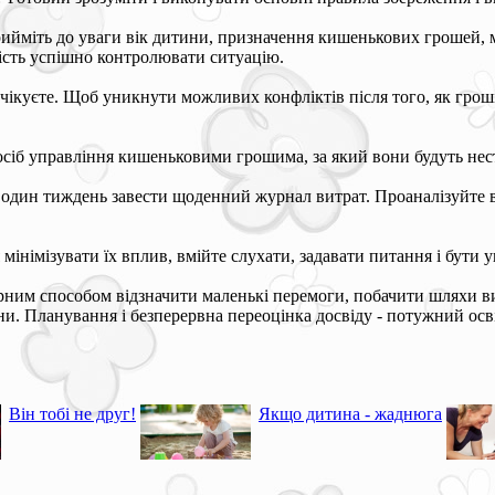
ийміть до уваги вік дитини, призначення кишенькових грошей, м
тність успішно контролювати ситуацію.
чікуєте. Щоб уникнути можливих конфліктів після того, як гроші 
осіб управління кишеньковими грошима, за який вони будуть нест
 один тиждень завести щоденний журнал витрат. Проаналізуйте в
мінімізувати їх вплив, вмійте слухати, задавати питання і бути 
арним способом відзначити маленькі перемоги, побачити шляхи 
. Планування і безперервна переоцінка досвіду - потужний освіт
Він тобі не друг!
Якщо дитина - жаднюга