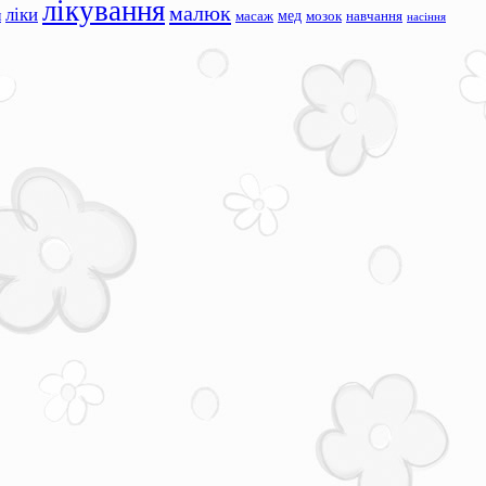
лікування
малюк
ліки
я
мед
масаж
мозок
навчання
насіння