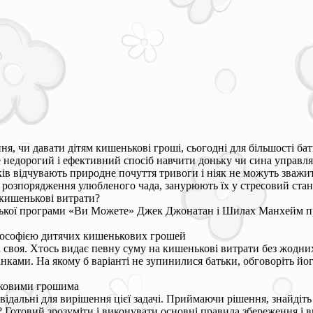
ня, чи давати дітям кишенькові гроші, сьогодні для більшості б
е недорогий і ефективний спосіб навчити доньку чи сина управля
ів відчувають природне почуття тривоги і ніяк не можуть зважити
 розпорядження улюбленого чада, занурюють їх у стресовий стан
 кишенькові витрати?
кої програми «Ви Можете» Джек Джонатан і Шилах Манхейм про
.
ілософією дитячих кишенькових грошей
а своя. Хтось видає певну суму на кишенькові витрати без жодних
ми. На якому б варіанті не зупинилися батьки, обговоріть його з
ньковими грошима
овідальні для вирішення цієї задачі. Приймаючи рішення, знайдіть 
 Готовий зрозуміти і виконувати основні правила збереження і 