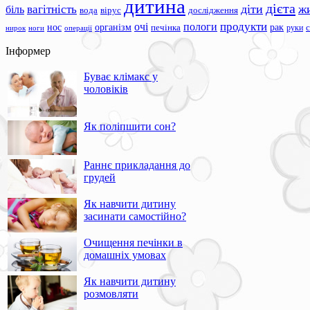
дитина
дієта
вагітність
діти
ж
біль
вода
вірус
дослідження
продукти
очі
пологи
нос
організм
рак
печінка
руки
ноги
операції
нирок
Інформер
Буває клімакс у
чоловіків
Як поліпшити сон?
Раннє прикладання до
грудей
Як навчити дитину
засинати самостійно?
Очищення печінки в
домашніх умовах
Як навчити дитину
розмовляти