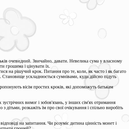
атьків очевидний. Звичайно, давати. Невелика сума у власному
ти грошима і цінувати їх.
ся на рішучий крок. Питання про те, коли, як часто і як багато
. Становище ускладнюється сумнівами, куди дійсно підуть
понують вісім простих кроків, які допоможуть батькам
 зустрічних вимог і зобов'язань, у інших сім'ях отримання
 дітьми, розкажіть їм про свої очікування і спільно виробіть
відповіді на запитання. Чи розуміє дитина цінність монет і
витрати грошей?