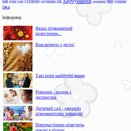
харчування
чай
суглоби
сік
рак
сон
руки
схуднення
іграшки
хропіння
їжа
Інформер
Якщо підвищений
холестерин...
Виключити з дієти!
Такі різні майбутні мами
Ревнощі - родом з
дитинства
Дитячий сад - джерело
різноманітних інфекцій
Наночастинки атакують
ракові клітини