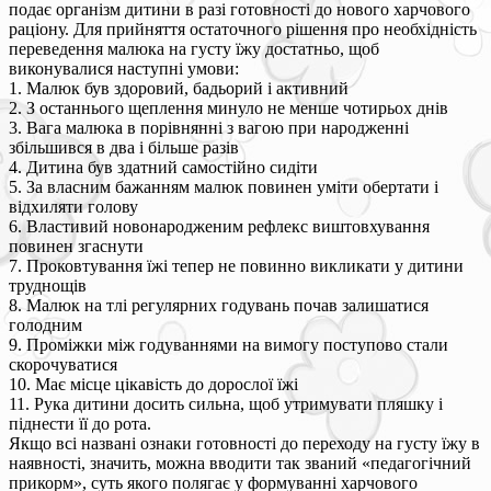
подає організм дитини в разі готовності до нового харчового
раціону. Для прийняття остаточного рішення про необхідність
переведення малюка на густу їжу достатньо, щоб
виконувалися наступні умови:
1. Малюк був здоровий, бадьорий і активний
2. З останнього щеплення минуло не менше чотирьох днів
3. Вага малюка в порівнянні з вагою при народженні
збільшився в два і більше разів
4. Дитина був здатний самостійно сидіти
5. За власним бажанням малюк повинен уміти обертати і
відхиляти голову
6. Властивий новонародженим рефлекс виштовхування
повинен згаснути
7. Проковтування їжі тепер не повинно викликати у дитини
труднощів
8. Малюк на тлі регулярних годувань почав залишатися
голодним
9. Проміжки між годуваннями на вимогу поступово стали
скорочуватися
10. Має місце цікавість до дорослої їжі
11. Рука дитини досить сильна, щоб утримувати пляшку і
піднести її до рота.
Якщо всі названі ознаки готовності до переходу на густу їжу в
наявності, значить, можна вводити так званий «педагогічний
прикорм», суть якого полягає у формуванні харчового