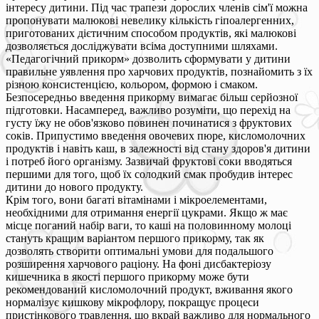
інтересу дитини. Під час трапези дорослих членів сім'ї можна
пропонувати малюкові невелику кількість гіпоалергенних,
приготованих дієтичним способом продуктів, які малюкові
дозволяється досліджувати всіма доступними шляхами.
«Педагогічний прикорм» дозволить сформувати у дитини
правильне уявлення про харчових продуктів, познайомить з їх
різною консистенцією, кольором, формою і смаком.
Безпосередньо введення прикорму вимагає більш серйозної
підготовки. Насамперед, важливо розуміти, що перехід на
густу їжу не обов'язково повинен починатися з фруктових
соків. Припустимо введення овочевих пюре, кисломолочних
продуктів і навіть каш, в залежності від стану здоров'я дитини
і потреб його організму. Зазвичай фруктові соки вводяться
першими для того, щоб їх солодкий смак пробудив інтерес
дитини до нового продукту.
Крім того, вони багаті вітамінами і мікроелементами,
необхідними для отримання енергії цукрами. Якщо ж має
місце поганий набір ваги, то каші на половинному молоці
стануть кращим варіантом першого прикорму, так як
дозволять створити оптимальні умови для подальшого
розширення харчового раціону. На фоні дисбактеріозу
кишечника в якості першого прикорму може бути
рекомендований кисломолочний продукт, вживання якого
нормалізує кишкову мікрофлору, покращує процеси
пристінкового травлення, що вкрай важливо для нормального