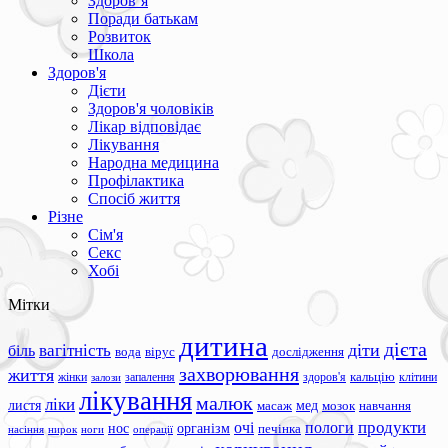
Здоров’я
Поради батькам
Розвиток
Школа
Здоров'я
Дієти
Здоров'я чоловіків
Лікар відповідає
Лікування
Народна медицина
Профілактика
Спосіб життя
Різне
Сім'я
Секс
Хобі
Мітки
дитина
дієта
вагітність
діти
біль
вода
вірус
дослідження
захворювання
життя
жінки
запалення
здоров'я
кальцію
клітини
залози
лікування
малюк
ліки
листя
мед
масаж
мозок
навчання
продукти
очі
пологи
нос
організм
печінка
ноги
операції
насіння
нирок