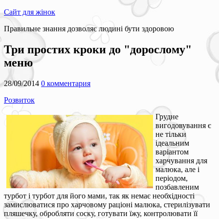
Сайт для жінок
Правильне знання дозволяє людині бути здоровою
Три простих кроки до "дорослому"
меню
28/09/2014
0 комментария
Розвиток
Грудне
вигодовування є
не тільки
ідеальним
варіантом
харчування для
малюка, але і
періодом,
позбавленим
турбот і турбот для його мами, так як немає необхідності
замислюватися про харчовому раціоні малюка, стерилізувати
пляшечку, обробляти соску, готувати їжу, контролювати її