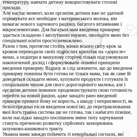
температуру, навчати дитину використовувати столові
прилади.
Але настає момент, коли організм дитини вже не здатний
отримувати все необхідне з материнського молока, він
вимагає нового харчового раціону, багатого вітамінами і
мікроелементами. Для багатьох мам введення прикорму
здається складною і заплутаною наукою, оволодіти якою без
спеціальної освіти просто неможливо.
Разом з тим, протягом століть жінки всього світу крок за
кроком переводили своїх підрослих крихіток на «доросле»
меню, а педіатри в минулому сторіччі тільки підсумовували
накопичений досвід і сформулювали основні принципи
введення прикорму. Відразу ж слід зазначити, що до введення
прикорму повинна бути готова не тільки мама, так як саме їй
доведеться складати меню, купувати продукти і готувати їх
спеціальним чином для свого дорогоцінного малюка, але і
організм дитини повинен продемонструвати свою готовність
перейти на новий раціон, адже занадто рано введений
прикорм принесе йому не користь, а шкоду і неприємності, як
безпосередньо після введення нової їжі, до перетравлювання
якої його травна система ще не готова, так і набагато пізніше,
коли наслідки занадто поспішним зміни типу харчування
стануть причиною розвитку серйозних захворювань
шлунково-кишкового тракту.
Уважна мама завжди побачить ті невербальні сигнали, які