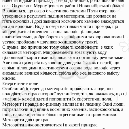
навести відомий приклад - озеро Данилово, розташоване біля
села Окунево в Муромцевском районі Новосибірської області.
Вважається, що озеро є частиною системи П'яти озер, що
утворився в результаті падіння метеорита, що розпався на
п'ять осколків, і досі залишки космічного каменю знаходяться
на дні водойми. Вода в озері настільки чиста і прозора, що
місцеві жителі впевнені - вона володіє цілющими
властивостями, добре бореться з шкірними захворюваннями і
усуває проблеми у шлунково-кишковому тракті.
Є думка, що причиною тому саме ті компоненти, з яких
складався метеорит. Мікроелементи збагачують воду
цілющими і корисними для людського організму речовинами.
Але поки ця версія науково не доведена. Також є версії, що
своїми цілющими властивостями озерна вода володіє через
аномально великої кількості срібла або з-за високого вмісту
кисню.
Енергетичне поле
Особливий інтерес до метеоритів проявляють люди, що
володіють екстрасенсорної чутливістю, так як вважають, що ці
«магічні» камені здатні поповнити їх енергетичні поля.
Метеорит і правда по-різному впливає на людину. Одні люди,
потрапляючи під вплив космічних каменів, заспокоюються, а
інші, навпаки, стають більш агресивними та тривожними.
Метеорити для прикрас
Метеорити використовуються і в якості прикрас,