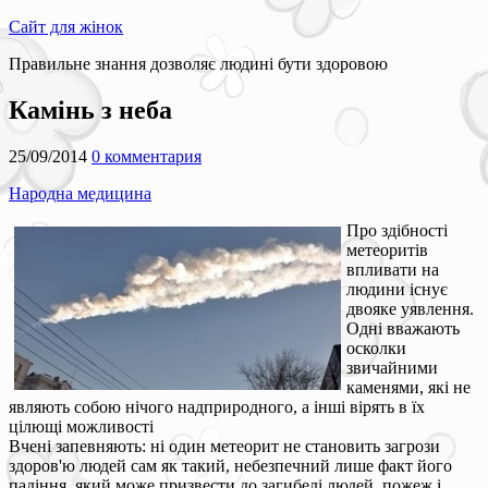
Сайт для жінок
Правильне знання дозволяє людині бути здоровою
Камінь з неба
25/09/2014
0 комментария
Народна медицина
Про здібності
метеоритів
впливати на
людини існує
двояке уявлення.
Одні вважають
осколки
звичайними
каменями, які не
являють собою нічого надприродного, а інші вірять в їх
цілющі можливості
Вчені запевняють: ні один метеорит не становить загрози
здоров'ю людей сам як такий, небезпечний лише факт його
падіння, який може призвести до загибелі людей, пожеж і