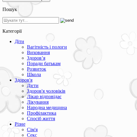
Пошук
Категорії
Діти
Вагітність і пологи
Виховання
Здоров’я
Поради батькам
Розвиток
Школа
Здоров'я
Дієти
Здоров'я чоловіків
Лікар відповідає
Лікування
Народна медицина
Профілактика
Спосіб життя
Різне
Сім'я
Секс