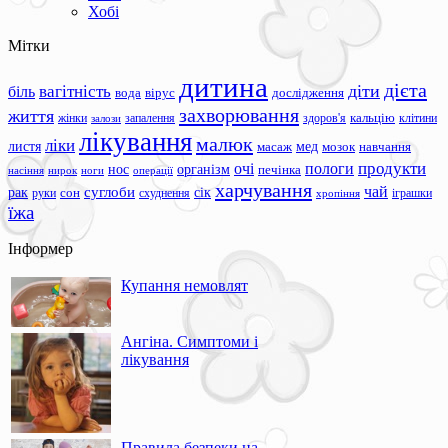
Хобі
Мітки
дитина
дієта
вагітність
діти
біль
вода
вірус
дослідження
захворювання
життя
жінки
запалення
здоров'я
кальцію
клітини
залози
лікування
малюк
ліки
листя
мед
масаж
мозок
навчання
продукти
очі
пологи
нос
організм
печінка
ноги
операції
насіння
нирок
харчування
чай
суглоби
сік
рак
сон
руки
схуднення
іграшки
хропіння
їжа
Інформер
Купання немовлят
Ангіна. Симптоми і
лікування
Правила безпеки на