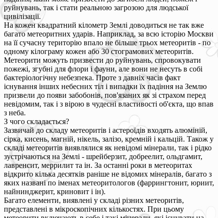
руйнувань, так і стати реальною загрозою для людської
цивілізації.
На кожен квадратний кілометр Землі доводиться не так вже
багато метеоритних ударів. Наприклад, за всю історію Москви
на її сучасну територію впало не більше трьох метеоритів - по
одному кілограму кожен або 30 стограмових метеоритів.
Метеорити можуть призвести до руйнувань, спровокувати
пожежі, згубні для флори і фауни, але вони не несуть в собі
бактеріологічну небезпека. Проте з давніх часів факт
існування інших небесних тіл і випадки їх падіння на Землю
призвели до появи забобонів, пов'язаних як зі страхом перед
невідомим, так і з вірою в чудесні властивості об'єкта, що впав
з неба.
З чого складається?
Зазвичай до складу метеоритів і астероїдів входять алюміній,
сірка, кисень, магній, нікель, залізо, кремній і кальцій. Також у
складі метеоритів виявлялися як невідомі мінерали, так і рідко
зустрічаються на Землі - шрейберзит, добреелит, ольдгамит,
лавренсит, меррилит та ін. За останні роки в метеоритах
відкрито кілька десятків раніше не відомих мінералів, багато з
яких названі по іменах метеоритологов (фаррингтонит, юриит,
найнинджерит, криновит і ін).
Багато елементи, виявлені у складі різних метеоритів,
представлені в мікроскопічних кількостях. При цьому
метеорити включають в себе і такі мінерали, які існувати на