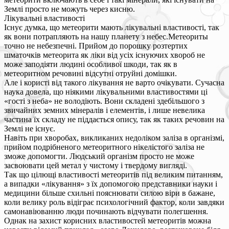
Землі просто не можуть через кисню.
Лікувальні властивості
Існує думка, що метеорити мають лікувальні властивості, так
як вони потрапляють на нашу планету з небес.Метеориты
точно не небезпечні. Прийом до порошку розтертих
шматочків метеорита як ліки від усіх існуючих хвороб не
може заподіяти людині особливої шкоди, так як в
метеоритном речовині відсутні отруйні домішки.
Але і користі від такого лікування не варто очікувати. Сучасна
наука довела, що ніякими лікувальними властивостями ці
«гості з неба» не володіють. Вони складені здебільшого з
звичайних земних мінералів і елементів, і лише невелика
частина їх складу не піддається опису, так як таких речовин на
Землі не існує.
Навіть при хворобах, викликаних недоліком заліза в організмі,
прийом подрібненого метеоритного нікелістого заліза не
зможе допомогти. Людський організм просто не може
засвоювати цей метал у чистому і твердому вигляді.
Так що цілющі властивості метеоритів під великим питанням,
а випадки «лікування» з їх допомогою представники науки і
медицини більше схильні пояснювати силою віри в бажане,
коли велику роль відіграє психологічний фактор, коли завдяки
самонавіюванню люди починають відчувати полегшення.
Однак на захист корисних властивостей метеоритів можна