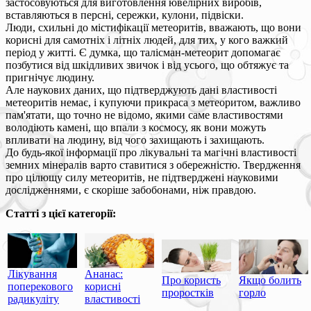
застосовуються для виготовлення ювелірних виробів,
вставляються в персні, сережки, кулони, підвіски.
Люди, схильні до містифікації метеоритів, вважають, що вони
корисні для самотніх і літніх людей, для тих, у кого важкий
період у житті. Є думка, що талісман-метеорит допомагає
позбутися від шкідливих звичок і від усього, що обтяжує та
пригнічує людину.
Але наукових даних, що підтверджують дані властивості
метеоритів немає, і купуючи прикраса з метеоритом, важливо
пам'ятати, що точно не відомо, якими саме властивостями
володіють камені, що впали з космосу, як вони можуть
впливати на людину, від чого захищають і захищають.
До будь-якої інформації про лікувальні та магічні властивості
земних мінералів варто ставитися з обережністю. Твердження
про цілющу силу метеоритів, не підтверджені науковими
дослідженнями, є скоріше забобонами, ніж правдою.
Статті з цієї категорії:
Лікування
Ананас:
Про користь
Якщо болить
поперекового
корисні
проростків
горло
радикуліту
властивості