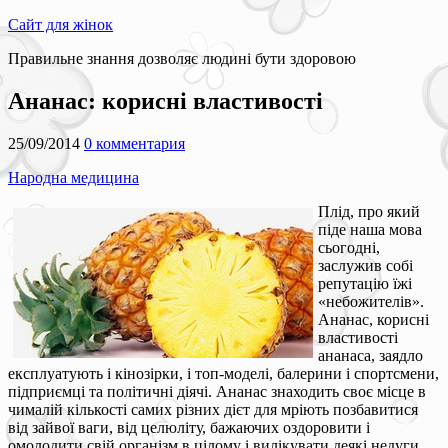
Сайт для жінок
Правильне знання дозволяє людині бути здоровою
Ананас: корисні властивості
25/09/2014
0 комментария
Народна медицина
Плід, про який
піде наша мова
сьогодні,
заслужив собі
репутацію їжі
«небожителів».
Ананас, корисні
властивості
ананаса, заядло
експлуатують і кінозірки, і топ-моделі, балерини і спортсмени,
підприємці та політичні діячі. Ананас знаходить своє місце в
чималій кількості самих різних дієт для мріють позбавитися
від зайвої ваги, від целюліту, бажаючих оздоровити і
омолодити свій організм в цілому і вилікувати деякі недуги.