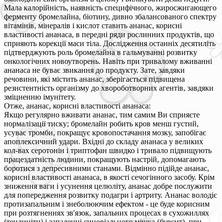
Мала калорійність, наявність специфічного, жиросжигающего
ферменту бромелайна, біотину, дивно збалансованого спектру
вітамінів, мінералів і кислот ставить ананас, корисні
властивості ананаса, в передні ряди рослинних продуктів, що
сприяють корекції маси тіла. Дослідження останніх десятиліть
підтверджують роль бромелайна в гальмуванні розвитку
онкологічних новоутворень. Навіть при тривалому вживанні
ананаса не буває звикання до продукту. Зате, завдяки
речовини, які містить ананас, зберігається підвищена
резистентність організму до хвороботворних агентів, завдяки
зміцненню імунітету.
Отже, ананас, корисні властивості ананаса:
Якщо регулярно вживати ананас, тим самим Ви сприяєте
нормалізації тиску; бромелайн робить кров менш густий,
усуває тромби, покращує кровопостачання мозку, запобігає
апоплексичний удари. Вхідні до складу ананаса у великих
кол-вах серотонін і триптофан швидко і тривало підвищують
працездатність людини, покращують настрій, допомагають
боротися з депресивними станами. Відмінно підійде ананас,
корисні властивості ананаса, в якості сечогінного засобу. Крім
зниження ваги і усунення целюліту, ананас добре послужити
для попередження розвитку подагри і артриту. Ананас володіє
протизапальним і знеболюючим ефектом - це буде корисним
при розтягненнях зв'язок, запальних процесах в сухожиллях
(тендиніти) і запаленні синовіального мішка (бурсит), при