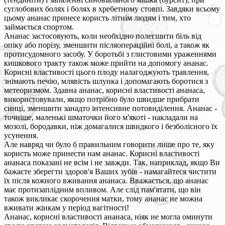
суглобових болях і болях в хребетному стовпі. Завдяки всьому
цьому ананас принесе користь літнім людям і тим, хто
займається спортом.
Ананас застосовують, коли необхідно полегшити біль від
опіку або порізу, зменшити післяопераційні болі, а також як
протисудомного засобу. У боротьбі з глистовими ураженнями
кишкового тракту також може прийти на допомогу ананас.
Корисні властивості цього плоду налагоджують травлення,
знімають печію, млявість шлунка і допомагають боротися з
метеоризмом. Здавна ананас, корисні властивості ананаса,
використовували, якщо потрібно було швидше прибрати
синці, зменшити занадто інтенсивне потовиділення. Ананас -
точніше, маленькі шматочки його м'якоті - накладали на
мозолі, бородавки, ніж домагалися швидкого і безболісного їх
усунення.
Але навряд чи було б правильним говорити лише про те, яку
користь може принести нам ананас. Корисні властивості
ананаса показані не всім і не завжди. Так, наприклад, якщо Ви
бажаєте зберегти здоров'я Ваших зубів - намагайтеся чистити
їх після кожного вживання ананаса. Вважається, що ананас
має протизаплідним впливом. Але слід пам'ятати, що він
також викликає скорочення матки, тому ананас не можна
вживати жінкам у період вагітності!
Ананас, корисні властивості ананаса, ніяк не могла оминути