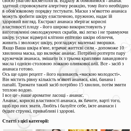
своєю увагою косметологія. Відразу ж обмовимося - ананас
здатний спровокувати алергічну реакцію, тому його необхідно
в обов'язковому порядку тестувати. Маски з м'якоттю ананаса
можуть зробити шкіру еластичною, пружною, надає їй
здоровий вигляд. Екстракт ананаса зберігає корисні
властивості плоду - його широко використовують у
виготовленні омолоджуючих скрабів, які легко і не травмуючи
шкіру, усуває відмерлі клітини епітелію шкіри обличчя,
живить і зволожує шкіру, розгладжує маленькі зморшки.
Якщо Ваша шкіра в'яне, втрачає життєві сили - допоможе 10
хвилинна маска, що включає ананас. Потрібно розтерти пару
кружечків ананаса, змішати їх з трьома краплями лавандового
масла і однією столовою ложкою оливкової олії. Все - засіб з
ананаса готово.
Ось ще один рецепт - його називають «маскою молодості».
Він містить рівну кількість м'якоті ананаса, ківі, банана і
папайї. Тримати такий засіб потрібно 15 хвилин, потім змити
теплою водою.
І все це - наше ароматне ласощі - ананас.
Ананас, корисні властивості ананаса, як бачите, варті того,
щоб про них знати. Любіть і балуйте себе, їжте ананаси і
будьте стрункі, привабливі і здорові.
Статті з цієї категорії: