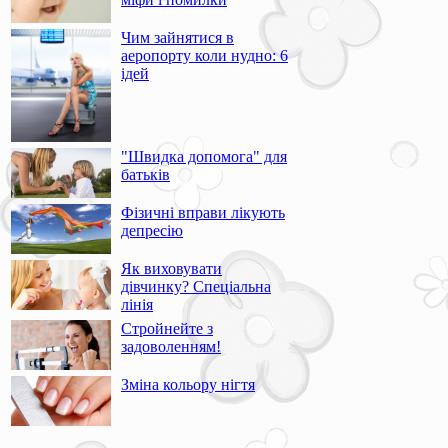
Чим зайнятися в
аеропорту коли нудно: 6
ідей
"Швидка допомога" для
батьків
Фізичні вправи лікують
депресію
Як виховувати
дівчинку? Спеціальна
лінія
Стройнейте з
задоволенням!
Зміна кольору нігтя