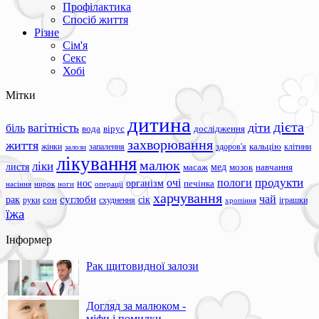
Профілактика
Спосіб життя
Різне
Сім'я
Секс
Хобі
Мітки
дитина
дієта
вагітність
діти
біль
вода
вірус
дослідження
захворювання
життя
жінки
запалення
здоров'я
кальцію
клітини
залози
лікування
малюк
ліки
листя
мед
масаж
мозок
навчання
продукти
очі
пологи
нос
організм
печінка
ноги
операції
насіння
нирок
харчування
чай
суглоби
сік
рак
сон
руки
схуднення
іграшки
хропіння
їжа
Інформер
Рак щитовидної залози
Догляд за малюком -
міфи і помилки