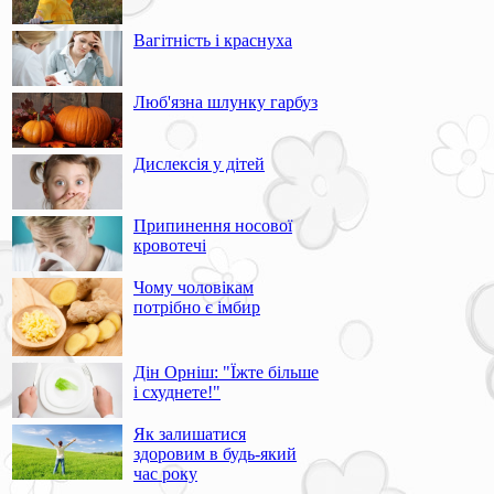
Вагітність і краснуха
Люб'язна шлунку гарбуз
Дислексія у дітей
Припинення носової
кровотечі
Чому чоловікам
потрібно є імбир
Дін Орніш: "Їжте більше
і схуднете!"
Як залишатися
здоровим в будь-який
час року