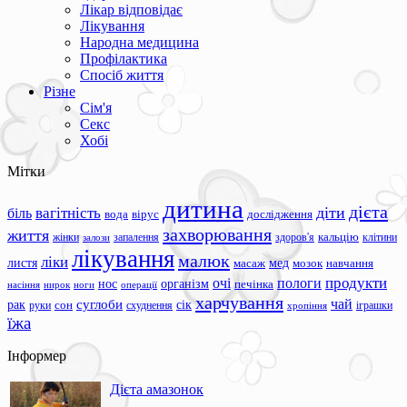
Лікар відповідає
Лікування
Народна медицина
Профілактика
Спосіб життя
Різне
Сім'я
Секс
Хобі
Мітки
дитина
дієта
вагітність
діти
біль
вода
вірус
дослідження
захворювання
життя
жінки
запалення
здоров'я
кальцію
клітини
залози
лікування
малюк
ліки
листя
мед
масаж
мозок
навчання
продукти
очі
пологи
нос
організм
печінка
ноги
операції
насіння
нирок
харчування
чай
суглоби
сік
рак
сон
руки
схуднення
іграшки
хропіння
їжа
Інформер
Дієта амазонок