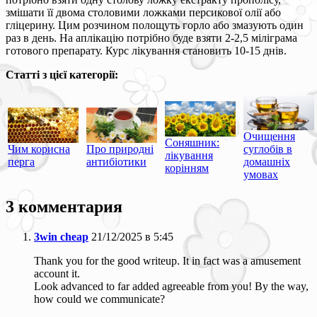
змішати її двома столовими ложками персикової олії або
гліцерину. Цим розчином полощуть горло або змазують один
раз в день. На аплікацію потрібно буде взяти 2-2,5 міліграма
готового препарату. Курс лікування становить 10-15 днів.
Статті з цієї категорії:
Очищення
Соняшник:
Чим корисна
Про природні
суглобів в
лікування
перга
антибіотики
домашніх
корінням
умовах
3 комментария
3win cheap
21/12/2025 в 5:45
Thank you for the good writeup. It in fact was a amusement
account it.
Look advanced to far added agreeable from you! By the way,
how could we communicate?