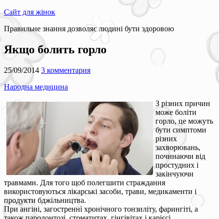
Сайт для жінок
Правильне знання дозволяє людині бути здоровою
Якщо болить горло
25/09/2014
3 комментария
Народна медицина
З різних причин
може боліти
горло, це можуть
бути симптоми
різних
захворювань,
починаючи від
простудних і
закінчуючи
травмами. Для того щоб полегшити страждання
використовуються лікарські засоби, трави, медикаменти і
продукти бджільництва.
При ангіні, загостренні хронічного тонзиліту, фарингіті, а
також пародонтозі, стоматитах, гінгівітах і карієсі