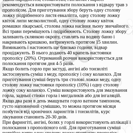
рекомендується використовувати полоскання з відвару трав з
прополісом. Для приготування збору беруть одну столову
ложку подрібненого листя евкаліпта, одну столову ложку
квіток липи мелколистной, одну столову ложку квіток
ромашки лікарської, столова ложка насіння льону звичайного.
Всі трави перемішують і подрібнюють. Столову ложку збору
заливають склянкою окропу, ставлять на водяну баню і
накривають кришкою, витримують протягом 15 хвилин.
Вимикають і настоюють ще близько години, відвар
проціджують. В нього додають 40 крапель настоянки
прополісу (20%). Отриманий розчин використовується для
полоскання протягом дня 4-5 разів.
Якщо болить горло при застуді, ангіні або тонзиліті
застосовують суміш з меду, прополісу і соку коланхоэ. Для
приготування суміші беруть три столові ложки меду, одну
столову ложку настоянки прополісу (10%) і одну столову
ложку соку коланхоэ. Суміш використовують для змазування
горла, задньої стінки горла і мигдаликів або для інгаляцій.
Якщо два рази в день змащувати горло ватним тампоном,
густо наповнений сумішшю, то можна протягом місяця
позбутися від хронічних ларингітів і тонзилітів, курс
лікування становить 20-30 днів.
При фарингіті, ангіні, болях у горлі використовують аплікації і
полоскання з прополісного олії. Для приготування суміші
потрібно взяти одну столову ложку екстракту прополісу,