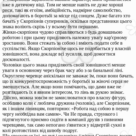
вже в дитячому віці. Тим не менше навіть не дуже хороші
риси, такі як егоїзм, амбіційність, надмірне самолюбство,
допомагають в боротьбі за місце під сонцем. Дуже багато хто
бачать у Скорпіонів суперників, оскільки представники цього
знака воліють скрізь і у всьому бути першими.
Жінки-скорпіони чудово справляються з будь домашньою
роботою і при цьому приділяють належну увагу кар'єрному
зростанню. Вони стежать за собою і вміють подати себе в
суспільстві. Якщо Скорпіоніхе щось не подобається у власній
зовнішності, вона докладе всі зусилля, щоб домогтися
досконалості.
Чоловіки цього знака приділяють своїй зовнішності менше
уваги в основному через брак часу або з-за банальної ліні.
Округлене черевце аніскільки не заважає їм, поки вони бачать,
що їх конкурентоспроможність у боротьбі за жіночі серця не
зменшується. Але якщо вони помічають, що дами вже не
розглядають їх я явним інтересом, то лінь як рукою знімає.
Дійсно, можна зовсім не замислюватися про власну фігуру,
особливо коли є любляча дружина (чоловік), але Скорпіонам,
як і іншим лінивцям, повторюю: «Робота над собою в першу
чергу необхідна вам самим». Чи Не правда, стрункого і
підтягнутого приємно сидіти в компанії друзів з пивними
черевцями, так само непогано з'явитися у відвертій сукні в
колі розтовстілих від шлюбу подруг.
Що стосується їжі, то тут і чоловіки, і жінки-Скорпіони досить