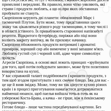
примхливі і вередливі. Як правило, вони чітко уявляють, які
страви і продукти люблять, а що ні при яких обставинах
пробувати не стануть.
Скорпіоном керують дві планети: обпалюючий Марс і
таємничий Плутон. Бути може, тому представники цього
знаку так цікавляться різного роду таємницями, в тому числі і
в області їстівного. Їх приваблюють старовинні напівзабуті
рецепти. Відкритого бутерброду, пиріжки або піці вони
воліють закриту випічку, як би приховує начинку.
Скорпіони обожнюють продукти витримані і ароматні:
приміром, хороший сир або вимочене у вині запашне м'ясо.
Люблять густий суп і чорний хліб, адже чорне символізує
зрілість.
Агресія Скорпіона, в основі якої лежить принцип «зруйнувати
для того, щоб потім побудувати заново», може бути позитивно
використана на кухні.
У вас справжній талант подрібнювати і кришити продукти, з
тим щоб згодом приготувати з них смачне блюдо. Їжа для вас -
це ще й вияв іміджу. Може, тому ви так цінуєте кухню різних
країн і в процесі приготування намагаєтеся дотримуватися
найменші нюанси, щоб паелья вийшла точь-в-точь як на
узбережжі Коста-Брава, а качка - не гірше, ніж в пекінському
ресторанчику.
Готове блюдо - лише частина передбачуваної картини. Без