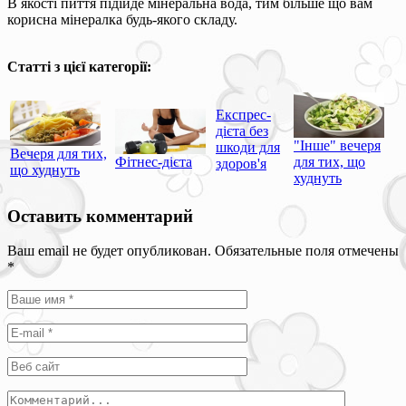
В якості пиття підійде мінеральна вода, тим більше що вам
корисна мінералка будь-якого складу.
Статті з цієї категорії:
Експрес-
дієта без
"Інше" вечеря
шкоди для
Вечеря для тих,
Фітнес-дієта
для тих, що
здоров'я
що худнуть
худнуть
Оставить комментарий
Ваш email не будет опубликован. Обязательные поля отмечены
*