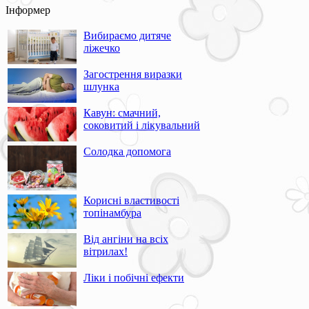
Інформер
Вибираємо дитяче
ліжечко
Загострення виразки
шлунка
Кавун: смачний,
соковитий і лікувальний
Солодка допомога
Корисні властивості
топінамбура
Від ангіни на всіх
вітрилах!
Ліки і побічні ефекти