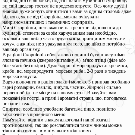
відповідної сервіровки, подачі і навіть музичного супроводу
ви свій шедевр гостям не продемонструєте. Ось чому друзі і
знайомі дуже хочуть опинитися з вами за одним столом6 адже
від кого, як не від Скорпіона, можна очікувати
найрізноманітніших і таємничих сюрпризів.
Милі Скорпіони, незважаючи на трепетне відношення до
кулінарії, стежити за своїм харчуванням вам необхідно,
оскільки ваш вибір часто будується за принципом «хочу-не
хочу», а аж ніяк не з урахуванням того, що дійсно потрібно
вашому організму.
В раціоні Скорпіонів обов'язково повинні бути присутніми
яловича печінка (джерело вітаміну А), м'ясо птиці (філе або
біле м'ясо без шкіри). Дуже корисні морепродукти: креветки,
краби, всі морепродукти, морська риба і 2-3 рази в тиждень
морська капуста.
Варто включити в раціон злаки і молоко. З приправ особливо
гарні розмарин, базилік, цибуля, часник. Жирної і сильно
перченной їжі не місце на вашому столі. Врахуйте, вам
показані не гострі, а пряні і ароматні страви, що, погодьтеся,
не одне і теж.
Спиртне, особливо улюблене багатьма пиво, повністю
виключити з щоденного меню.
Пам'ятайте, водним знакам алкогольні напої взагалі
протипоказані, так що розслаблятися таким чином можна
тільки по святах і в мінімальних кількостях.