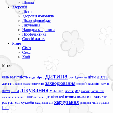
Школа
Здоров'я
Дієти
Здоров'я чоловіків
Лікар відповідає
Лікування
Народна медицина
Профілактика
Спосіб життя
Різне
Сім'я
Секс
Хобі
Мітки
дитина
дієта
вагітність
діти
біль
вода
вірус
дослідження
захворювання
життя
жінки
запалення
здоров'я
кальцію
клітини
залози
лікування
малюк
ліки
листя
мед
масаж
мозок
навчання
продукти
очі
пологи
нос
організм
печінка
ноги
операції
насіння
нирок
харчування
чай
суглоби
сік
рак
сон
руки
схуднення
іграшки
хропіння
їжа