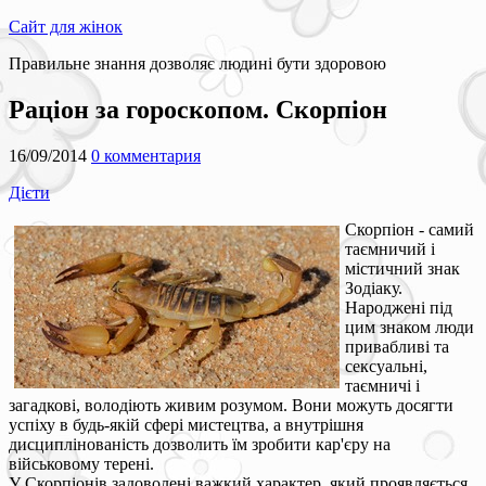
Сайт для жінок
Правильне знання дозволяє людині бути здоровою
Раціон за гороскопом. Скорпіон
16/09/2014
0 комментария
Дієти
Скорпіон - самий
таємничий і
містичний знак
Зодіаку.
Народжені під
цим знаком люди
привабливі та
сексуальні,
таємничі і
загадкові, володіють живим розумом. Вони можуть досягти
успіху в будь-якій сфері мистецтва, а внутрішня
дисциплінованість дозволить їм зробити кар'єру на
військовому терені.
У Скорпіонів задоволені важкий характер, який проявляється