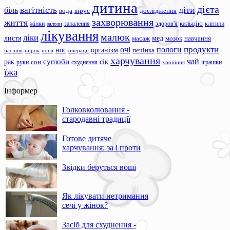
дитина
дієта
вагітність
діти
біль
вода
вірус
дослідження
захворювання
життя
жінки
запалення
здоров'я
кальцію
клітини
залози
лікування
малюк
ліки
листя
мед
масаж
мозок
навчання
продукти
очі
пологи
нос
організм
печінка
ноги
операції
насіння
нирок
харчування
чай
суглоби
сік
рак
сон
руки
схуднення
іграшки
хропіння
їжа
Інформер
Голковколювання -
стародавні традиції
Готове дитяче
харчування: за і проти
Звідки беруться воші
Як лікувати нетримання
сечі у жінок?
Засіб для схуднення -