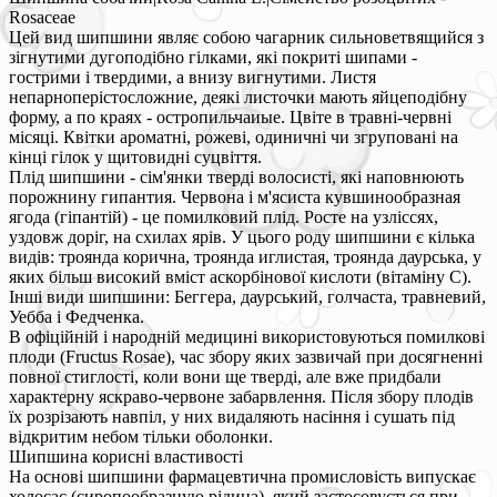
Rosaceae
Цей вид шипшини являє собою чагарник сильноветвящийся з
зігнутими дугоподібно гілками, які покриті шипами -
гострими і твердими, а внизу вигнутими. Листя
непарноперістосложние, деякі листочки мають яйцеподібну
форму, а по краях - остропильчаиые. Цвіте в травні-червні
місяці. Квітки ароматні, рожеві, одиничні чи згруповані на
кінці гілок у щитовидні суцвіття.
Плід шипшини - сім'янки тверді волосисті, які наповнюють
порожнину гипантия. Червона і м'ясиста кувшинообразная
ягода (гіпантій) - це помилковий плід. Росте на узліссях,
уздовж доріг, на схилах ярів. У цього роду шипшини є кілька
видів: троянда корична, троянда иглистая, троянда даурська, у
яких більш високий вміст аскорбінової кислоти (вітаміну С).
Інші види шипшини: Беггера, даурський, голчаста, травневий,
Уебба і Федченка.
В офіційній і народній медицині використовуються помилкові
плоди (Fructus Rosae), час збору яких зазвичай при досягненні
повної стиглості, коли вони ще тверді, але вже придбали
характерну яскраво-червоне забарвлення. Після збору плодів
їх розрізають навпіл, у них видаляють насіння і сушать під
відкритим небом тільки оболонки.
Шипшина корисні властивості
На основі шипшини фармацевтична промисловість випускає
холосас (сиропообразную рідина), який застосовується при