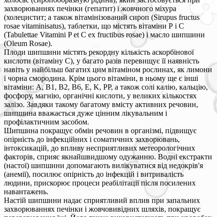
захворюваннях печінки (гепатит) і жовчного міхура
(холецистит; а також вітамінізований сироп (Sirupus fructus
rosae vitaminisatus), таблетки, що містять вітаміни Р і С
(Tabulettae Vitamini P et C ex fructibus rosae) і масло шипшини
(Oleum Rosae).
Плоди шипшини містять рекордну кількість аскорбінової
кислоти (вітаміну С), у багато разів перевищує її наявність
навіть у найбільш багатих цим вітаміном рослинах, як лимони
і чорна смородина. Крім цього вітаміни, в ньому ще є інші
вітаміни: A, B1, B2, B6, E, K, PP, а також солі калію, кальцію,
фосфору, магнію, органічні кислоти, у великих кількостях
залізо. Завдяки такому багатому вмісту активних речовин,
шипшина вважається дуже цінним лікувальним і
профілактичним засобом.
Шипшина покращує обмін речовин в організмі, підвищує
опірність до інфекційних і соматичних захворювань,
інтоксикацій, до впливу несприятливих метеорологічних
факторів, сприяє якнайшвидшому одужанню. Водні екстракти
(настої) шипшини допомагають вилікуватися від недокрів'я
(анемії), посилює опірність до інфекцій і витривалість
людини, прискорює процеси реабілітації після посилених
навантажень.
Настій шипшини надає сприятливий вплив при запальних
захворюваннях печінки і жовчовивідних шляхів, покращує