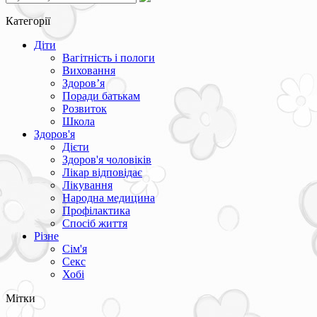
Категорії
Діти
Вагітність і пологи
Виховання
Здоров’я
Поради батькам
Розвиток
Школа
Здоров'я
Дієти
Здоров'я чоловіків
Лікар відповідає
Лікування
Народна медицина
Профілактика
Спосіб життя
Різне
Сім'я
Секс
Хобі
Мітки