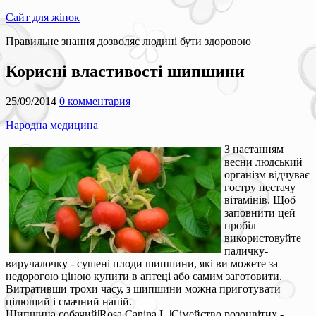
Сайт для жінок
Правильне знання дозволяє людині бути здоровою
Корисні властивості шипшини
25/09/2014
0 комментария
Народна медицина
З настанням
весни людський
організм відчуває
гостру нестачу
вітамінів. Щоб
заповнити цей
пробіл
використовуйте
паличку-
виручалочку - сушені плоди шипшини, які ви можете за
недорогою ціною купити в аптеці або самим заготовити.
Витративши трохи часу, з шипшини можна приготувати
цілющий і смачний напій.
Шипшина собачий|Rosa Canina L.|Сімейство розоцвітих -