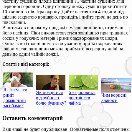
частину сушених плодів шипшини і 1 частина сушених ягід
червоної горобини. Одну столову ложку суміші прокип'ятити
10 хвилин в півлітра окропу. Дайте настоятися 4 години під
щільно закритою кришкою, процідіть і пийте тричі на день по
півсклянки.
В аптеках в широкому продажі є масло шипшини, отримане з
його насіння. Ліки використовується зовнішньо при тріщинах
сосків у годуючих матерів і різних захворюваннях шкіри.
Одночасно із зовнішнім застосуванням при захворюваннях
шкіри масло шипшини можна приймати всередину двічі на
день по одній чайній ложці.
Статті з цієї категорії:
Як лікувати
Як позбутися
6 «здорових»
риніт
Чим корисні
від зубного
достоїнств
домашніми
ананаси
болю будинку?
лайма
засобами?
Оставить комментарий
Ваш email не будет опубликован. Обязательные поля отмечены