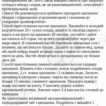
переварювання їжі. Його також використовують при хворобах
сечового міхура і нирок, як загальнозміцнюючий, сечогінний і
протизапальний засіб.
«Увага! Не рекомендується приймати препарати шипшини
хворим з підвищеним згортанням крові і схильним до
утворення тромбофлебітів»
Спосіб приготування настою шипшини. Промийте в холодній
воді ретельно 20 г сухих плодів, залийте їх півлітра окропу і
варіть в каструлі під кришкою 10 хвилин, укутайте і дайте
настоятися 4-6 годин, після чого профільтруйте через два
шари марлі. В отриманий настій перейшли мінеральні солі і
вітаміни, що містяться в плодах. Додайте за смаком мед, цукор
або який-небудь інший ягідний сироп і пийте по півсклянки
тричі на день. Настій зберігається в холодильнику не більше
двох діб.
Спосіб приготування смачного цілющого киселя з відвару
шипшини. Візьміть п'ять столових ложок подрібнених плодів
шипшини, 2 ст. ложки крохмалю і 3 склянки води. Засипте
шипшина в каструлю з водою і варіть на слабкому вогні не
більше 15 хвилин з моменту закипання. Процідіть відвар і
знову поставте на плиту. У киплячу рідину влийте
крохмальний розчин. Хвилин через 3-4 ваш кисіль готовий до
вживання.
Як приготувати вітамінний загальнозміцнюючий і
підбадьорливий чай з шипшини. Подрібніть і змішайте 1