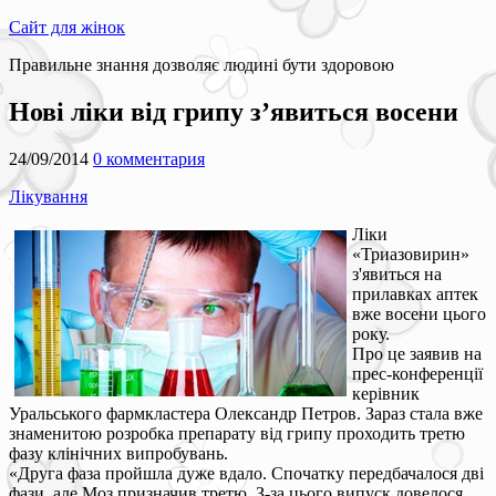
Сайт для жінок
Правильне знання дозволяє людині бути здоровою
Нові ліки від грипу з’явиться восени
24/09/2014
0 комментария
Лікування
Ліки
«Триазовирин»
з'явиться на
прилавках аптек
вже восени цього
року.
Про це заявив на
прес-конференції
керівник
Уральського фармкластера Олександр Петров. Зараз стала вже
знаменитою розробка препарату від грипу проходить третю
фазу клінічних випробувань.
«Друга фаза пройшла дуже вдало. Спочатку передбачалося дві
фази, але Моз призначив третю. З-за цього випуск довелося