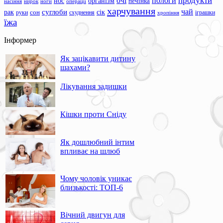
продукти
очі
пологи
нос
організм
печінка
ноги
операції
насіння
нирок
харчування
чай
суглоби
сік
рак
сон
руки
схуднення
іграшки
хропіння
їжа
Інформер
Як зацікавити дитину
шахами?
Лікування задишки
Кішки проти Сніду
Як дошлюбний інтим
впливає на шлюб
Чому чоловік уникає
близькості: ТОП-6
Вічний двигун для