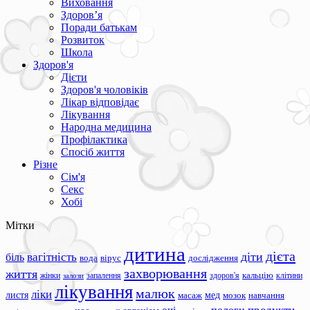
Виховання
Здоров’я
Поради батькам
Розвиток
Школа
Здоров'я
Дієти
Здоров'я чоловіків
Лікар відповідає
Лікування
Народна медицина
Профілактика
Спосіб життя
Різне
Сім'я
Секс
Хобі
Мітки
дитина
дієта
вагітність
діти
біль
вода
вірус
дослідження
захворювання
життя
жінки
запалення
здоров'я
кальцію
клітини
залози
лікування
малюк
ліки
листя
мед
масаж
мозок
навчання