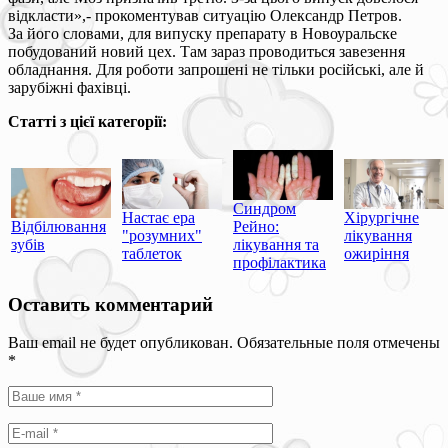
відкласти»,- прокоментував ситуацію Олександр Петров.
За його словами, для випуску препарату в Новоуральске
побудований новий цех. Там зараз проводиться завезення
обладнання. Для роботи запрошені не тільки російські, але й
зарубіжні фахівці.
Статті з цієї категорії:
Синдром
Настає ера
Хірургічне
Відбілювання
Рейно:
"розумних"
лікування
зубів
лікування та
таблеток
ожиріння
профілактика
Оставить комментарий
Ваш email не будет опубликован. Обязательные поля отмечены
*