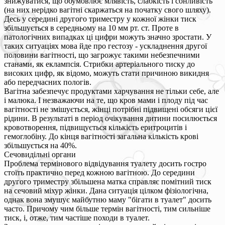
знижуватися, що обумовлює млявість, слабкість і сонливість
(на них нерідко вагітні скаржаться на початку свого шляху).
Десь у середині другого триместру у кожної жінки тиск
збільшується в середньому на 10 мм рт. ст. Проте в
патологічних випадках ці цифри можуть значно зростати. У
таких ситуаціях мова йде про гестозу - ускладнення другої
половини вагітності, що загрожує такими небезпечними
станами, як еклампсія. Стрибки артеріального тиску до
високих цифр, як відомо, можуть стати причиною викидня
або передчасних пологів.
Вагітна забезпечує продуктами харчування не тільки себе, але
і малюка. І незважаючи на те, що кров мами і плоду під час
вагітності не змішується, жінці потрібні підвищені обсяги цієї
рідини. В результаті в період очікування дитини посилюється
кровотворення, підвищується кількість еритроцитів і
гемоглобіну. До кінця вагітності загальна кількість крові
збільшується на 40%.
Сечовидільні органи
Проблема термінового відвідування туалету досить гостро
стоїть практично перед кожною вагітною. До середини
другого триместру збільшена матка справляє помітний тиск
на сечовий міхур жінки. Дана ситуація цілком фізіологічна,
однак вона змушує майбутню маму "бігати в туалет" досить
часто. Причому чим більше термін вагітності, тим сильніше
тиск, і, отже, тим частіше походи в туалет.