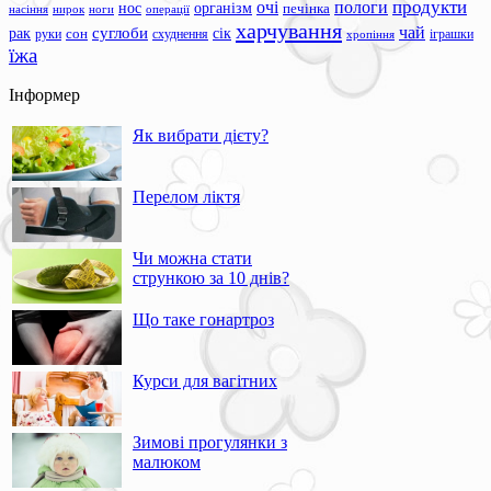
продукти
очі
пологи
нос
організм
печінка
ноги
операції
насіння
нирок
харчування
чай
суглоби
сік
рак
сон
руки
схуднення
іграшки
хропіння
їжа
Інформер
Як вибрати дієту?
Перелом ліктя
Чи можна стати
стрункою за 10 днів?
Що таке гонартроз
Курси для вагітних
Зимові прогулянки з
малюком