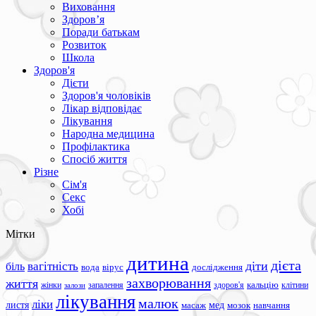
Виховання
Здоров’я
Поради батькам
Розвиток
Школа
Здоров'я
Дієти
Здоров'я чоловіків
Лікар відповідає
Лікування
Народна медицина
Профілактика
Спосіб життя
Різне
Сім'я
Секс
Хобі
Мітки
дитина
дієта
вагітність
діти
біль
вода
вірус
дослідження
захворювання
життя
жінки
запалення
здоров'я
кальцію
клітини
залози
лікування
малюк
ліки
листя
мед
масаж
мозок
навчання