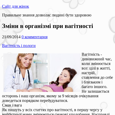
Сайт для жінок
Правильне знання дозволяє людині бути здоровою
Зміни в організмі при вагітності
21/09/2014
0 комментария
Вагітність і пологи
Вагітність -
дивовижний час,
коли змінюється
все: цілі в житті,
настрій,
ставлення до себе
і близьким і
багато іншого.
Не залишається
осторонь і наш організм, якому за 9 місяців очікування
доведеться порядком перебудуватися.
Смак і вага
Як пишуть у всіх статтях про вагітності, в першу чергу у
майбутньої мами змінюються смакові уподобання. Насправді