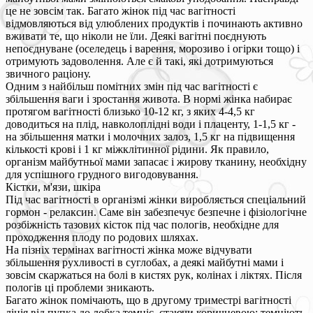
це не зовсім так. Багато жінок під час вагітності
відмовляються від улюблених продуктів і починають активно
вживати те, що ніколи не їли. Деякі вагітні поєднують
непоєднуване (оселедець і варення, морозиво і огірки тощо) і
отримують задоволення. Але є й такі, які дотримуються
звичного раціону.
Одним з найбільш помітних змін під час вагітності є
збільшення ваги і зростання живота. В нормі жінка набирає
протягом вагітності близько 10-12 кг, з яких 4-4,5 кг
доводиться на плід, навколоплідні води і плаценту, 1-1,5 кг -
на збільшення матки і молочних залоз, 1,5 кг на підвищення
кількості крові і 1 кг міжклітинної рідини. Як правило,
організм майбутньої мами запасає і жирову тканину, необхідну
для успішного грудного вигодовування.
Кістки, м'язи, шкіра
Під час вагітності в організмі жінки виробляється спеціальний
гормон - релаксин. Саме він забезпечує безпечне і фізіологічне
розбіжність тазових кісток під час пологів, необхідне для
проходження плоду по родових шляхах.
На пізніх термінах вагітності жінка може відчувати
збільшення рухливості в суглобах, а деякі майбутні мами і
зовсім скаржаться на болі в кистях рук, колінах і ліктях. Після
пологів ці проблеми зникають.
Багато жінок помічають, що в другому триместрі вагітності
лінія від пупка до лобка темніє, стаючи коричневою; темніють