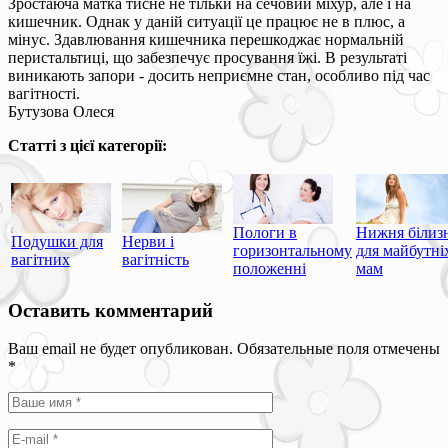
Зростаюча матка тисне не тільки на сечовий міхур, але і на
кишечник. Однак у даній ситуації це працює не в плюс, а
мінус. Здавлювання кишечника перешкоджає нормальній
перистальтиці, що забезпечує просування їжі. В результаті
виникають запори - досить неприємне стан, особливо під час
вагітності.
Бутузова Олеся
Статті з цієї категорії:
Пологи в
Нижня білиз
Подушки для
Нерви і
горизонтальному
для майбутні
вагітних
вагітність
положенні
мам
Оставить комментарий
Ваш email не будет опубликован. Обязательные поля отмечены
*