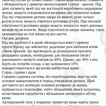
і збільшуються у діаметрі околососковие гуртки - ареоли. Під
дією пігменту, який під час вагітності виробляють надниркові
залози, можуть утворюватися веснянки або пігментні плями.
Під час очікування дитини шкіра на животі дуже сильно
розтягується, можуть з'явитися розтяжки (стрії). При високій
еластичності розтяжки шкіри можуть зникнути через декілька
місяців після пологів. Якщо еластичність шкіри знижена, стриї
залишаються на тілі жінки на все життя.
Органи дихання
Під час вагітності в крові збільшується вміст гормону
прогестерону, що забезпечує додаткове розслаблення м'язів
стінок бронхів. Це призводить до розширення просвіту
дихальних шляхів, необхідному для збільшення обсягу
вдихуваного матір'ю повітря на 40%. Цікаво, що 30% з них
йдуть на потреби плода, а що залишилися 10%
використовуються в організмі майбутньої мами.
Серце, судини і кров
Серцево-судинна система, без перебільшення, бере на себе
основне навантаження в період очікування дитини. Щоб
доставити всі необхідні поживні речовини до матки,
відбувається гіпертрофія, тобто збільшення лівого шлуночка,
почастішання серцебиття і збільшення хвилинного об'єму
крові.
Артеріальний тиск у першому триместрі може навіть трохи