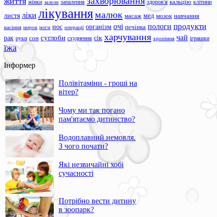
захворювання
життя
жінки
запалення
здоров'я
кальцію
клітини
залози
лікування
малюк
ліки
листя
мед
масаж
мозок
навчання
продукти
очі
пологи
нос
організм
печінка
ноги
операції
насіння
нирок
харчування
чай
суглоби
сік
рак
сон
руки
схуднення
іграшки
хропіння
їжа
Інформер
Полівітаміни - гроші на
вітер?
Чому ми так погано
пам'ятаємо дитинство?
Водоплавний немовля.
З чого почати?
Які незвичайні хобі
сучасності
Потрібно вести дитину
в зоопарк?