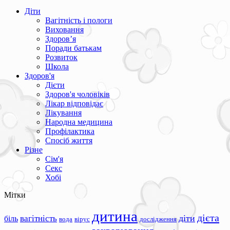
Діти
Вагітність і пологи
Виховання
Здоров’я
Поради батькам
Розвиток
Школа
Здоров'я
Дієти
Здоров'я чоловіків
Лікар відповідає
Лікування
Народна медицина
Профілактика
Спосіб життя
Різне
Сім'я
Секс
Хобі
Мітки
дитина
дієта
вагітність
діти
біль
вода
вірус
дослідження