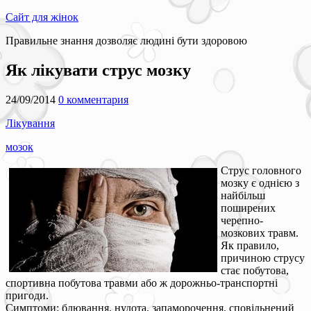
Сайт для жінок
Правильне знання дозволяє людині бути здоровою
Як лікувати струс мозку
24/09/2014
0 комментария
Лікування
мозок
Струс головного
мозку є однією з
найбільш
поширених
черепно-
мозкових травм.
Як правило,
причиною струсу
стає побутова,
спортивна побутова травми або ж дорожньо-транспортні
пригоди.
Симптоми: блювання, нудота, запаморочення, сповільнений