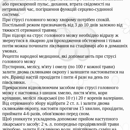
або прискорений пульс, дихання, втрата свідомості на
нетривалий час, погіршення функцій серцево-судинної
системи.
При струсі головного мозку хворому потрібен спокій.
Постільний режим призначають від 3 до 10 днів залежно від
тяжкості отриманої травми.
При підозрі на струс головного мозку необхідно відразу ж
звернутися в лікарню для проходження обстеження і тільки
потім можна починати лікування на стаціонарі або в домашніх
умовах.
Рецепти народної медицини, які допомагають при струсі
головного мозку
Пустирник, мелісу, м'яту і омелу (по 100 г кожної трави)
залити двома склянками окропу і залишити настоюватися на
ніч. Вранці настій процідити і пити 4 рази на день по
півсклянки.
Прекрасним відновлюючим засобом при струсі головного
мозку є настоянка з шишок хмелю, листя м'яти, кори
крушини, меліси лікарської (по 10 г) і 20 г коренів валеріани.
Від отриманого збору відібрати 2 ст. л. і залити двома
склянками окропу, настояти протягом 15 хвилин, процідити,
приймати 4-6 разів, обов'язково перед сном.
Щоб уникнути ускладнень допоможе прийом наступного
лікарського засобу: 2 ч. л. попередньо продірявленій трави
звіробою, залити її склянкою води, підігрівають суміш на