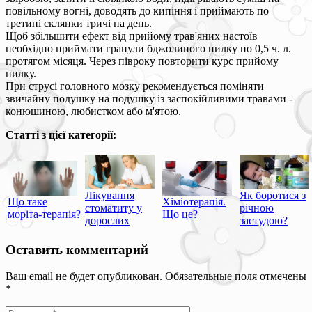
повільному вогні, доводять до кипіння і приймають по
третині склянки тричі на день.
Щоб збільшити ефект від прийому трав'яних настоїв
необхідно приймати гранули бджолиного пилку по 0,5 ч. л.
протягом місяця. Через півроку повторити курс прийому
пилку.
При струсі головного мозку рекомендується поміняти
звичайну подушку на подушку із заспокійливими травами -
конюшиною, любистком або м'ятою.
Статті з цієї категорії:
Лікування
Як боротися з
Що таке
Хіміотерапія.
стоматиту у
річною
моріта-терапія?
Що це?
дорослих
застудою?
Оставить комментарий
Ваш email не будет опубликован. Обязательные поля отмечены
*