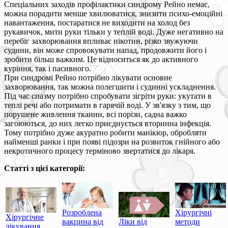
Спеціальних заходів профілактики синдрому Рейно немає,
можна порадити менше хвилюватися, знизити психо-емоційні
навантаження, постаратися не виходити на холод без
рукавичок, мити руки тільки у теплій воді. Дуже негативно на
перебіг захворювання впливає нікотин, різко звужуючи
судини, він може спровокувати напад, продовжити його і
зробити більш важким. Це відноситься як до активного
куріння, так і пасивного.
При синдромі Рейно потрібно лікувати основне
захворювання, так можна полегшити і судинні ускладнення.
Під час спазму потрібно спробувати зігріти руки: укутати в
теплі речі або потримати в гарячій воді. У зв'язку з тим, що
порушене живлення тканин, всі порізи, садна важко
загоюються, до них легко приєднується вторинна інфекція.
Тому потрібно дуже акуратно робити манікюр, обробляти
найменші ранки і при появі підозри на розвиток гнійного або
некротичного процесу терміново звертатися до лікаря.
Статті з цієї категорії:
Розроблена
Хірургічні
Хірургічне
вакцина від
Ліки від
методи
лікування