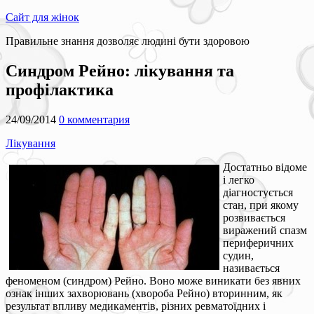
Сайт для жінок
Правильне знання дозволяє людині бути здоровою
Синдром Рейно: лікування та
профілактика
24/09/2014
0 комментария
Лікування
Достатньо відоме
і легко
діагностується
стан, при якому
розвивається
виражений спазм
периферичних
судин,
називається
феноменом (синдром) Рейно. Воно може виникати без явних
ознак інших захворювань (хвороба Рейно) вторинним, як
результат впливу медикаментів, різних ревматоїдних і