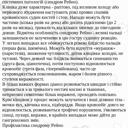
системних патологій (синдром Рейно).
Клініка дуже характерна - раптово, під впливом холоду або
нервового збудження наступають різкі прояви спазмів
кровоносних судин кистей і стоп. Напади можуть бути
частими (кілька разів на день) або досить рідкісними (до 2
разів на місяць), тривалість від кількох хвилин до півгодини
довше. Відмітна особливість синдрому Рейно - великі пальці
залишаються не залученими в цю гостру судинну реакцію.
У легких випадках все обмежується різкою блідістю пальців
(перша фаза, ішемічна). Можуть бути відчуття «мурашок»
(парестезія), зниження чутливості, дотик кінцівки холодні, не
чутливі. Через деякий час блідість змінюється синюшністю
(друга фаза, ціанотична), потім поступово відновлюється
кровообіг (третя фаза, гіперемійована), часто це
супроводжується поколюванням, жаром і болем різного
ступеня вираженості.
В більш важких формах ціаноз розвивається швидше і стійко
тримається з-за тривалого нестачі кисню в тканинах,
неприємні симптоми більш виражені, проходять повільно.
Крім кінцівок у процес можуть залучатися і інші ділянки тіла -
мочки вух, кінчика носа, підборіддя. Якщо кровообіг довго не
відновлюється, розвиваються трофічні порушення, з'являються
синці, пухирі, виразки, в крайніх випадках може дійти до
гангренозних змін.
Профілактика синдрому Рейно