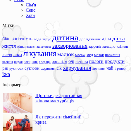
Сім'я
Секс
Хобі
Мітки
дитина
дієта
вагітність
діти
біль
вода
вірус
дослідження
захворювання
життя
жінки
запалення
здоров'я
кальцію
клітини
залози
лікування
малюк
ліки
листя
мед
масаж
мозок
навчання
продукти
очі
пологи
нос
організм
печінка
ноги
операції
насіння
нирок
харчування
чай
суглоби
сік
рак
сон
руки
схуднення
іграшки
хропіння
їжа
Інформер
Що таке дезадаптивная
жіноча мастурбація
Як пережити сімейний
криза