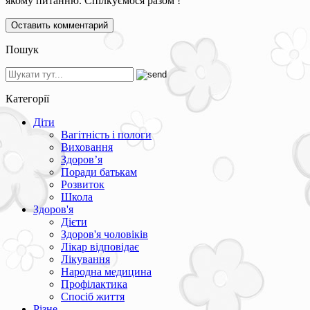
якому питанню. Спілкуємося разом !
Пошук
Категорії
Діти
Вагітність і пологи
Виховання
Здоров’я
Поради батькам
Розвиток
Школа
Здоров'я
Дієти
Здоров'я чоловіків
Лікар відповідає
Лікування
Народна медицина
Профілактика
Спосіб життя
Різне