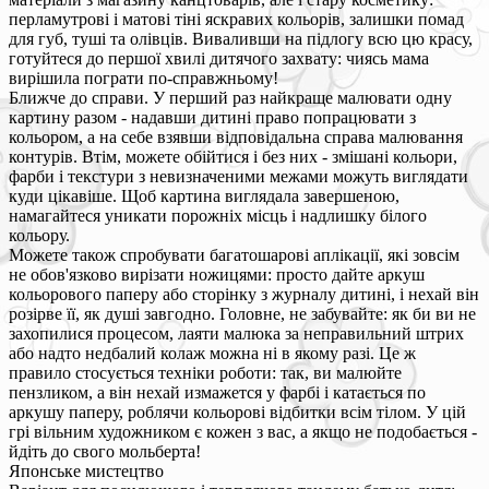
перламутрові і матові тіні яскравих кольорів, залишки помад
для губ, туші та олівців. Виваливши на підлогу всю цю красу,
готуйтеся до першої хвилі дитячого захвату: чиясь мама
вирішила пограти по-справжньому!
Ближче до справи. У перший раз найкраще малювати одну
картину разом - надавши дитині право попрацювати з
кольором, а на себе взявши відповідальна справа малювання
контурів. Втім, можете обійтися і без них - змішані кольори,
фарби і текстури з невизначеними межами можуть виглядати
куди цікавіше. Щоб картина виглядала завершеною,
намагайтеся уникати порожніх місць і надлишку білого
кольору.
Можете також спробувати багатошарові аплікації, які зовсім
не обов'язково вирізати ножицями: просто дайте аркуш
кольорового паперу або сторінку з журналу дитині, і нехай він
розірве її, як душі завгодно. Головне, не забувайте: як би ви не
захопилися процесом, лаяти малюка за неправильний штрих
або надто недбалий колаж можна ні в якому разі. Це ж
правило стосується техніки роботи: так, ви малюйте
пензликом, а він нехай измажется у фарбі і катається по
аркушу паперу, роблячи кольорові відбитки всім тілом. У цій
грі вільним художником є кожен з вас, а якщо не подобається -
йдіть до свого мольберта!
Японське мистецтво