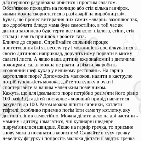
для першого разу можна обійтися і простим салатом.
Обов'язково покладіть на полицю або стіл кілька ганчірок,
якими можна скористатися в разі аварії на виробництві».
Буває, що процес витирання цих самих «аварій» захоплює так,
що доробляти блюдо мама буде самостійно, в той час як
дитина захоплено буде терти все навколо: підлога, стіни, стіл,
стільці і навіть прийшов з роботи тата.
Ближче до справи. Сприймайте спільний процес
приготування їжі як веселу гру і можливість поспілкуватися зі
своєю дитиною: наприклад, доручіть йому порвати в миску
салатні листя. А якщо ваша дитина вже знайомий з дитячими
ножицями, салат можна не рвати, а різати, як робить
«головний шеф-кухар у великому ресторані». На гарнір
картопляне пюре? Допоможіть малюкові налити в каструлю
потрібну кількість молока, дайте толкушку в руки і
спостерігайте за вашим маленьким помічником.
Кажуть, що для ідеального пюре потрібно розім'яти його рівно
100 разів! Для дітей постарше - хороший привід навчитися
рахувати до 100. Разом можна ліпити сирники, котлети і
тефтелі: особливо приємно потім їсти саме ту котлетку, яку
дитина зліпив самостійно. Можна ділити деко на дві частини -
мамину і дитячу, і змагатися, чиї кулінарні шедеври
підрум'янилися швидше. Якщо на гарнір гречка, то приємне
знову можна поєднати з корисним! Сховайте в суху гречку
невелику фігурку і попросіть малюка дістати її звідти: гречка