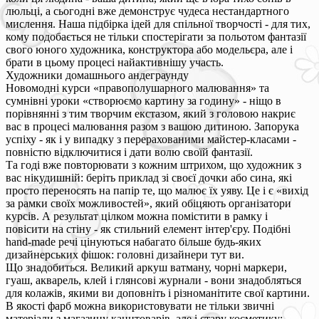
люльці, а сьогодні вже демонструє чудеса нестандартного
мислення. Наша підбірка ідей для спільної творчості - для тих,
кому подобається не тільки спостерігати за польотом фантазії
свого юного художника, конструктора або модельєра, але і
брати в цьому процесі найактивнішу участь.
Художники домашнього андеграунду
Новомодні курси «правополушарного малювання» та
сумнівні уроки «створюємо картину за годину» - ніщо в
порівнянні з тим творчим екстазом, який з головою накриє
вас в процесі малювання разом з вашою дитиною. Запорука
успіху - як і у випадку з перерахованими майстер-класами -
повністю відключитися і дати волю своїй фантазії.
Та годі вже повторювати з кожним штрихом, що художник з
вас нікудишній: беріть приклад зі своєї дочки або сина, які
просто переносять на папір те, що малює їх уяву. Це і є «вихід
за рамки своїх можливостей», який обіцяють організатори
курсів. А результат цілком можна помістити в рамку і
повісити на стіну - як стильний елемент інтер'єру. Подібні
hand-made речі цінуються набагато більше будь-яких
дизайнерських фішок: головні дизайнери тут ви.
Що знадобиться. Великий аркуш ватману, чорні маркери,
гуаш, акварель, клей і глянсові журнали - вони знадобляться
для колажів, якими ви доповніть і різноманітите свої картини.
В якості фарб можна використовувати не тільки звичні
матеріали з магазину канцтоварів, але і стару косметику: