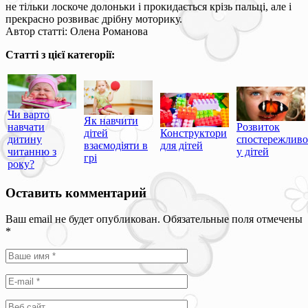
не тільки лоскоче долоньки і прокидається крізь пальці, але і
прекрасно розвиває дрібну моторику.
Автор статті: Олена Романова
Статті з цієї категорії:
Чи варто
Як навчити
навчати
Розвиток
дітей
Конструктори
дитину
спостережливо
взаємодіяти в
для дітей
читанню з
у дітей
грі
року?
Оставить комментарий
Ваш email не будет опубликован. Обязательные поля отмечены
*