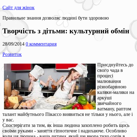
Сайт для жінок
Правильне знання дозволяє людині бути здоровою
Творчість з дітьми: культурний обмін
28/09/2014
0 комментария
Розвиток
Приєднуйтесь до
свого чада в
процесі
малювання
різнобарвною
каляки-маляки на
аркуші
звичайного
ватману, раптом
талант майбутнього Пікассо виявиться не тільки у нього, але і
у вас.
Спостерігати за тим, як інша людина захоплено робить щось
своїми руками - заняття гіпнотичне і надихаюче. Особливо
коли ця людина - ваша дитина, який ще вчора тихо сопів в