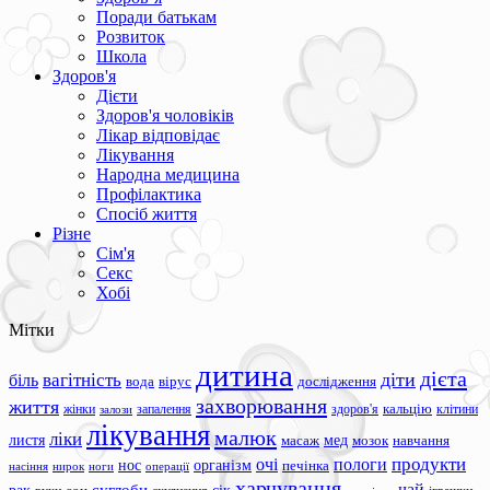
Поради батькам
Розвиток
Школа
Здоров'я
Дієти
Здоров'я чоловіків
Лікар відповідає
Лікування
Народна медицина
Профілактика
Спосіб життя
Різне
Сім'я
Секс
Хобі
Мітки
дитина
дієта
вагітність
діти
біль
вода
вірус
дослідження
захворювання
життя
жінки
запалення
здоров'я
кальцію
клітини
залози
лікування
малюк
ліки
листя
мед
масаж
мозок
навчання
продукти
очі
пологи
нос
організм
печінка
ноги
операції
насіння
нирок
харчування
чай