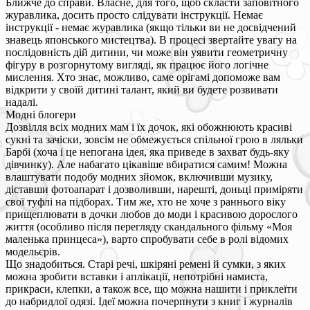
Ближче до справи. Власне, для того, щоб скласти заповітного
журавлика, досить просто слідувати інструкції. Немає
інструкції - немає журавлика (якщо тільки ви не досвідчений
знавець японського мистецтва). В процесі звертайте увагу на
послідовність дій дитини, чи може він уявити геометричну
фігуру в розгорнутому вигляді, як працює його логічне
мислення. Хто знає, можливо, саме орігамі допоможе вам
відкрити у своїй дитині талант, який ви будете розвивати
надалі.
Модні блогери
Дозвілля всіх модних мам і їх дочок, які обожнюють красиві
сукні та зачіски, зовсім не обмежується спільної грою в ляльки
Барбі (хоча і це непогана ідея, яка приведе в захват будь-яку
дівчинку). Але набагато цікавіше вбиратися самим! Можна
влаштувати подобу модних зйомок, включивши музику,
діставши фотоапарат і дозволивши, нарешті, доньці приміряти
свої туфлі на підборах. Тим же, хто не хоче з раннього віку
прищеплювати в дочки любов до моди і красивою дорослого
життя (особливо після перегляду скандального фільму «Моя
маленька принцеса»), варто спробувати себе в ролі відомих
модельєрів.
Що знадобиться. Старі речі, шкіряні ремені й сумки, з яких
можна зробити вставки і аплікації, непотрібні намиста,
прикраси, клепки, а також все, що можна нашити і приклеїти
до набридлої одязі. Ідеї можна почерпнути з книг і журналів