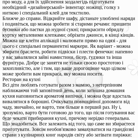
про моду, а для їх здійснення заздалегідь підготувати
необхідний «дизайнерський» інвентар: ножиці, голку з
ниткою і спеціальний клей для текстилю.
Ближче до справи. Відкрийте шафу, дістаньте улюблені наряди
і подивіться, що можна зробити зі старими речами: пришити
бусинки або паєтки до нудної сукні; прикрасити обридлу
куртку металевими клепками; обрізати джинси, в кінці кінців.
Можна ще клеїти аплікації і малювати прямо на одязі - для
цього є спеціальні перманентні маркери. Як варіант - можна
збирати браслети, робити підвіски і плести фенечки: напевно
у вас завалялися зайві намистини, бісер, ґудзики та інша
фурнітура. Добре це заняття не тільки своєю простотою і
захопливістю, але і тим, що ваше дорогоцінне чадо цілком
може зробити вам прикраса, яку можна носити.
Ресторан на кухні
Всі діти люблять готувати разом з мамою, з нетерпінням
наближаючи той заповітний день, коли затишна домашня
кухня наповниться ароматом випічки, і можна буде вдосталь
вивалятися в борошні. Очікувати повноцінної допомоги від
чаду, звичайно, не варто, тим більше в перший раз. Ну і,
зрозуміло, варто бути готовою до того, що після готування вас
буде чекати прибирання кухні, причому нерідко генеральна.
Що знадобиться. Все залежить від того, що саме ви збираєтеся
приготувати. Зовсім необов'язково замахуватися на грандіозні
страви з кулінарних книг народів світу або затівати пиріжки: