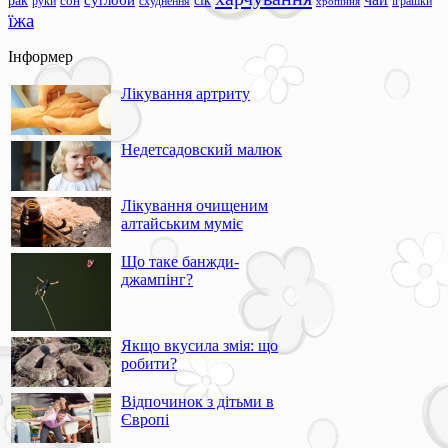
суглоби
сік
рак
сон
руки
схуднення
іграшки
хропіння
їжа
Інформер
Лікування артриту
Недетсадовский малюк
Лікування очищеним
алтайським муміє
Що таке банжди-
джампінг?
Якщо вкусила змія: що
робити?
Відпочинок з дітьми в
Європі