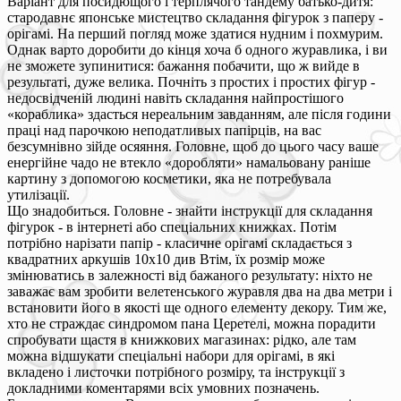
Варіант для посидющого і терплячого тандему батько-дитя:
стародавнє японське мистецтво складання фігурок з паперу -
орігамі. На перший погляд може здатися нудним і похмурим.
Однак варто доробити до кінця хоча б одного журавлика, і ви
не зможете зупинитися: бажання побачити, що ж вийде в
результаті, дуже велика. Почніть з простих і простих фігур -
недосвідченій людині навіть складання найпростішого
«кораблика» здасться нереальним завданням, але після години
праці над парочкою неподатливых папірців, на вас
безсумнівно зійде осяяння. Головне, щоб до цього часу ваше
енергійне чадо не втекло «доробляти» намальовану раніше
картину з допомогою косметики, яка не потребувала
утилізації.
Що знадобиться. Головне - знайти інструкції для складання
фігурок - в інтернеті або спеціальних книжках. Потім
потрібно нарізати папір - класичне орігамі складається з
квадратних аркушів 10x10 див Втім, їх розмір може
змінюватись в залежності від бажаного результату: ніхто не
заважає вам зробити велетенського журавля два на два метри і
встановити його в якості ще одного елементу декору. Тим же,
хто не страждає синдромом пана Церетелі, можна порадити
спробувати щастя в книжкових магазинах: рідко, але там
можна відшукати спеціальні набори для орігамі, в які
вкладено і листочки потрібного розміру, та інструкції з
докладними коментарями всіх умовних позначень.