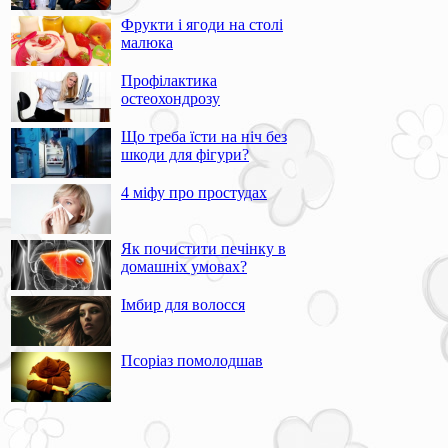
Фрукти і ягоди на столі
малюка
Профілактика
остеохондрозу
Що треба їсти на ніч без
шкоди для фігури?
4 міфу про простудах
Як почистити печінку в
домашніх умовах?
Імбир для волосся
Псоріаз помолодшав