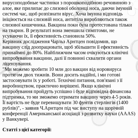
вирусоподобные частинки з порошкоподібною речовиною з
алое, яке прилипає до слизової оболонці носа, даючи імунній
системі час, щоб розпізнати вірус. Хоча імунна відповідь
ініціюється на слизовій носа, антитіла виробляються також
слизової кишечника. Вакцина поки була протестована тільки
на тварин. В результаті вона зменшила симптоми, не
усуваючи їх, її ефективність становила 50%.
Керівник дослідження Чарльз Арнтцен повідомив, що
вакцину слід доопрацювати, щоб збільшити її ефективність
принаймні до 80%. Найближчим часом очікуються клінічні
випробування вакцини, далі її повинні схвалити органи
ліцензування.
"Ми можемо зробити 10 млн доз вакцин від норовируса
протягом двох тижнів. Вони досить надійні, і ми готові
застосовувати їх у роботі. Технічні питання, пов'язані з її
виробництвом, практично вирішені. Якщо клінічні
випробування пройдуть успішно і буде відповідна фінансова
підтримка, то ми зможемо отримати вакцину через 4-5 років.
Її вартість не буде перевищувати 30 фунтів стерлінгів (1400
рублів)", - заявив Ч.Арнтцен під час виступу на щорічній
конференції Американської асоціації з розвитку науки (AAAS)
у Ванкувері.
Статті з цієї категорії: