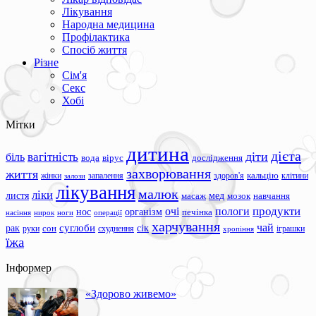
Лікування
Народна медицина
Профілактика
Спосіб життя
Різне
Сім'я
Секс
Хобі
Мітки
дитина
дієта
вагітність
діти
біль
вода
вірус
дослідження
захворювання
життя
жінки
запалення
здоров'я
кальцію
клітини
залози
лікування
малюк
ліки
листя
мед
масаж
мозок
навчання
продукти
очі
пологи
нос
організм
печінка
ноги
операції
насіння
нирок
харчування
чай
суглоби
сік
рак
сон
руки
схуднення
іграшки
хропіння
їжа
Інформер
«Здорово живемо»