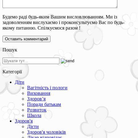
Будемо раді будь-яким Вашим висловлюванням. Ми із
задоволенням вислухаємо і проконсультуємо Вас по будь-
якому питанню. Спілкуємося разом !
Пошук
Категорії
Діти
Вагітність і пологи
Виховання
Здоров’я
Поради батькам
Розвиток
Школа
Здоров'я
Дієти
Здоров'я чоловіків
Лікар відповідає