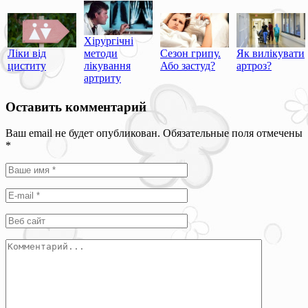
Хірургічні
Ліки від
методи
Сезон грипу.
Як вилікувати
циститу
лікування
Або застуд?
артроз?
артриту
Оставить комментарий
Ваш email не будет опубликован. Обязательные поля отмечены
*