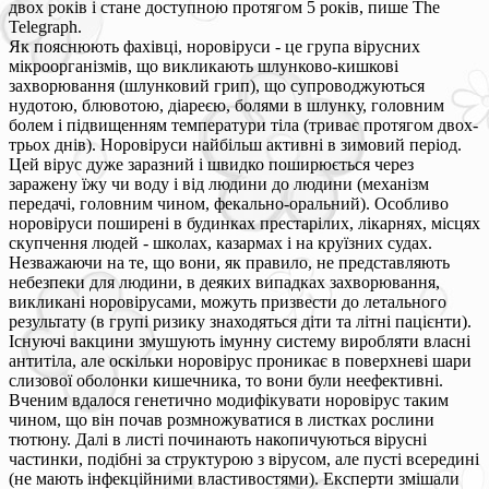
двох років і стане доступною протягом 5 років, пише The
Telegraph.
Як пояснюють фахівці, норовіруси - це група вірусних
мікроорганізмів, що викликають шлунково-кишкові
захворювання (шлунковий грип), що супроводжуються
нудотою, блювотою, діареєю, болями в шлунку, головним
болем і підвищенням температури тіла (триває протягом двох-
трьох днів). Норовіруси найбільш активні в зимовий період.
Цей вірус дуже заразний і швидко поширюється через
заражену їжу чи воду і від людини до людини (механізм
передачі, головним чином, фекально-оральний). Особливо
норовіруси поширені в будинках престарілих, лікарнях, місцях
скупчення людей - школах, казармах і на круїзних судах.
Незважаючи на те, що вони, як правило, не представляють
небезпеки для людини, в деяких випадках захворювання,
викликані норовірусами, можуть призвести до летального
результату (в групі ризику знаходяться діти та літні пацієнти).
Існуючі вакцини змушують імунну систему виробляти власні
антитіла, але оскільки норовірус проникає в поверхневі шари
слизової оболонки кишечника, то вони були неефективні.
Вченим вдалося генетично модифікувати норовірус таким
чином, що він почав розмножуватися в листках рослини
тютюну. Далі в листі починають накопичуються вірусні
частинки, подібні за структурою з вірусом, але пусті всередині
(не мають інфекційними властивостями). Експерти змішали