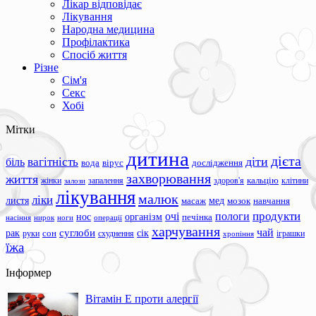
Лікар відповідає
Лікування
Народна медицина
Профілактика
Спосіб життя
Різне
Сім'я
Секс
Хобі
Мітки
дитина
дієта
вагітність
діти
біль
вода
вірус
дослідження
захворювання
життя
жінки
запалення
здоров'я
кальцію
клітини
залози
лікування
малюк
ліки
листя
мед
масаж
мозок
навчання
продукти
очі
пологи
нос
організм
печінка
ноги
операції
насіння
нирок
харчування
чай
суглоби
сік
рак
сон
руки
схуднення
іграшки
хропіння
їжа
Інформер
Вітамін Е проти алергії