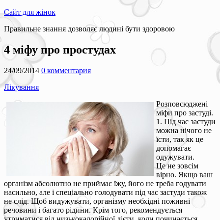
Сайт для жінок
Правильне знання дозволяє людині бути здоровою
4 міфу про простудах
24/09/2014
0 комментария
Лікування
Розповсюджені
міфи про застуді.
1. Під час застуди
можна нічого не
їсти, так як це
допомагає
одужувати.
Це не зовсім
вірно. Якщо ваш
організм абсолютно не приймає їжу, його не треба годувати
насильно, але і спеціально голодувати під час застуди також
не слід. Щоб видужувати, організму необхідні поживні
речовини і багато рідини. Крім того, рекомендується
утриматися від низькокалорійної дієти, коли починається