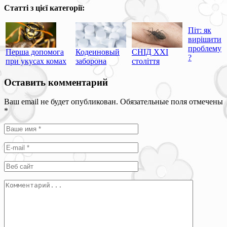
Статті з цієї категорії:
Піт: як
вирішити
проблему
Перша допомога
Кодеиновый
СНІД XXI
?
при укусах комах
заборона
століття
Оставить комментарий
Ваш email не будет опубликован. Обязательные поля отмечены
*