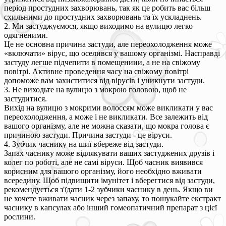
період простудних захворювань, так як це робить вас більш
схильними до простудних захворювань та їх ускладнень.
2. Ми застуджуємося, якщо виходимо на вулицю легко
одягненими.
Це не основна причина застуди, але переохолодження може
«включати» вірус, що оселився у вашому організмі. Насправді
застуду легше підчепити в помещениии, а не на свіжому
повітрі. Активне проведення часу на свіжому повітрі
допоможе вам захиститися від вірусів і уникнути застуди.
3. Не виходьте на вулицю з мокрою головою, щоб не
застудитися.
Вихід на вулицю з мокрими волоссям може викликати у вас
переохолодження, а може і не викликати. Все залежить від
вашого організму, але не можна сказати, що мокра голова є
причиною застуди. Причина застуди - це віруси.
4. Зубчик часнику на шиї вбереже від застуди.
Запах часнику може відлякувати ваших застуджених друзів і
колег по роботі, але не самі віруси. Щоб часник виявився
корисним для вашого організму, його необхідно вживати
всередину. Щоб підвищити імунітет і вберегтися від застуди,
рекомендується з'їдати 1-2 зубчики часнику в день. Якщо ви
не хочете вживати часник через запаху, то пошукайте екстракт
часнику в капсулах або інший гомеопатичний препарат з цієї
рослини.