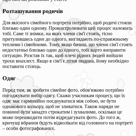
Розташування родичів
Для якісного сімейного портрета потрібно, щоб родичі стояли
близько один одному. Проконтролювати цей процес належить
тобі. Саме ті знімки, на яких члени сім'ї стоять, тісно
притулившись один до одного, виглядають по-справжньому
теплими і сімейними. Тому, якщо бачиш, що члени сім'ї стоять
недостатньо близько один до одного, тобі варто виправити
ситуацію. Розстав їх так, щоб плечі рідних людей вийшли
трохи внахлест. Якщо в сім'ї є літня людина, йому необхідно
поставити стілець.
Одяг
Перед тим, як зробити сімейне фото, обов'язково потрібно
погоджувати вибір одягу. Скажи учасникам процесу, що їх
одяг має гармонійно поєднуватися між собою, не бути
однакового кольору, щоб не зливатися. Також наряди не
повинні бути занадто строкатим і зухвалими, оскільки це
може перешкодити потім відредагувати фото. До того ж,
кричущі вбрання будуть відволікати від головного на портреті
– особи фотографованих.