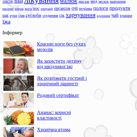
лікування
малюк
ліки
листя
мед
масаж
мозок
навчання
продукти
очі
пологи
нос
організм
печінка
ноги
операції
насіння
нирок
харчування
чай
суглоби
сік
рак
сон
руки
схуднення
іграшки
хропіння
їжа
Інформер
Красиві ноги без сухих
мозолів
Як захистити дитину
від шкідливої їжі
Як розпізнати гострий і
хронічний ларингіт
Родовий сертифікат
Ананас: корисні
властивості
Хронічна втома