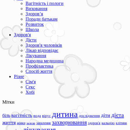
Вагітність і пологи
Виховання
Здоров’я
Поради батькам
Розвиток
Школа
Здоров'я
Дієти
Здоров'я чоловіків
Лікар відповідає
Лікування
Народна медицина
Профілактика
Спосіб життя
Різне
Сім'я
Секс
Хобі
Мітки
дитина
дієта
вагітність
діти
біль
вода
вірус
дослідження
захворювання
життя
жінки
запалення
здоров'я
кальцію
клітини
залози