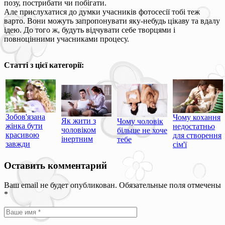
позу, пострибати чи побігати.
Але прислухатися до думки учасників фотосесії тобі теж
варто. Вони можуть запропонувати яку-небудь цікаву та вдалу
ідею. До того ж, будуть відчувати себе творцями і
повноцінними учасниками процесу.
Статті з цієї категорії:
Зобов'язана
Чому кохання
Як жити з
Чому чоловік
жінка бути
недостатньо
чоловіком
більше не хоче
красивою
для створення
інертним
тебе
завжди
сім'ї
Оставить комментарий
Ваш email не будет опубликован. Обязательные поля отмечены
*