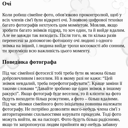
Очі
Коли робиш сімейне фото, обов'язково проконтролюй, щоб у
всіх членів сім'ї були відкриті очі. З появою цифрової техніки
багато фотографів нехтують цим моментом. Мовляв, якщо
зробити багато знімків підряд, то хоч один, та й вийде вдалим.
Але не завжди так виходить. Після того, як ти кілька разів
перенесеш за допомогою фотошопу очі людині з одного
знімка на інший, і людина вийде трохи косоокості або сонним,
ти зрозумієш всю важливість цього моменту.
Поведінка фотографа
Під час сімейної фотосесії тобі треба бути як можна більш
доброзичливим і веселим. Ні в якому разі не кажи: “Цей
знімок невдалий, треба перефотографувати”. Краще заміни її
такими словами “Давайте зробимо ще один знімок в іншому
ракурсі”. Якщо фотограф буде веселим, то й клієнти на фото
будуть виходити більш розкутими, а фото – більш вдалими.
Під час зйомки сімейного фото ініціатива повинна належати
фотографу. Не потрібно дозволяти якого-небудь члена сім'ї з
авторитарними схильностями керувати процесом. Тоді фото
можуть вийти, як на паспорт. Фото будуть більш радісними,
якщо ти запропонуєш людям прийняти яку-небудь забавну