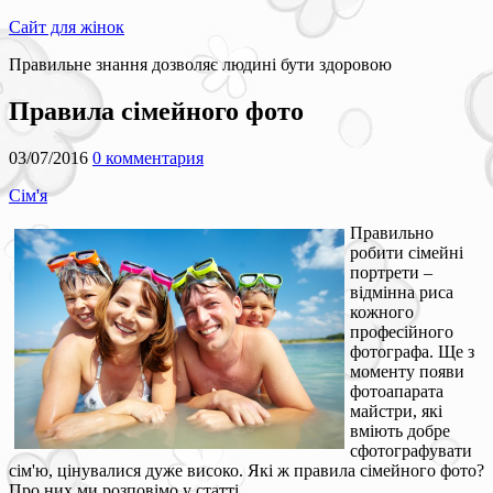
Сайт для жінок
Правильне знання дозволяє людині бути здоровою
Правила сімейного фото
03/07/2016
0 комментария
Сім'я
Правильно
робити сімейні
портрети –
відмінна риса
кожного
професійного
фотографа. Ще з
моменту появи
фотоапарата
майстри, які
вміють добре
сфотографувати
сім'ю, цінувалися дуже високо. Які ж правила сімейного фото?
Про них ми розповімо у статті.