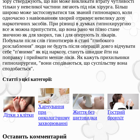
зору стверджують, що він може викликати втрату чутливості
тільки у невеликої частини лягають під ніж хірурга. Більш
широко може застосовуватися так званий гипнонаркоз, коли
одночасно з навіюванням хворий отримує невелику дозу
наркотичних засобів. При різниці в думках гипнохирургию
все ж можна припустити, що вона рано чи пізно стане
звичною як для хворих, так і для оперують їх лікарів.
Побували після слів гіпнотизерів в стані "глибокого
розслаблення" люди не будуть після операцій довго відчувати
себе "п'яними" як від наркозу, стануть швидше йти на
поправку і приймати менше ліків. Як кажуть прихильники
гипнохирургии, "вони сподіваються, що суспільству вона
сподобається".
Статті з цієї категорії:
Харчування
при
Життя без
Гострий
Дітки з клітки
онкологічному
щитовидки
бронхіт
захворюванні
Оставить комментарий