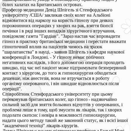
білих халатах на Британських островах.
Професор медицини Девід Шпігель зі Стенфордського
університету /США/ закликав своїх колег на Альбіоні
відмовитися від наркозу на користь гіпнозу при деяких
порожнинних операціях у хворих на рак, взяття біопсії
печінки і в ряді інших випадків хірургічного втручання,
повідомляє газета "Гардіан". "Зараз настав час впровадити
гіпноз в практику британської медицини і перестати вважати
гіпнотичний вплив на пацієнтів чимось на зразок
"шарлатанства" в науці, - заявив Шпігель з кафедри наукової
конференції в Лондоні. - У гіпнозу немає побічних
негативних наслідків, з його допомогою операція проходить
швидко, під час неї пацієнт може підтримувати безперервний
контакт з хірургом, до того ж гипнохирургия обходиться
дешевше, ніж анестезія, вона не втручається в роботу
організму оперованого, і він швидше відновлюється після
операції".
Співробітник Стенфордського університету при цьому
переконував британських колег, що гіпноз - надзвичайно
сильний засіб для зняття больових відчуттів у оперованих, і
проблема лише в тому, щоб змусити як лікарів, так і хворих
подолати скепсис і невіра в можливості гипнохирургии,
надати цього методу такий же законний статус, як і всієї іншої
"академічної техніці" лікарів-хірургів.
Думка Шпігеля у всьому підтримала професор з Бельгії Марі-