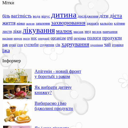
Мітки
дитина
дієта
вагітність
діти
біль
вода
вірус
дослідження
захворювання
життя
жінки
запалення
здоров'я
кальцію
клітини
залози
лікування
малюк
ліки
листя
мед
масаж
мозок
навчання
продукти
очі
пологи
нос
організм
печінка
ноги
операції
насіння
нирок
харчування
чай
суглоби
сік
рак
сон
руки
схуднення
іграшки
хропіння
їжа
Інформер
Апігенін - новий фронт
у боротьбі з раком
Як вибрати дитячу
книжку?
Вибираємо і їмо
бджолині продукти