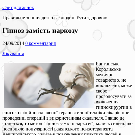
Сайт для жінок
Правильне знання дозволяє людині бути здоровою
Гіпноз замість наркозу
24/09/2014
0 комментария
Лікування
Британське
Королівське
медичне
товариство, не
виключено, може
скоро
проголосувати за
включення
гипнохирургии в
список офіційно схваленої терапевтичної техніки лікарів при
проведенні операцій з використанням скальпеля. І якщо це
станеться, то метод "гіпноз замість наркозу", колись сильно що
посприяло популярності радянського психотерапевта
Кашпіровського, увійде в повсякденну практику людей у