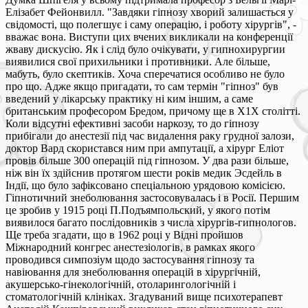
Елізабет Фейонвилл. "Завдяки гіпнозу хворий залишається у
свідомості, що полегшує і саму операцію, і роботу хірургів", -
вважає вона. Виступи цих вчених викликали на конференції
жваву дискусію. Як і слід було очікувати, у гипнохирургии
виявилися свої прихильники і противники. Але більше,
мабуть, було скептиків. Хоча сперечатися особливо не було
про що. Адже якщо пригадати, то сам термін "гіпноз" був
введений у лікарську практику ні ким іншим, a саме
британським професором Бредом, причому ще в Х1Х столітті.
Коли відсутні ефективні засоби наркозу, то до гіпнозу
прибігали до анестезії під час видалення раку грудної залози,
доктор Вард скористався ним при ампутації, a хірург Еліот
провів більше 300 операцій під гіпнозом. У два рази більше,
ніж він їх здійснив протягом шести років медик Эсдейль в
Індії, що було зафіксовано спеціальною урядовою комісією.
Гіпнотичний знеболювання застосовувалась і в Росії. Першим
це зробив у 1915 році П.Подъямпольский, у якого потім
виявилося багато послідовників з числа хірургів-гипнологов.
Ще треба згадати, що в 1962 році у Відні пройшов
Міжнародний конгрес анестезіологів, в рамках якого
проводився симпозіум щодо застосування гіпнозу та
навіювання для знеболювання операцій в хірургічній,
акушерсько-гінекологічній, отоларингологічній і
стоматологічній клініках. Згадуваний вище психотерапевт