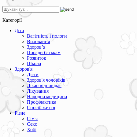
Категорії
Діти
Вагітність і пологи
Виховання
Здоров’я
Поради батькам
Розвиток
Школа
Здоров'я
Дієти
Здоров'я чоловіків
Лікар відповідає
Лікування
Народна медицина
Профілактика
Спосіб життя
Різне
Сім'я
Секс
Хобі