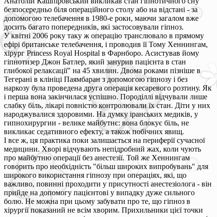
Анатолій Кашпіровський викликав стан гіпнотичного сну
безпосередньо біля операційного столу або на відстані - за
допомогою телебачення в 1980-е роки, маючи загалом вже
досить багато попередників, які застосовували гіпноз.
У квітні 2006 року таку ж операцію транслювало в прямому
ефірі британське телебачення, і проводив її Тому Хеннингам,
хірург Princess Royal Hospital в Фарнборо. Асистував йому
гіпнотизер Джон Батлер, який занурив пацієнта в стан
глибокої релаксації" на 45 хвилин. Двома роками пізніше в
Тегерані в клініці Паямбаран з допомогою гіпнозу і без
наркозу була проведена друга операція кесаревого розтину. Як
і перша вона закінчилася успішно. Породіллі відчували лише
слабку біль, лікарі повністю контролювали їх стан. Діти у них
народжувалися здоровими. На думку іранських медиків, у
гипнохирургии - велике майбутнє: вона блокує біль, не
викликає седативного ефекту, а також побічних явищ.
І все ж, ця практика поки залишається на периферії сучасної
медицини. Хворі відчувають непідробний жах, коли чують
про майбутню операції без анестезії. Той же Хеннингам
говорить про необхідність "більш широких випробувань" для
широкого використання гіпнозу при операціях, які, що
важливо, повинні проходити у присутності анестезіолога - він
прийде на допомогу пацієнтові у випадку дуже сильного
болю. Не можна при цьому забувати про те, що гіпноз в
хірургії показаний не всім хворим. Прихильники цієї точки