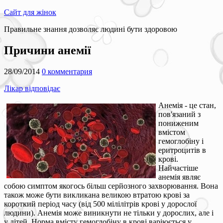
Сайт для жінок
Правильне знання дозволяє людині бути здоровою
Причини анемії
28/09/2014
0 комментария
Лікар відповідає
Анемія - це стан,
пов'язаний з
пониженим
вмістом
гемоглобіну і
еритроцитів в
крові.
Найчастіше
анемія являє
собою симптом якогось більш серйозного захворювання. Вона
також може бути викликана великою втратою крові за
короткий період часу (від 500 мілілітрів крові у дорослої
людини). Анемія може виникнути не тільки у дорослих, але і
у дітей. Норма вмісту гемоглобіну в крові варіюється у