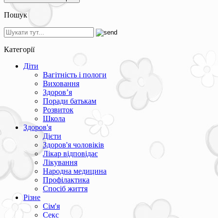
Пошук
Категорії
Діти
Вагітність і пологи
Виховання
Здоров’я
Поради батькам
Розвиток
Школа
Здоров'я
Дієти
Здоров'я чоловіків
Лікар відповідає
Лікування
Народна медицина
Профілактика
Спосіб життя
Різне
Сім'я
Секс