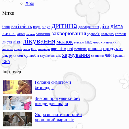
Хобі
Мітки
дитина
дієта
вагітність
діти
біль
вода
вірус
дослідження
захворювання
життя
жінки
запалення
здоров'я
кальцію
клітини
залози
лікування
малюк
ліки
листя
мед
масаж
мозок
навчання
продукти
очі
пологи
нос
організм
печінка
ноги
операції
насіння
нирок
харчування
чай
суглоби
сік
рак
сон
руки
схуднення
іграшки
хропіння
їжа
Інформер
Головні симптоми
безпліддя
Зимові прогулянки без
шкоди для шкіри
Як розпізнати гострий і
хронічний ларингіт