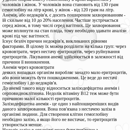
чоловіків і жінок. У чоловіків вона становить від 130 грам
гемоглобіну на літр крові, у жінок - від 120 грам на літр.
Анемія, або недокрів'я, є досить поширеним захворюванням -
їй схильне від 10 до 20% населення. Частіше зустрічається
серед жінок, в тому числі серед вагітних. Це захворювання
може вплинути на стан плода, тому необхідно здавати аналізи
крові під час вагітності.
Існує безліч причин недокрів'я, викликаних різними
факторами. В цілому їх можна розділити на кілька груп: через
крововтрати, через нестачу еритроцитів, через руйнування
еритроцитів. Лікування анемії здійснюється в залежності від
причини її виникнення.
Анемія через крововтрати
деяких випадках організм виробляє занадто мало еритроцитів,
або вони можуть бути пошкодженими. Це веде до нестачі
гемоглобіну і до недокрів'я.
До анемії такого виду відноситься залізодефіцитна анемія і
серповидноклітинна. Недолік вітаміну В12 теж може бути
причиною малої кількості еритроцитів.
Залізодефіцитна анемія - це один з найпоширеніших видів
даного захворювання. Вона пов'язана з нестачею заліза в
організмі людини. Для створення клітин гемоглобіну
необхідно залізо, а якщо його не вистачає, то еритроцитів
утворюється менше.
Недолік заліза в організмі може бути пов'язане з