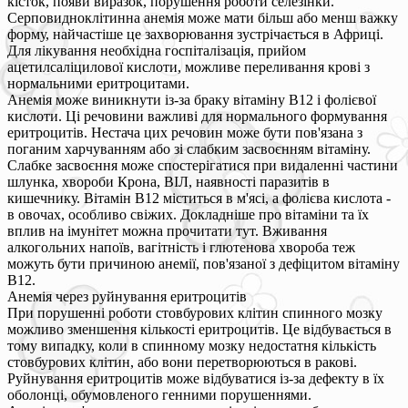
кісток, появи виразок, порушення роботи селезінки.
Серповидноклітинна анемія може мати більш або менш важку
форму, найчастіше це захворювання зустрічається в Африці.
Для лікування необхідна госпіталізація, прийом
ацетилсаліцилової кислоти, можливе переливання крові з
нормальними еритроцитами.
Анемія може виникнути із-за браку вітаміну В12 і фолієвої
кислоти. Ці речовини важливі для нормального формування
еритроцитів. Нестача цих речовин може бути пов'язана з
поганим харчуванням або зі слабким засвоєнням вітаміну.
Слабке засвоєння може спостерігатися при видаленні частини
шлунка, хвороби Крона, ВІЛ, наявності паразитів в
кишечнику. Вітамін В12 міститься в м'ясі, а фолієва кислота -
в овочах, особливо свіжих. Докладніше про вітаміни та їх
вплив на імунітет можна прочитати тут. Вживання
алкогольних напоїв, вагітність і глютенова хвороба теж
можуть бути причиною анемії, пов'язаної з дефіцитом вітаміну
В12.
Анемія через руйнування еритроцитів
При порушенні роботи стовбурових клітин спинного мозку
можливо зменшення кількості еритроцитів. Це відбувається в
тому випадку, коли в спинному мозку недостатня кількість
стовбурових клітин, або вони перетворюються в ракові.
Руйнування еритроцитів може відбуватися із-за дефекту в їх
оболонці, обумовленого генними порушеннями.