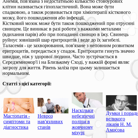
Анемія, пов'язана з недостатньою кількістю стовбурових
клітин називається гіпопластичний. Вона може бути
спадковою, а також розвивається при хіміотерапії кісткового
мозку, його пошкодження або інфекції.
Кістковий мозок може бути також пошкоджений при отруєнні
свинцем. Це виникає в разі роботи з важкими металами
(вдихання парів) або при попаданні свинцю в їжу. Свинець
руйнує зовнішній шар еритроцитів і веде до їх загибелі.
Таласемія - це захворювання, пов'язане з неповним розвитком
еритроцитів, передається у спадок. Еритроцити гинуть значно
швидше, ніж у здорової людини. Часто зустрічається в
Середземномор'ї і на Близькому Сході, у важкій формі являє
загрозу для життя. Рівень заліза при цьому залишається
нормальним.
Статті з цієї категорії:
Наскільки
Думки і порад
Мастопатія -
Невроз
небезпечні
великого
симптоми та
нав'язливих
поліпи в
лікаря Н. М.
діагностика
станів
жовчному
Амосова
міхурі