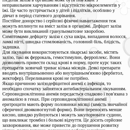
неправильним харчуванням і відсутністю мікроелементів у
їжі. Це часто зустрічається у дітей і підлітків, особливо у
дівчат в період статевого дозрівання.
Постійне донорство і серйозні фізичні навантаження теж
можуть вплинути на вміст заліза в організмі. Дефіцит заліза
може бути викликаний гранульоматозне хворобою.
Симптомами дефіциту заліза є суха шкіра, випадання волосся,
ламкі нігті, швидка стомлюваність, головний біль, блідість,
задишка.
Для лікування використовуються лікарські засоби, містять
залізо, такі як феррокаль, гемостимулин, ферроплекс. Вони
дозволяють привести склад крові в норму, проте курс таких
препаратів зазвичай триває кілька місяців. Деякі препарати
вводять внутрішньовенно або внутрішньом'язово (фербитол,
жектофер). Переливання крові не потрібно.
Якщо причиною залізодефіцитної анемії є інфекція, то
необхідно спочатку зайнятися антибактеріальним лікуванням.
Серповидноклітинна анемія передається спадково і пов'язана з
аномалією в генах. При серповидноклітинної анемії
еритроцити мають форму половинки місяці (замість звичайної
сферичної двояковогнутой форми). Вони переносять менше
кисню, швидко руйнуються і можуть закупорювати судини,
що викликає тромбоз і больові відчуття. Це досить серйозне
захворювання, яке може привести до порушення розвитку