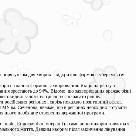
що порятунком для хворих з відкритою формою туберкульозу
хворих з даною формою захворювання. Якщо пацієнту з
ання зростають до 94%. Відомо, що захворювання вражає різні
щитовидної залози зустрічається набагато рідше.
 російських регіонах і скрізь показало позитивний ефект.
ГМУ ім. Сеченова, вважає, що в регіонах необхідно готувати
Для цього необхідне створення державної програми.
в і швів. Ендоскопічні операції (а саме вони використовуються
ормального життя. Деяким хворим після закінчення лікування