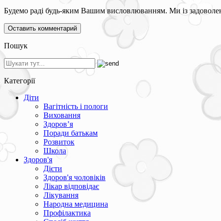
Будемо раді будь-яким Вашим висловлюванням. Ми із задоволен
Пошук
Категорії
Діти
Вагітність і пологи
Виховання
Здоров’я
Поради батькам
Розвиток
Школа
Здоров'я
Дієти
Здоров'я чоловіків
Лікар відповідає
Лікування
Народна медицина
Профілактика