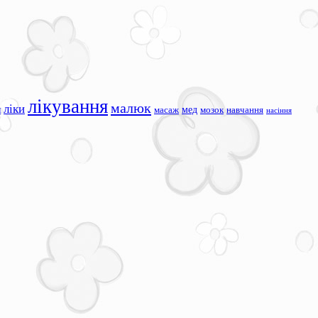
лікування
малюк
ліки
я
мед
масаж
мозок
навчання
насіння