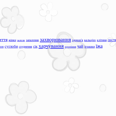
захворювання
иття
лист
жінки
запалення
здоров'я
кальцію
клітини
залози
харчування
їжа
чай
суглоби
сік
сон
схуднення
іграшки
хропіння