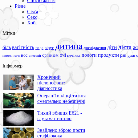
Спосіб життя
Різне
Сім'я
Секс
Хобі
Мітки
дитина
дієта
вагітність
діти
ж
біль
вода
вірус
дослідження
продукти
очі
пологи
нос
організм
рак
печінка
руки
ноги
операції
нирок
Інформер
Хронічний
пієлонефрит:
діагностика
Операції в кінці тижня
смертельно небезпечні
Тихий вбивця Е621 -
глутамат натрію
Знайдено зброю проти
стафілокока