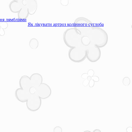
ня лямбліями
Як лікувати артроз колінного суглоба