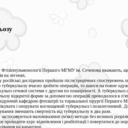
ьозу
НДІ Фтізіопульмонологіі Першого МГМУ ім. Сеченова вважають, 
я на легенях.
у російські дослідники прийшли після трирічних спостережень 
туберкульозу вчасно зробити операцію, то шанси на повне одуж
кульоз сечової системи є другим по поширеності. А туберкульоз 
ьозу відкритої форми за допомогою операцій проводилося в п'яти
відуючий кафедрою фтизіатрії та торакальної хірургії Першого М
 лікувати і оперувати вогнищевий туберкульоз і позалегеневий. 
нування зменшить смертність від туберкульозу в два рази.
 застосовуються малоінвазивні (м'які) методи без великих розрізі
е проходити курс відновлення і реабілітації і повертатися до н
ікування на карантині.