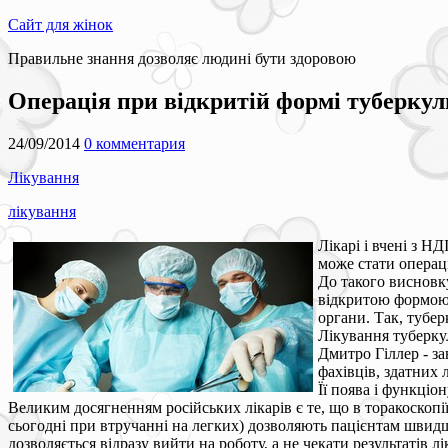
Сайт для жінок
Правильне знання дозволяє людині бути здоровою
Операція при відкритій формі туберкул
24/09/2014
0 комментария
Лікування
лікування
Лікарі і вчені з 
може стати операці
До такого висновк
відкритою формою 
органи. Так, тубер
Лікування туберкул
Дмитро Гіллер - за
фахівців, здатних
Її поява і функціо
Великим досягненням російських лікарів є те, що в торакоскопії
сьогодні при втручанні на легких) дозволяють пацієнтам швидш
дозволяється відразу вийти на роботу, а не чекати результатів л