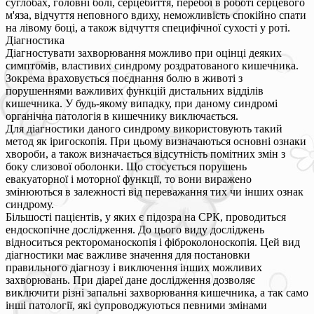
суглобах, головні болі, серцебиття, перебої в роботі серцевого
м'яза, відчуття неповного вдиху, неможливість спокійно спати
на лівому боці, а також відчуття специфічної сухості у роті.
Діагностика
Діагностувати захворювання можливо при оцінці деяких
симптомів, властивих синдрому роздратованого кишечника.
Зокрема враховується поєднання болю в животі з
порушеннями важливих функцій дистальних відділів
кишечника. У будь-якому випадку, при даному синдромі
органічна патологія в кишечнику виключається.
Для діагностики даного синдрому використовують такий
метод як іригоскопія. При цьому визначаються основні ознаки
хвороби, а також визначається відсутність помітних змін з
боку слизової оболонки. Що стосується порушень
евакуаторної і моторної функції, то вони виражено
змінюються в залежності від переважання тих чи інших ознак
синдрому.
Більшості пацієнтів, у яких є підозра на СРК, проводиться
ендоскопічне дослідження. До цього виду досліджень
відноситься ректороманоскопія і фіброколоноскопія. Цей вид
діагностики має важливе значення для постановки
правильного діагнозу і виключення інших можливих
захворювань. При діареї дане дослідження дозволяє
виключити різні запальні захворювання кишечника, а так само
інші патології, які супроводжуються певними змінами