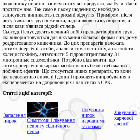
щоденнику повинні записуватися всі продукти, які були з'їдені
протягом дня. Так само в цьому щоденнику необхідно
записувати виникають неприємні відчуття. Приміром, після
рису з'явилося здуття живота, надлишкове газоутворення, а
після кави з'явився рідкий стілець.
Сьогодні існує досить великий вибір препаратів різних груп,
які використовуються для лікування больової форми синдрому
роздратованого кишечника. До цих препаратів належать
антихолінергічні засоби, аналоги соматостатину, антагоністи
холецистокініну, антагоністи 5-гідрокситриптаміну-3 і
миотропные спазмолітики. Потрібно відзначити, що
антихолінергічні лікарські засоби мають безліч небажаних
побічних ефектів. Що стосується інших препаратів, то вони
ще недостатньо вивчені і донині проходять випробування в
експериментах на добровольцях і пацієнтах з СРК.
Статті з цієї категорії:
Лікування
Лікування
Запалення
нирок
харчової
Симптоми і лікування
нирок
народними
алергії
невриту сідничного
засобами
нерва