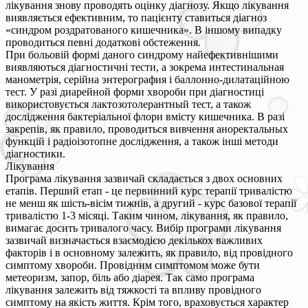
лікування знову проводять оцінку діагнозу. Якщо лікування
виявляється ефективним, то пацієнту ставиться діагноз
«синдром роздратованого кишечника». В іншому випадку
проводиться певні додаткові обстеження.
При больовій формі даного синдрому найефективнішими
виявляються діагностичні тести, а зокрема интестинальная
манометрія, серійна энтерография і баллонно-дилатаційною
тест. У разі диарейной форми хвороби при діагностиці
використовується лактозотолерантный тест, а також
дослідження бактеріальної флори вмісту кишечника. В разі
закрепів, як правило, проводиться вивчення аноректальных
функцій і радіоізотопне дослідження, а також інші методи
діагностики.
Лікування
Програма лікування зазвичай складається з двох основних
етапів. Перший етап - це первинний курс терапії тривалістю
не менш як шість-вісім тижнів, а другий - курс базової терапії
тривалістю 1-3 місяці. Таким чином, лікування, як правило,
вимагає досить тривалого часу. Вибір програми лікування
зазвичай визначається взаємодією декількох важливих
факторів і в основному залежить, як правило, від провідного
симптому хвороби. Провідним симптомом може бути
метеоризм, запор, біль або діарея. Так само програма
лікування залежить від тяжкості та впливу провідного
симптому на якість життя. Крім того, враховується характер