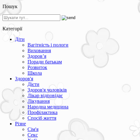
Пошук
Категорії
Діти
Вагітність і пологи
Виховання
Здоров’я
Поради батькам
Розвиток
Школа
Здоров'я
Дієти
Здоров'я чоловіків
Лікар відповідає
Лікування
Народна медицина
Профілактика
Спосіб життя
Різне
Сім'я
Секс