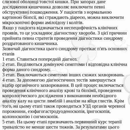
слизової оболонці товстої кишки. При запорах дане
дослідження кишечника дозволяє виключити певні
обструктивні пошкодження. У пацієнтів з нормальною
картиною біопсії, які страждають діареєю, можна виключити
мікроскопічні форми амілоїдозу і колітів.
Якщо у пацієнта відзначається неспецифічність клінічних
проявів, то це ускладнює діагностику хвороби. З цієї причини
прийнята певна стратегія проведення діагностики синдрому
роздратованого кишечника.
Зазвичай діагностика цього синдрому протікає п'ять основних
етапів
1 етап. Ставиться попередній діагноз.
2 етап. Виділяються домінуючі симптоми і відповідна клінічна
форма даного синдрому.
3 етап. Виключаються симптоми інших схожих захворювань.
4 етап. За допомогою діагностичних тестів завершується
відбір органічного захворювання. В цей процес включається
проведення клінічного аналізу крові та біохімії, проведення
копрологіческого дослідження з виконанням необхідного
аналізу калу на цисти лямблій і аналізи на яйця глистів. Крім
того, на цьому етапі також проводиться УЗД органів черевної
порожнини, езофагогастродуоденоскопія, іригоскопія,
колоноскопію і сигмоскопія.
5 етап. На цьому етапі призначають первинний курс терапії
тривалістю не менше шести тижнів. За результатами цього