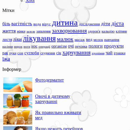
Хобі
Мітки
дитина
дієта
вагітність
діти
біль
вода
вірус
дослідження
захворювання
життя
жінки
запалення
здоров'я
кальцію
клітини
залози
лікування
малюк
ліки
листя
мед
масаж
мозок
навчання
продукти
очі
пологи
нос
організм
печінка
ноги
операції
насіння
нирок
харчування
чай
суглоби
сік
рак
сон
руки
схуднення
іграшки
хропіння
їжа
Інформер
Фотодерматит
Овочі в дитячому
харчуванні
Як правильно вживати
мед
Якщо нежить перейшов