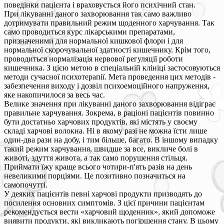
поведінки пацієнта і враховується його психічний стан.
При лікуванні даного захворювання так само важливо
дотримувати правильний режим щоденного харчування. Так
само проводиться курс лікарськими препаратами,
призначеними для нормальної кишкової флори і для
нормальної скорочувальної здатності кишечнику. Крім того,
проводиться нормалізація нервової регуляції роботи
кишечника. З цією метою в спеціальній клініці застосовуються
методи сучасної психотерапії. Мета проведення цих методів -
забезпечення виходу і дозвіл психоемоційного напруження,
яке накопичилося за весь час.
Велике значення при лікуванні даного захворювання відіграє
правильне харчування. Зокрема, в раціоні пацієнтів повинно
бути достатньо харчових продуктів, які містять у своєму
складі харчові волокна. Ні в якому разі не можна їсти лише
один-два рази на добу, і тим більше, багато. В іншому випадку
такий режим харчування, швидше за все, викличе болі в
животі, здуття живота, а так само порушення стільця.
Приймати їжу краще всього чотири-п'ять разів на день
невеликими порціями. Це позитивно позначиться на
самопочутті.
У деяких пацієнтів певні харчові продукти призводять до
посилення основних симптомів. З цієї причини пацієнтам
рекомендується вести «харчовий щоденник», який допоможе
виявити продукти, які викликають погіршення стану. В цьому