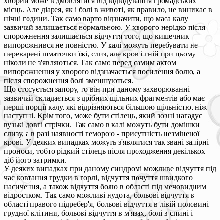
хворий може відмовлятися від відвідування громадських
місць. Але діарея, як і болі в животі, як правило, не виникає в
нічні години. Так само варто відзначити, що маса калу
зазвичай залишається нормальною. У хворого нерідко після
спорожнення залишається відчуття того, що кишечник
випорожнився не повністю. У калі можуть перебувати не
переварені шматочки їжі, слиз, але кров і гній при цьому
ніколи не з'являються. Так само перед самим актом
випорожнення у хворого відзначається посилення болю, а
після спорожнення болі зменшуються.
Що стосується запору, то він при даному захворюванні
зазвичай складається з дрібних щільних фрагментів або має
перші порції калу, які відрізняються більшою щільністю, ніж
наступні. Крім того, може бути стілець, який зовні нагадує
вузькі довгі стрічки. Так само в калі можуть бути домішки
слизу, а в разі наявності геморою - присутність незміненої
крові. У деяких випадках можуть з'являтися так звані запірні
проноси, тобто рідкий стілець після проходження декількох
діб його затримки.
У деяких випадках при даному синдромі можливе відчуття під
час ковтання грудки в горлі, відчуття почуття швидкого
насичення, а також відчуття болю в області під мечовидним
відростком. Так само можливі нудота, больові відчуття в
області правого підребер'я, больові відчуття в лівій половині
грудної клітини, больові відчуття в м'язах, болі в спині і