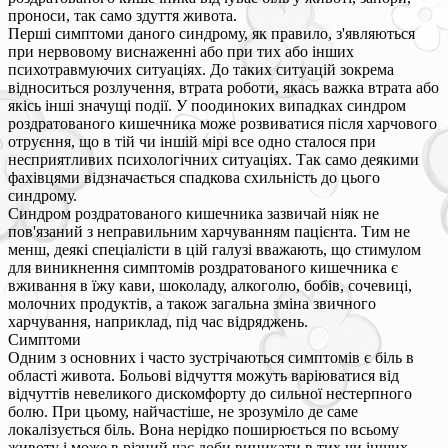
проноси, так само здуття живота.
Перші симптоми даного синдрому, як правило, з'являються
при нервовому виснаженні або при тих або інших
психотравмуючих ситуаціях. До таких ситуацій зокрема
відноситься розлучення, втрата роботи, якась важка втрата або
якісь інші значущі події. У поодиноких випадках синдром
роздратованого кишечника може розвиватися після харчового
отруєння, що в тій чи іншій мірі все одно сталося при
несприятливих психологічних ситуаціях. Так само деякими
фахівцями відзначається спадкова схильність до цього
синдрому.
Синдром роздратованого кишечника зазвичай ніяк не
пов'язаний з неправильним харчуванням пацієнта. Тим не
менш, деякі спеціалісти в цій галузі вважають, що стимулом
для виникнення симптомів роздратованого кишечника є
вживання в їжу кави, шоколаду, алкоголю, бобів, сочевиці,
молочних продуктів, а також загальна зміна звичного
харчування, наприклад, під час відряджень.
Симптоми
Одним з основних і часто зустрічаються симптомів є біль в
області живота. Больові відчуття можуть варіюватися від
відчуттів невеликого дискомфорту до сильної нестерпного
болю. При цьому, найчастіше, не зрозуміло де саме
локалізується біль. Вона нерідко поширюється по всьому
животу і може в різний час доби виникати в тих чи інших