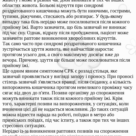
областях живота. Больові відчуття при синдромі
роздратованого кишечника можуть бути ниючими, гострими,
тупими, ріжучими, стискають або розпирає. У будь-якому
випадку така біль нерідко може посилюватися після кожного
прийому їжі. Варто зазначити, що біль зазвичай не виникає
під час сну. Однак, відразу після пробудження, пацієнт може
зазначити раптове виникнення хворобливих відчуттів.
Так само часто при синдромі роздратованого кишечника
зустрічається здуття живота, яке найчастіше наростає
протягом усього дня, а свого максимуму досягає вже до
вечора. Причому, здуття ще більше може посилюватися після
прийому їжі.
Ще одним явним симптомом СРК є розлад стільця, яке
зазвичай проявляється у вигляді запору і проносу. При проносі
стілець зазвичай з'являється вранці, після сніданку, а кількість
випорожнень кишечника протягом невеликого проміжку часу
сягає від двох до п'яти. Позиви організму до спорожнення
можуть виникати також після кожного прийому їжі. Крім
того, характерні позиви на випорожнення, у ситуаціях, коли
вчинення цієї дії не надається можливим. До таких ситуацій
можна віднести нарада на роботі, поїздки в метро або
приміських поїздах, під час іспиту, а також при тих чи інших
стресових ситуаціях.
Нерідко із-за виникнення раптових позивів на спорожнення