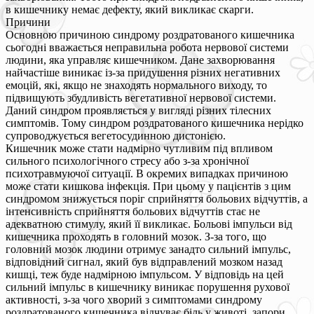
в кишечнику немає дефекту, який викликає скарги.
Причини
Основною причиною синдрому роздратованого кишечника
сьогодні вважається неправильна робота нервової системи
людини, яка управляє кишечником. Дане захворювання
найчастіше виникає із-за придушення різних негативних
емоцій, які, якщо не знаходять нормального виходу, то
підвищують збудливість вегетативної нервової системи.
Даний синдром проявляється у вигляді різних тілесних
симптомів. Тому синдром роздратованого кишечника нерідко
супроводжується вегетосудинною дистонією.
Кишечник може стати надмірно чутливим під впливом
сильного психологічного стресу або з-за хронічної
психотравмуючої ситуації. В окремих випадках причиною
може стати кишкова інфекція. При цьому у пацієнтів з цим
синдромом знижується поріг сприйняття больових відчуттів, а
інтенсивність сприйняття больових відчуттів стає не
адекватною стимулу, який її викликає. Больові імпульси від
кишечника проходять в головний мозок. З-за того, що
головний мозок людини отримує занадто сильний імпульс,
відповідний сигнал, який був відправлений мозком назад
кишці, теж буде надмірною імпульсом. У відповідь на цей
сильний імпульс в кишечнику виникає порушення рухової
активності, з-за чого хворий з симптомами синдрому
роздратованого кишечника відчуває біль у животі, запори,