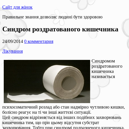
Сайт для жінок
Правильне знання дозволяє людині бути здоровою
Синдром роздратованого кишечника
24/09/2014
0 комментария
Лікування
Синдромом
роздратованого
кишечника
називається
психосоматичний розлад або стан надмірно чутливою кишки,
болісно реагує на ті чи інші життєві ситуації.
Цей синдром відрізняється від інших подібних захворювань
кишечника тим, що при цьому відсутня субстрат
захворювання. Тобто при синдромі подразненого кишечника,