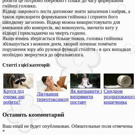
робити це потрібно обережно і тільки до часу формування
гнійної головки.
Відвар лаврового листа допоможе зняти запалення і набряк, а
також прискорити формування гнійника і сприяти його
швидкому загоєнню. Відвар можна використовувати для
вмивання або компресів, які виконують, змочити вату у
відварі і прикладаючи на чверть години.
Якщо ячмінь зберігається більше тижня, головка гнійника
збільшується з кожним днем, хворий починає помічати
порушення зору або рухової функції століття - в цих випадках
необхідно звернутися до офтальмолога.
Статті з цієї категорії:
Круги під
Як виправити і
Синдром
Лікування
очима: що
випрямити
роздратованог
тиреотоксикозу
робити?
поставу
кишечника
Оставить комментарий
Ваш email не будет опубликован. Обязательные поля отмечены
*