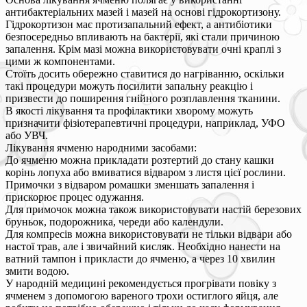
антибактеріальних мазей і мазей на основі гідрокортизону.
Гідрокортизон має протизапальний ефект, а антибіотики
безпосередньо впливають на бактерії, які стали причиною
запалення. Крім мазі можна використовувати очні краплі з
цими ж компонентами.
Стоїть досить обережно ставитися до нагріванню, оскільки
такі процедури можуть посилити запальну реакцію і
призвести до поширення гнійного розплавлення тканини.
В якості лікування та профілактики хворому можуть
призначити фізіотерапевтичні процедури, наприклад, УФО
або УВЧ.
Лікування ячменю народними засобами:
До ячменю можна прикладати розтертий до стану кашки
корінь лопуха або вмиватися відваром з листя цієї рослини.
Примочки з відваром ромашки зменшать запалення і
прискорює процес одужання.
Для примочок можна також використовувати настій березових
бруньок, подорожника, череди або календули.
Для компресів можна використовувати не тільки відвари або
настої трав, але і звичайний кисляк. Необхідно нанести на
ватний тампон і прикласти до ячменю, а через 10 хвилин
змити водою.
У народній медицині рекомендується прогрівати повіку з
ячменем з допомогою вареного трохи остиглого яйця, але