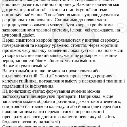
викликає розвиток гнійного процесу. Важливе значення має
дотримання особистої гігієни та стан імунної системи
організму: найменше її ослаблення може супроводжуватися
рецидивом захворювання. Схильними до появи часто
рецидивуючого ячменю можуть бути хворі з хронічними
захворюваннями травної системи, і люди, які страждають на
цукровий діабет.
Перші симптоми хвороби проявляються у вигляді свербежу,
почервоніння та набряку ураженої століття. Через короткий
проміжок часу ділянку запалення локалізується і на його місці
утворюється невеликий мішок, частіше розміром з ячмінне
зерно, заповнені білим або жовтуватим вмістом.
Як же лікувати ячмінь?
Варто запам'ятати, що не можна проколювати або
видавлювати гній. Такі дії можуть призвести до розриву
капсули гнійника, потрапляння вмісту в навколишні тканини і
подальший їх інфікування.
На початкових етапах формування ячменю можна
застосовувати дезінфікуючі препарати. Наприклад, місце
запалення можна обробити розчином діамантового зеленого,
спиртовою настоянкою календули або йодом (але перед його
використанням варто переконатися в переносимості
препарату, для чого достатньо нанести невелику кількість
йодового розчину на зап'ясті).
Основа лікування ячменю полягає у використанні