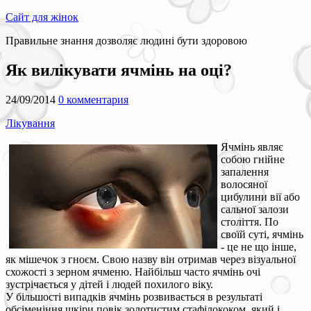
Сайт для жінок
Правильне знання дозволяє людині бути здоровою
Як вилікувати ячмінь на оці?
24/09/2014
0 комментария
Лікування
Ячмінь являє
собою гнійне
запалення
волосяної
цибулини вії або
сальної залози
століття. По
своїй суті, ячмінь
- це не що інше,
як мішечок з гноєм. Свою назву він отримав через візуальної
схожості з зерном ячменю. Найбільш часто ячмінь очі
зустрічається у дітей і людей похилого віку.
У більшості випадків ячмінь розвивається в результаті
обсіменіння шкіри повік золотистим стафілококом, який і