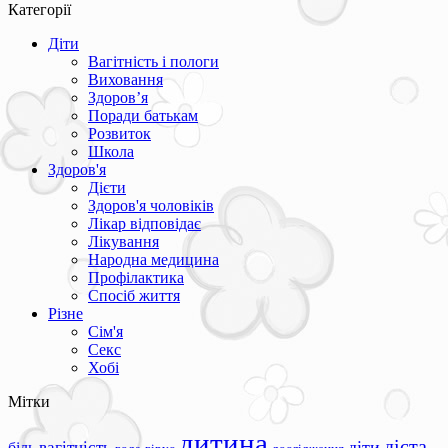
Категорії
Діти
Вагітність і пологи
Виховання
Здоров’я
Поради батькам
Розвиток
Школа
Здоров'я
Дієти
Здоров'я чоловіків
Лікар відповідає
Лікування
Народна медицина
Профілактика
Спосіб життя
Різне
Сім'я
Секс
Хобі
Мітки
дитина
дієта
вагітність
діти
біль