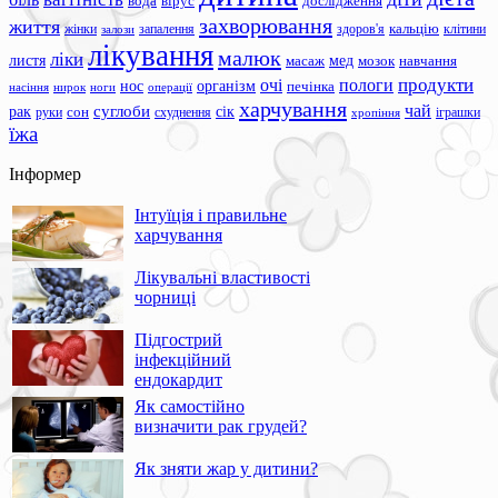
вода
вірус
дослідження
захворювання
життя
жінки
запалення
здоров'я
кальцію
клітини
залози
лікування
малюк
ліки
листя
мед
масаж
мозок
навчання
продукти
очі
пологи
нос
організм
печінка
ноги
операції
насіння
нирок
харчування
чай
суглоби
сік
рак
сон
руки
схуднення
іграшки
хропіння
їжа
Інформер
Інтуїція і правильне
харчування
Лікувальні властивості
чорниці
Підгострий
інфекційний
ендокардит
Як самостійно
визначити рак грудей?
Як зняти жар у дитини?