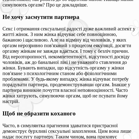
симулюють оргазм? Про це докладніше.
Не хочу засмутити партнера
Секс і отримання сексуальної радості дуже важливий аспект у
житті жінок. З ним жінка відчуває себе повноцінною,
бажаною і щасливою. Але на відміну від чоловіків, у яких
оргазм нерозривно пов'язаний з процесом еякуляції, досягти
оргазму жінкам не завжди вдається. І тому є безліч причин.
Від нерозторопності, некомпетентності, відсутності досвіду
чоловіків, аж до банальної ліні і не уважного ставлення до
жінки. Бувають випадки, що відсутність оргазму у жінки
пов'язане з психологічним станом або фізіологічними
проблемами. У будь-якому випадку, жінка відчуває потребу
порадувати партнера, продемонструвавши оргазм. Інакше у
партнера виникне почуття власної неповноцінності. Часто
жінки хитрують, симулюючи оргазм, щоб не псувати йому
настрій.
Щоб не образити коханого
Часто, в симулянтка прагнення здаватися пристрасної
демонструє бурхливі сексуальні захоплення. Цим вона лише
надає послугу партнеру. Таким чином, вона приховує