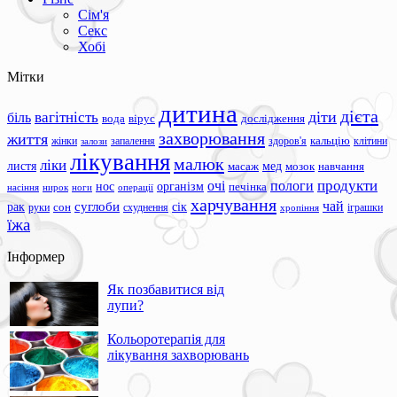
Сім'я
Секс
Хобі
Мітки
дитина
дієта
вагітність
діти
біль
вода
вірус
дослідження
захворювання
життя
жінки
запалення
здоров'я
кальцію
клітини
залози
лікування
малюк
ліки
листя
мед
масаж
мозок
навчання
продукти
очі
пологи
нос
організм
печінка
ноги
операції
насіння
нирок
харчування
чай
суглоби
сік
рак
сон
руки
схуднення
іграшки
хропіння
їжа
Інформер
Як позбавитися від
лупи?
Кольоротерапія для
лікування захворювань