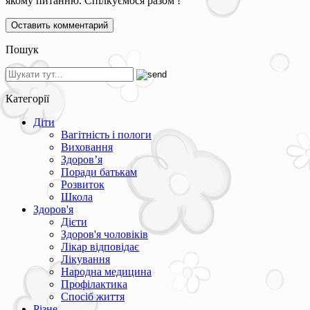
якому питанню. Спілкуємося разом !
Пошук
Категорії
Діти
Вагітність і пологи
Виховання
Здоров’я
Поради батькам
Розвиток
Школа
Здоров'я
Дієти
Здоров'я чоловіків
Лікар відповідає
Лікування
Народна медицина
Профілактика
Спосіб життя
Різне