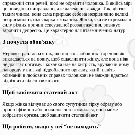
справжній стан речей, щоб не образити чоловіка. В якійсь мірі
це поведінка виправдано, але далеко не завжди. Так, діючи
таким чином, вона сама прирікає себе на незрівнянно великі
неприємності, ніж сварка з коханим. Жінка, яка не отримала в
силу різних причин сексуальної розвантаження, ризикує
заробити депресію. Це характерно для втаємничених натур.
З почуття обов'язку
Нерідко трапляється так, що під час любовних ігор чоловік
викладається на повну, щоб ощасливити жінку, але вона ніяк
не досягає оргазму. І коханка йде на хитрість, вручаючи йому
нагороду у вигляді підробленого оргазму, який, навіть
обізнаній в любовних справах чоловікові не завжди вдається
відрізнити від справжнього.
Щоб закінчити статевий акт
Якщо жінка відчуває до свого супутника гірку образу або
просто фізично або психологічно втомилася, вона може
зобразити оргазм, щоб закінчити статевий акт.
Що робити, якщо у неї “не виходить”