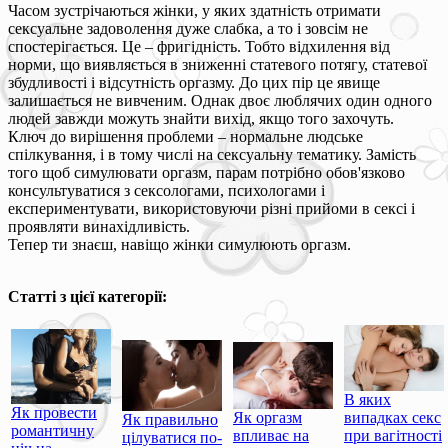
Часом зустрічаються жінки, у яких здатність отримати
сексуальне задоволення дуже слабка, а то і зовсім не
спостерігається. Це – фригідність. Тобто відхилення від
норми, що виявляється в зниженні статевого потягу, статевої
збудливості і відсутність оргазму. До цих пір це явище
залишається не вивченим. Однак двоє люблячих один одного
людей завжди можуть знайти вихід, якщо того захочуть.
Ключ до вирішення проблеми – нормальне людське
спілкування, і в тому числі на сексуальну тематику. Замість
того щоб симулювати оргазм, парам потрібно обов'язково
консультуватися з сексологами, психологами і
експериментувати, використовуючи різні прийоми в сексі і
проявляти винахідливість.
Тепер ти знаєш, навіщо жінки симулюють оргазм.
Статті з цієї категорії:
В яких
Як провести
Як оргазм
випадках секс
Як правильно
романтичну
впливає на
при вагітності
цілуватися по-