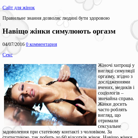
Сайт для жінок
Правильне знання дозволяє людині бути здоровою
Навіщо жінки симулюють оргазм
04/07/2016
0 комментария
Секс
Жіночі хитрощі у
вигляді симуляції
оргазму, згідно з
дослідженнями
вчених, медиків і
соціологів –
звичайна справа.
Жінки досить
часто роблять
вигляд, що
отримали
сексуальне
задоволення при статевому контакті з чоловіком. За
статистикою, так робить до 60 відсотків жінок. Навіщо жінки