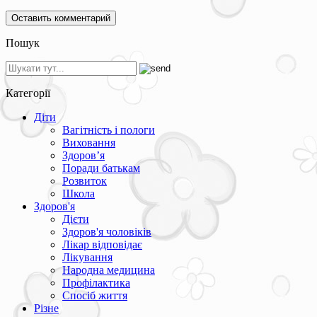
Пошук
Категорії
Діти
Вагітність і пологи
Виховання
Здоров’я
Поради батькам
Розвиток
Школа
Здоров'я
Дієти
Здоров'я чоловіків
Лікар відповідає
Лікування
Народна медицина
Профілактика
Спосіб життя
Різне