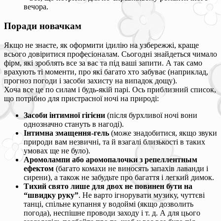
вечора.
Поради новачкам
Якщо не знаєте, як оформити ідилію на узбережжі, краще
всього довіритися професіоналам. Сьогодні знайдеться чимало
фірм, які зроблять все за вас та під ваші запити. А так само
врахують ті моменти, про які багато хто забуває (наприклад,
прогноз погоди і засоби захисту на випадок дощу).
Хоча все це по силам і будь-якій парі. Ось приблизний список,
що потрібно для пристрасної ночі на природі:
Засоби інтимної гігієни
(після бурхливої ночі вони
однозначно стануть в нагоді).
Інтимна змащення-гель
(може знадобитися, якщо звуки
природи вам незвичні, та й взагалі близькості в таких
умовах ще не було).
Аромолампи або аромопалочки з репеллентным
ефектом
(багато комахи не виносять запахів лаванди і
сирени), а також не забудьте про багаття і легкий димок.
Тихий свято лише для двох не повинен бути на
“швидку руку”
. Не варто ігнорувати музику, чуттєві
танці, спільне купання у водоймі (якщо дозволить
погода), неспішне проводи заходу і т. д. А для цього