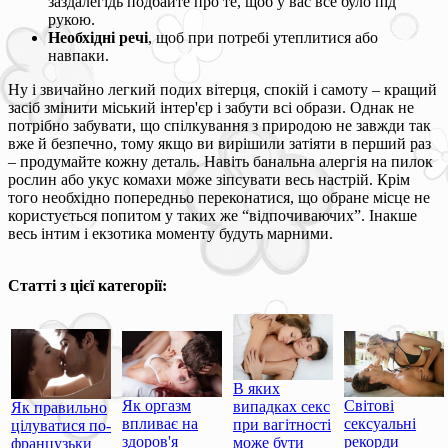
заздалегідь подбайте про те, щоб у вас все було під
рукою.
Необхідні речі
, щоб при потребі утеплитися або
навпаки.
Ну і звичайно легкий подих вітерця, спокій і самоту – кращий
засіб змінити міський інтер'єр і забути всі образи. Однак не
потрібно забувати, що спілкування з природою не завжди так
вже й безпечно, тому якщо ви вирішили затіяти в перший раз
– продумайте кожну деталь. Навіть банальна алергія на пилок
рослин або укус комахи може зіпсувати весь настрій. Крім
того необхідно попередньо переконатися, що обране місце не
користується попитом у таких же “відпочиваючих”. Інакше
весь інтим і екзотика моменту будуть марними.
Статті з цієї категорії:
В яких
Як оргазм
Світові
випадках секс
Як правильно
впливає на
сексуальні
при вагітності
цілуватися по-
здоров'я
рекорди
може бути
французьки