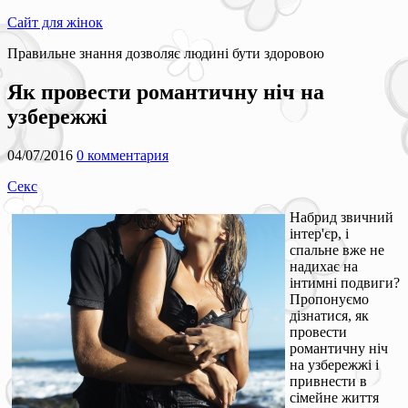
Сайт для жінок
Правильне знання дозволяє людині бути здоровою
Як провести романтичну ніч на
узбережжі
04/07/2016
0 комментария
Секс
Набрид звичний
інтер'єр, і
спальне вже не
надихає на
інтимні подвиги?
Пропонуємо
дізнатися, як
провести
романтичну ніч
на узбережжі і
привнести в
сімейне життя