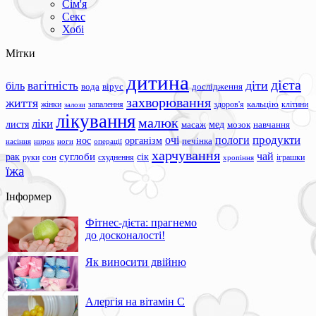
Сім'я
Секс
Хобі
Мітки
дитина
дієта
вагітність
діти
біль
вода
вірус
дослідження
захворювання
життя
жінки
запалення
здоров'я
кальцію
клітини
залози
лікування
малюк
ліки
листя
мед
масаж
мозок
навчання
продукти
очі
пологи
нос
організм
печінка
ноги
операції
насіння
нирок
харчування
чай
суглоби
сік
рак
сон
руки
схуднення
іграшки
хропіння
їжа
Інформер
Фітнес-дієта: прагнемо
до досконалості!
Як виносити двійню
Алергія на вітамін С