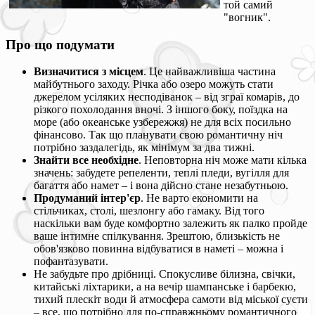
той самий
"вогник".
Про що подумати
Визначитися з місцем
. Це найважливіша частина
майбутнього заходу. Річка або озеро можуть стати
джерелом усіляких несподіванок – від зграї комарів, до
різкого похолодання вночі. З іншого боку, поїздка на
море (або океанське узбережжя) не для всіх посильно
фінансово. Так що планувати свою романтичну ніч
потрібно заздалегідь, як мінімум за два тижні.
Знайти все необхідне
. Неповторна ніч може мати кілька
значень: забудете репеленти, теплі пледи, вугілля для
багаття або намет – і вона дійсно стане незабутньою.
Продуманий інтер'єр
. Не варто економити на
стільчиках, столі, шезлонгу або гамаку. Від того
наскільки вам буде комфортно залежить як палко пройде
ваше інтимне спілкування. Зрештою, близькість не
обов'язково повинна відбуватися в наметі – можна і
пофантазувати.
Не забудьте про дрібниці. Спокусливе білизна, свічки,
китайські ліхтарики, а на вечір шампанське і барбекю,
тихий плескіт води й атмосфера самоти від міської суєти
– все, що потрібно для по-справжньому романтичного