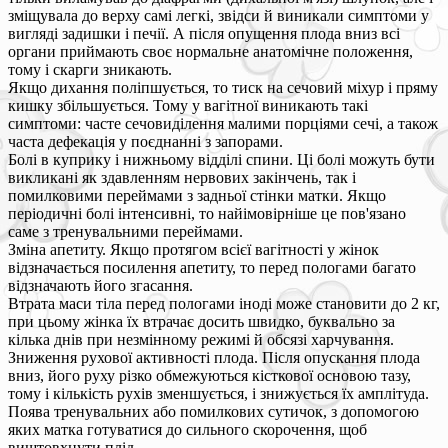
зміщувала до верху самі легкі, звідси й виникали симптоми у
вигляді задишки і печії. А після опущення плода вниз всі
органи приймають своє нормальне анатомічне положення,
тому і скарги зникають.
Якщо дихання поліпшується, то тиск на сечовий міхур і пряму
кишку збільшується. Тому у вагітної виникають такі
симптоми: часте сечовиділення малими порціями сечі, а також
часта дефекація у поєднанні з запорами.
Болі в куприку і нижньому відділі спини. Ці болі можуть бути
викликані як здавленням нервових закінчень, так і
помилковими переймами з задньої стінки матки. Якщо
періодичні болі інтенсивні, то найімовірніше це пов'язано
саме з тренувальними переймами.
Зміна апетиту. Якщо протягом всієї вагітності у жінок
відзначається посилення апетиту, то перед пологами багато
відзначають його згасання.
Втрата маси тіла перед пологами іноді може становити до 2 кг,
при цьому жінка їх втрачає досить швидко, буквально за
кілька днів при незмінному режимі й обсязі харчування.
Зниження рухової активності плода. Після опускання плода
вниз, його руху різко обмежуються кісткової основою тазу,
тому і кількість рухів зменшується, і знижується їх амплітуда.
Поява тренувальних або помилкових сутичок, з допомогою
яких матка готуватися до сильного скорочення, щоб
виштовхнути плід.