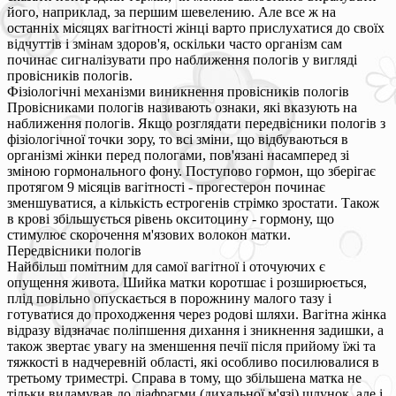
його, наприклад, за першим шевелению. Але все ж на
останніх місяцях вагітності жінці варто прислухатися до своїх
відчуттів і змінам здоров'я, оскільки часто організм сам
починає сигналізувати про наближення пологів у вигляді
провісників пологів.
Фізіологічні механізми виникнення провісників пологів
Провісниками пологів називають ознаки, які вказують на
наближення пологів. Якщо розглядати передвісники пологів з
фізіологічної точки зору, то всі зміни, що відбуваються в
організмі жінки перед пологами, пов'язані насамперед зі
зміною гормонального фону. Поступово гормон, що зберігає
протягом 9 місяців вагітності - прогестерон починає
зменшуватися, а кількість естрогенів стрімко зростати. Також
в крові збільшується рівень окситоцину - гормону, що
стимулює скорочення м'язових волокон матки.
Передвісники пологів
Найбільш помітним для самої вагітної і оточуючих є
опущення живота. Шийка матки коротшає і розширюється,
плід повільно опускається в порожнину малого тазу і
готуватися до проходження через родові шляхи. Вагітна жінка
відразу відзначає поліпшення дихання і зникнення задишки, а
також звертає увагу на зменшення печії після прийому їжі та
тяжкості в надчеревній області, які особливо посилювалися в
третьому триместрі. Справа в тому, що збільшена матка не
тільки виламував до діафрагми (дихальної м'язі) шлунок, але і