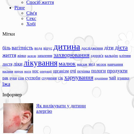
Спосіб життя
Різне
Сім'я
Секс
Хобі
Мітки
дитина
дієта
вагітність
діти
біль
вода
вірус
дослідження
захворювання
життя
жінки
запалення
здоров'я
кальцію
клітини
залози
лікування
малюк
ліки
листя
мед
масаж
мозок
навчання
продукти
очі
пологи
нос
організм
печінка
ноги
операції
насіння
нирок
харчування
чай
суглоби
сік
рак
сон
руки
схуднення
іграшки
хропіння
їжа
Інформер
Як вилікувати у дитини
алергію