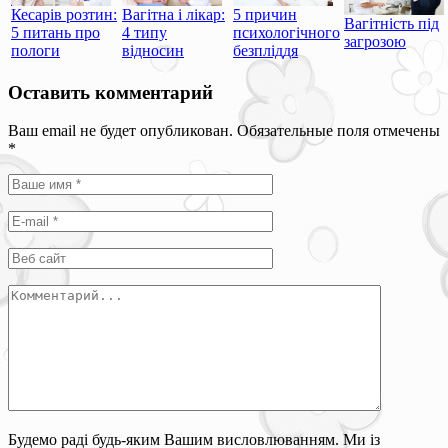
Кесарів розтин:
Вагітна і лікар:
5 причин
Вагітність під
5 питань про
4 типу
психологічного
загрозою
пологи
відносин
безпліддя
Оставить комментарий
Ваш email не будет опубликован. Обязательные поля отмечены
*
Будемо раді будь-яким Вашим висловлюванням. Ми із