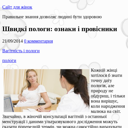
Сайт для жінок
Правильне знання дозволяє людині бути здоровою
Швидкі пологи: ознаки і провісники
21/09/2014
0 комментария
Вагітність і пологи
пологи
Кожній жінці
хотілося б знати
точну дату
пологів, але
природу не
обдуриш, і тільки
вона вирішує,
коли народження
малюка на світ.
Звичайно, в жіночій консультації вагітній з останньої
менструації і даними ультразвукового дослідження можуть
сказати попередній термін, чи можна самостійно вирахувати