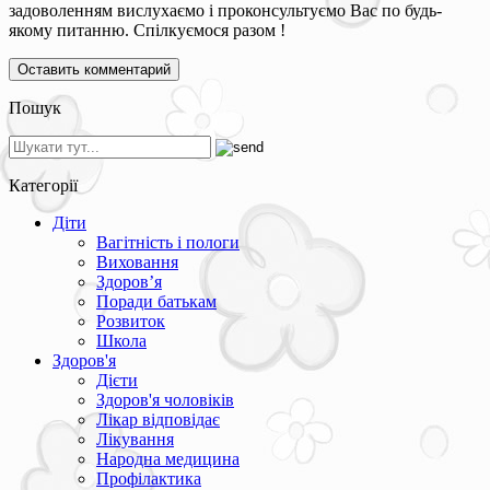
задоволенням вислухаємо і проконсультуємо Вас по будь-
якому питанню. Спілкуємося разом !
Пошук
Категорії
Діти
Вагітність і пологи
Виховання
Здоров’я
Поради батькам
Розвиток
Школа
Здоров'я
Дієти
Здоров'я чоловіків
Лікар відповідає
Лікування
Народна медицина
Профілактика