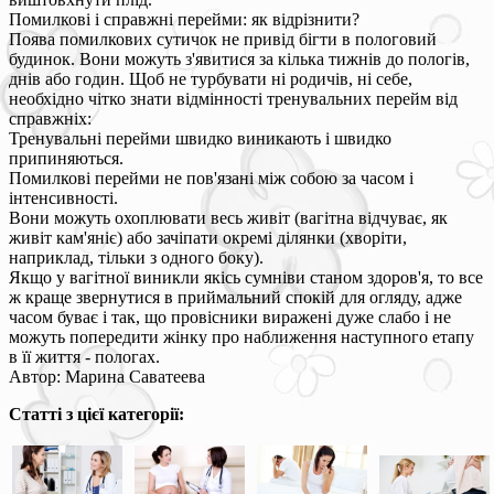
Помилкові і справжні перейми: як відрізнити?
Поява помилкових сутичок не привід бігти в пологовий
будинок. Вони можуть з'явитися за кілька тижнів до пологів,
днів або годин. Щоб не турбувати ні родичів, ні себе,
необхідно чітко знати відмінності тренувальних перейм від
справжніх:
Тренувальні перейми швидко виникають і швидко
припиняються.
Помилкові перейми не пов'язані між собою за часом і
інтенсивності.
Вони можуть охоплювати весь живіт (вагітна відчуває, як
живіт кам'яніє) або зачіпати окремі ділянки (хворіти,
наприклад, тільки з одного боку).
Якщо у вагітної виникли якісь сумніви станом здоров'я, то все
ж краще звернутися в приймальний спокій для огляду, адже
часом буває і так, що провісники виражені дуже слабо і не
можуть попередити жінку про наближення наступного етапу
в її життя - пологах.
Автор: Марина Саватеева
Статті з цієї категорії: