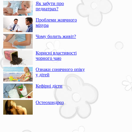
Як забути про
педиатрах?
Проблеми жовчного
міхура
Чому болить живіт?
Корисні властивості
чорного чаю
Ознаки сонячного опіку
у дітей
Кефірні дієти
Остеохондроз