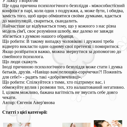
У ліжку з ворогом
Ще одна причина психологічного безпліддя - міжособистісний
конфлікт в парі, коли один з подружжя, а, може бути, і обидва,
замість того, щоб щиро обмінятися своїми думками, вдається
до маніпуляцій, свариться, скандалить.
Найчастіше це відбувається тому, що у кожного з нас різна
модель сім'ї, своє розуміння шлюбу, яке далеко не завжди
збігається з думкою нашого обранця.
Що робити: В такому випадку чоловікові і дружині треба
відверто викласти один одному свої претензії і помиритися.
Якщо розібратися важко, можна звернутися за допомогою до
сімейного психолога.
Що люди скажуть
Іноді причиною психологічного безпліддя може стати і думка
батьків, друзів. «Навіщо вам пелюшки-сорочечки?! Поживіть
для себе!» - радять такі «доброзичливці».
Що робити: Спілкуйтеся з тими, хто підтримує вас, і
обмежуйте вплив і розмови тих, хто налаштований негативно.
І, цілком можливо, бажана вагітність не змусить себе довго
чекати.
Автор: Євгенія Авер'янова
Статті з цієї категорії: