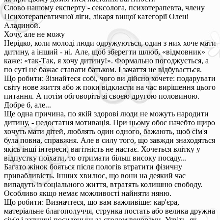
Слово нашому експерту - сексолога, психотерапевта, члену
Психотерапевтичної ліги, лікаря вищої категорії Олені
Аладиной.
Хочу, але не можу
Нерідко, коли молоді люди одружуються, один з них хоче мати
дитину, а інший - ні. Але, щоб зберегти шлюб, «відмовник»
каже: «так-Так, я хочу дитину!». Формально погоджується, а
по суті не бажає ставати батьком. І зачаття не відбувається.
Що робити: Зізнайтеся собі, чого ви дійсно хочете: подарувати
світу нове життя або ж поки відкласти на час вирішення цього
питання. А потім обговоріть зі своєю другою половиною.
Добре б, але...
Ще одна причина, по якій здорові люди не можуть народити
дитину, - недостатня мотивація. При цьому обоє начебто щиро
хочуть мати дітей, люблять один одного, бажають, щоб сім'я
була повна, справжня. Але в силу того, що завжди знаходяться
якісь інші інтереси, вагітність не настає. Хочеться влітку у
відпустку поїхати, то отримати більш високу посаду...
Багато жінок бояться після пологів втратити фізичну
привабливість. Інших хвилює, що вони на деякий час
випадуть із соціального життя, втратять колишню свободу.
Особливо якщо немає можливості найняти няню.
Що робити: Визначтеся, що вам важливіше: кар'єра,
матеріальне благополуччя, струнка постать або велика дружна
сім'я і затишні посиденьки за столом вечорами. Уявіть, як