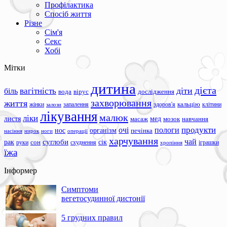
Профілактика
Спосіб життя
Різне
Сім'я
Секс
Хобі
Мітки
дитина
дієта
вагітність
діти
біль
вода
вірус
дослідження
захворювання
життя
жінки
запалення
здоров'я
кальцію
клітини
залози
лікування
малюк
ліки
листя
мед
масаж
мозок
навчання
продукти
очі
пологи
нос
організм
печінка
ноги
операції
насіння
нирок
харчування
чай
суглоби
сік
рак
сон
руки
схуднення
іграшки
хропіння
їжа
Інформер
Симптоми
вегетосудинної дистонії
5 грудних правил