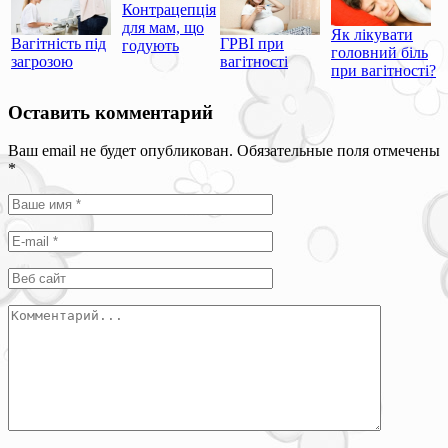
Контрацепція
для мам, що
Як лікувати
Вагітність під
ГРВІ при
годують
головний біль
загрозою
вагітності
при вагітності?
Оставить комментарий
Ваш email не будет опубликован. Обязательные поля отмечены
*