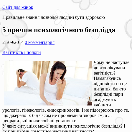
Сайт для жінок
Правильне знання дозволяє людині бути здоровою
5 причин психологічного безпліддя
21/09/2014
0 комментария
Вагітність і пологи
Чому не наступає
довгоочікувана
вагітність?
Намагаючись
відповісти на це
питання, багато
безплідні пари
осаджують
кабінети
урологів, гінекологів, ендокринологів. І не підозрюють про те,
що джерело їх бід часом не проблеми зі здоров'ям, а ...
неправильні психологічні установки.
У яких ситуаціях може виникнути психологічне безпліддя? І
як при цьому домогтися настання вагітності?