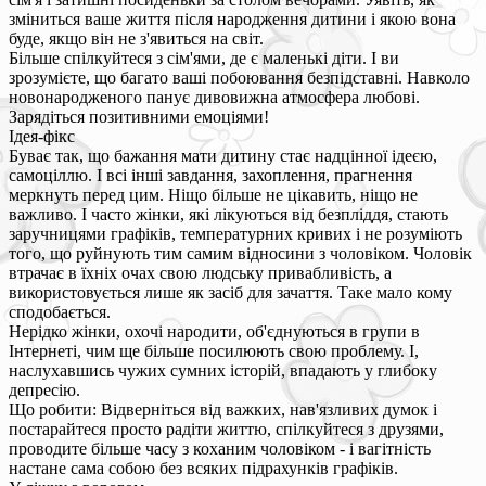
зміниться ваше життя після народження дитини і якою вона
буде, якщо він не з'явиться на світ.
Більше спілкуйтеся з сім'ями, де є маленькі діти. І ви
зрозумієте, що багато ваші побоювання безпідставні. Навколо
новонародженого панує дивовижна атмосфера любові.
Зарядіться позитивними емоціями!
Ідея-фікс
Буває так, що бажання мати дитину стає надцінної ідеєю,
самоціллю. І всі інші завдання, захоплення, прагнення
меркнуть перед цим. Ніщо більше не цікавить, ніщо не
важливо. І часто жінки, які лікуються від безпліддя, стають
заручницями графіків, температурних кривих і не розуміють
того, що руйнують тим самим відносини з чоловіком. Чоловік
втрачає в їхніх очах свою людську привабливість, а
використовується лише як засіб для зачаття. Таке мало кому
сподобається.
Нерідко жінки, охочі народити, об'єднуються в групи в
Інтернеті, чим ще більше посилюють свою проблему. І,
наслухавшись чужих сумних історій, впадають у глибоку
депресію.
Що робити: Відверніться від важких, нав'язливих думок і
постарайтеся просто радіти життю, спілкуйтеся з друзями,
проводите більше часу з коханим чоловіком - і вагітність
настане сама собою без всяких підрахунків графіків.