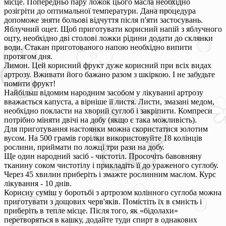
місце. Попередньо пару ложок цього масла необхідно
розігріти до оптимальної температури. Дана процедура
допоможе зняти больові відчуття після п'яти застосувань.
Яблучний оцет. Щоб приготувати корисний напій з яблучного
оцту, необхідно дві столові ложки рідини додати до склянки
води. Стакан приготованого напою необхідно випити
протягом дня.
Лимон. Цей корисний фрукт дуже корисний при всіх видах
артрозу. Вживати його бажано разом з шкіркою. І не забудьте
помити фрукт!
Найбільш відомим народним засобом у лікуванні артрозу
вважається капуста, а вірніше її листя. Листи, змазані медом,
необхідно покласти на хворий суглоб і закріпити. Компреси
потрібно міняти двічі на добу (якщо є така можливість).
Для приготування настоянки можна скористатися золотим
вусом. На 500 грамів горілки використовуйте 18 колінців
рослини, приймати по ложці три рази на добу.
Ще один народний засіб - чистотіл. Просочіть бавовняну
тканину соком чистотілу і прикладіть її до ураженого суглобу.
Через 45 хвилин приберіть і змажте рослинним маслом. Курс
лікування - 10 днів.
Корисну суміш у боротьбі з артрозом колінного суглоба можна
приготувати з дощових черв'яків. Помістіть їх в ємність і
приберіть в тепле місце. Після того, як «бідолахи»
перетворяться в кашку, додайте туди спирт в однакових