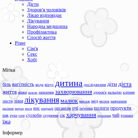
Дієти
Здоров'я чоловіків
Лікар відповідає
Лікування
Народна медицина
Профілактика
Спосіб життя
Різне
Сім'я
Секс
Хобі
Мітки
дитина
дієта
вагітність
діти
біль
вода
вірус
дослідження
захворювання
життя
жінки
запалення
здоров'я
кальцію
клітини
залози
лікування
малюк
ліки
листя
мед
масаж
мозок
навчання
продукти
очі
пологи
нос
організм
печінка
ноги
операції
насіння
нирок
харчування
чай
суглоби
сік
рак
сон
руки
схуднення
іграшки
хропіння
їжа
Інформер