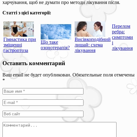
харчування, щоб не думати про методи лікування після.
Статті з цієї категорії:
Перелом
ребра:
симптоми
Гімнастика при
Висівкоподібний
Що таке
і
зміщенні
лишай: схема
озонотерапія?
лікування
гастроптоза
лікування
Оставить комментарий
Ваш email не будет опубликован. Обязательные поля отмечены
*