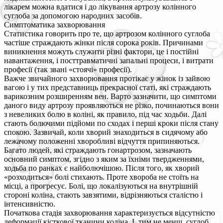
лікарем можна вдатися і до лікування артрозу колінного
суглоба за допомогою народних засобів.
Симптоматика захворювання
Статистика говорить про те, що артрозом колінного суглоба
частіше страждають жінки після сорока років. Причинами
виникнення можуть служити різні фактори, це і постійні
навантаження, і посттравматичні запальні процеси, і витрати
професії (так звані «стоячі» професії).
Важче звичайного захворювання протікає у жінок із зайвою
вагою і у тих представниць прекрасної статі, які страждають
варикозним розширенням вен. Варто зазначити, що симптоми
даного виду артрозу проявляються не різко, починаються вони
з невеликих болю в коліні, як правило, під час ходьби. Далі
стають болючими підйоми по сходах і перші кроки після стану
спокою. Зазвичай, коли хворий знаходиться в сидячому або
лежачому положенні хворобливі відчуття припиняються.
Багато людей, які страждають гонартрозом, зазначають
основний симптом, згідно з яким за їхніми твердженнями,
ходьба по ранках є найболючішою. Після того, як хворий
«розходиться» болі стихають. Проте хвороба не стоїть на
місці, а прогресує. Болі, що локалізуються на внутрішній
стороні коліна, стають завзятими, відрізняються сталістю і
інтенсивністю.
Початкова стадія захворювання характеризується відсутністю
деформації кісткової тканини коліна. І, тим не менш, суглоб