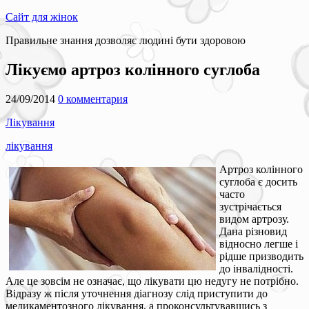
Сайт для жінок
Правильне знання дозволяє людині бути здоровою
Лікуємо артроз колінного суглоба
24/09/2014
0 комментария
Лікування
лікування
Артроз колінного
суглоба є досить
часто
зустрічається
видом артрозу.
Дана різновид
відносно легше і
рідше призводить
до інвалідності.
Але це зовсім не означає, що лікувати цю недугу не потрібно.
Відразу ж після уточнення діагнозу слід приступити до
медикаментозного лікування, а проконсультувавшись з