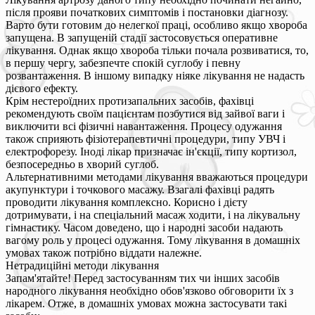
після прояви початкових симптомів і постановки діагнозу.
Варто бути готовим до нелегкої праці, особливо якщо хвороба
запущена. В запущеній стадії застосовується оперативне
лікування. Однак якщо хвороба тільки почала розвиватися, то,
в першу чергу, забезпечте спокій суглобу і певну
розвантаження. В іншому випадку ніяке лікування не надасть
дієвого ефекту.
Крім нестероїдних протизапальних засобів, фахівці
рекомендують своїм пацієнтам позбутися від зайвої ваги і
виключити всі фізичні навантаження. Процесу одужання
також сприяють фізіотерапевтичні процедури, типу УВЧ і
електрофорезу. Іноді лікар призначає ін'єкції, типу кортизол,
безпосередньо в хворий суглоб.
Альтернативними методами лікування вважаються процедури
акупунктури і точкового масажу. Взагалі фахівці радять
проводити лікування комплексно. Корисно і дієту
дотримувати, і на спеціальний масаж ходити, і на лікувальну
гімнастику. Часом доведено, що і народні засоби надають
вагому роль у процесі одужання. Тому лікування в домашніх
умовах також потрібно віддати належне.
Нетрадиційні методи лікування
Запам'ятайте! Перед застосуванням тих чи інших засобів
народного лікування необхідно обов'язково обговорити їх з
лікарем. Отже, в домашніх умовах можна застосувати такі