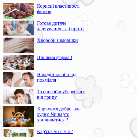
Корисні властивості
фініків
Готове дитяче
харчування: за і проти
Хвороби і зморшки
Шкільна форма !
Народні засоби від
похмілля
15 способів уберегтися
від грипу
Харчуюся добре, але
худну. Чи варто
хвилюватися ?
Кар'єра чи сім'я ?