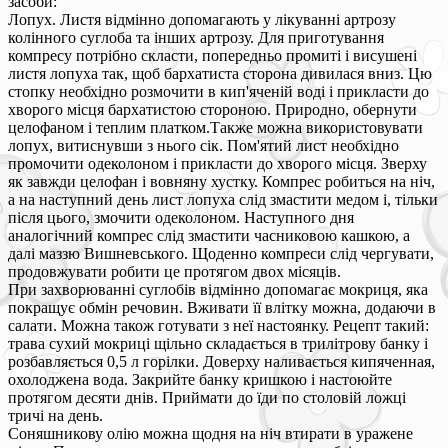
засоби:
Лопух. Листя відмінно допомагають у лікуванні артрозу
колінного суглоба та інших артрозу. Для приготування
компресу потрібно скласти, попередньо промиті і висушені
листя лопуха так, щоб бархатиста сторона дивилася вниз. Цю
стопку необхідно розмочити в кип'яченій воді і прикласти до
хворого місця бархатистою стороною. Природно, обернути
целофаном і теплим платком.Также можна використовувати
лопух, витиснувши з нього сік. Пом'ятий лист необхідно
промочити одеколоном і прикласти до хворого місця. Зверху
як завжди целофан і вовняну хустку. Компрес робиться на ніч,
а на наступний день лист лопуха слід змастити медом і, тільки
після цього, змочити одеколоном. Наступного дня
аналогічний компрес слід змастити часниковою кашкою, а
далі маззю Вишневського. Щоденно компреси слід чергувати,
продовжувати робити це протягом двох місяців.
При захворюванні суглобів відмінно допомагає мокриця, яка
покращує обмін речовин. Вживати її влітку можна, додаючи в
салати. Можна також готувати з неї настоянку. Рецепт такий:
трава сухий мокриці щільно складається в трилітрову банку і
розбавляється 0,5 л горілки. Доверху наливається кипяченная,
охолоджена вода. Закрийте банку кришкою і настоюйте
протягом десяти днів. Приймати до їди по столовій ложці
тричі на день.
Соняшникову олію можна щодня на ніч втирати в уражене