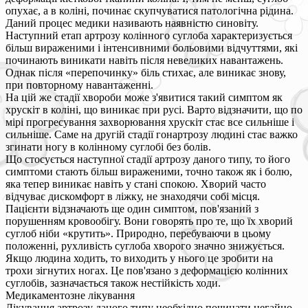
опухає, а в коліні, починає скупчуватися патологічна рідина.
Даний процес медики називають наявністю синовіту.
Наступний етап артрозу колінного суглоба характеризується
більш вираженими і інтенсивними больовими відчуттями, які
починають виникати навіть після невеликих навантажень.
Однак після «перепочинку» біль стихає, але виникає знову,
при повторному навантаженні.
На цій же стадії хвороби може з'явитися такий симптом як
хрускіт в коліні, що виникає при русі. Варто відзначити, що по
мірі прогресування захворювання хрускіт стає все сильніше і
сильніше. Саме на другій стадії гонартрозу людині стає важко
згинати ногу в колінному суглобі без болів.
Що стосується наступної стадії артрозу даного типу, то його
симптоми стають більш вираженими, точно також як і болю,
яка тепер виникає навіть у стані спокою. Хворий часто
відчуває дискомфорт в ліжку, не знаходячи собі місця.
Пацієнти відзначають ще один симптом, пов'язаний з
порушенням кровообігу. Вони говорять про те, що їх хворий
суглоб ніби «крутить». Природно, перебуваючи в цьому
положенні, рухливість суглоба хворого значно знижується.
Якщо людина ходить, то виходить у нього це зробити на
трохи зігнутих ногах. Це пов'язано з деформацією колінних
суглобів, зазначається також нестійкість ходи.
Медикаментозне лікування
Лікування артрозу даного типу необхідно починати негайно,