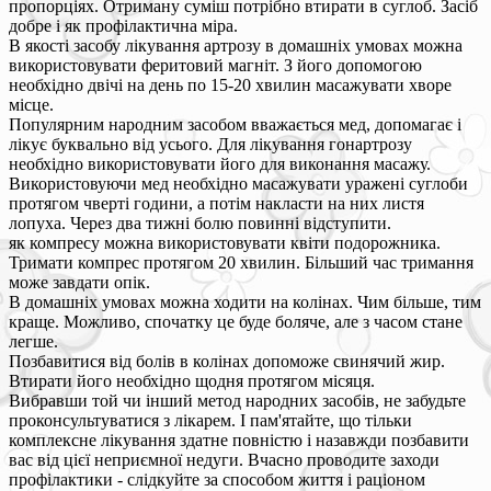
пропорціях. Отриману суміш потрібно втирати в суглоб. Засіб
добре і як профілактична міра.
В якості засобу лікування артрозу в домашніх умовах можна
використовувати феритовий магніт. З його допомогою
необхідно двічі на день по 15-20 хвилин масажувати хворе
місце.
Популярним народним засобом вважається мед, допомагає і
лікує буквально від усього. Для лікування гонартрозу
необхідно використовувати його для виконання масажу.
Використовуючи мед необхідно масажувати уражені суглоби
протягом чверті години, а потім накласти на них листя
лопуха. Через два тижні болю повинні відступити.
як компресу можна використовувати квіти подорожника.
Тримати компрес протягом 20 хвилин. Більший час тримання
може завдати опік.
В домашніх умовах можна ходити на колінах. Чим більше, тим
краще. Можливо, спочатку це буде боляче, але з часом стане
легше.
Позбавитися від болів в колінах допоможе свинячий жир.
Втирати його необхідно щодня протягом місяця.
Вибравши той чи інший метод народних засобів, не забудьте
проконсультуватися з лікарем. І пам'ятайте, що тільки
комплексне лікування здатне повністю і назавжди позбавити
вас від цієї неприємної недуги. Вчасно проводите заходи
профілактики - слідкуйте за способом життя і раціоном