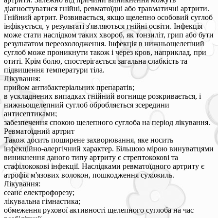
діагностуватися гнійні, ревматоїдні або травматичні артрити.
Гнійний артрит. Розвивається, якщо щелепно особовий суглоб
інфікується, у результаті з'являються гнійні освіти. Інфекція
може стати наслідком таких хвороб, як тонзиліт, грип або бути
результатом переохолодження. Інфекція в нижньощелепний
суглоб може проникнути також і через кров, наприклад, при
отиті. Крім болю, спостерігається загальна слабкість та
підвищення температури тіла.
Лікування:
прийом антибактеріальних препаратів;
в ускладнених випадках гнійний вогнище розкривається, і
нижньощелепний суглоб обробляється зсередини
антисептиками;
забезпечення спокою щелепного суглоба на період лікування.
Ревматоїдний артрит
Також досить поширене захворювання, яке носить
інфекційно-алергічний характер. Більшою мірою винуватцями
виникнення даного типу артриту є стрептококові та
стафілококові інфекції. Наслідками ревматоїдного артриту є
атрофія м'язових волокон, пошкодження сухожиль.
Лікування:
сеанс електрофорезу;
лікувальна гімнастика;
обмеження рухової активності щелепного суглоба на час