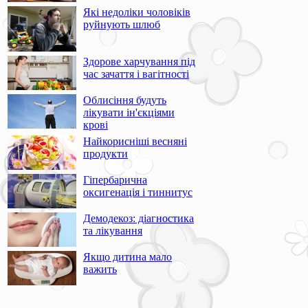
Які недоліки чоловіків
руйнують шлюб
Здорове харчування під
час зачаття і вагітності
Облисіння будуть
лікувати ін'єкціями
крові
Найкорисніші весняні
продукти
Гіпербарична
оксигенація і тиннитус
Демодекоз: діагностика
та лікування
Якщо дитина мало
важить