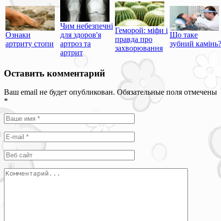
Чим небезпечні
Геморой: міфи і
Ознаки
для здоров'я
Що таке
правда про
артриту стопи
артроз та
зубний камінь
захворювання
артрит
Оставить комментарий
Ваш email не будет опубликован. Обязательные поля отмечены
*