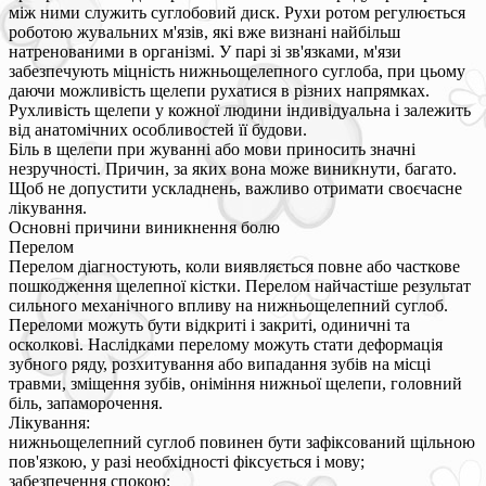
між ними служить суглобовий диск. Рухи ротом регулюється
роботою жувальних м'язів, які вже визнані найбільш
натренованими в організмі. У парі зі зв'язками, м'язи
забезпечують міцність нижньощелепного суглоба, при цьому
даючи можливість щелепи рухатися в різних напрямках.
Рухливість щелепи у кожної людини індивідуальна і залежить
від анатомічних особливостей її будови.
Біль в щелепи при жуванні або мови приносить значні
незручності. Причин, за яких вона може виникнути, багато.
Щоб не допустити ускладнень, важливо отримати своєчасне
лікування.
Основні причини виникнення болю
Перелом
Перелом діагностують, коли виявляється повне або часткове
пошкодження щелепної кістки. Перелом найчастіше результат
сильного механічного впливу на нижньощелепний суглоб.
Переломи можуть бути відкриті і закриті, одиничні та
осколкові. Наслідками перелому можуть стати деформація
зубного ряду, розхитування або випадання зубів на місці
травми, зміщення зубів, оніміння нижньої щелепи, головний
біль, запаморочення.
Лікування:
нижньощелепний суглоб повинен бути зафіксований щільною
пов'язкою, у разі необхідності фіксується і мову;
забезпечення спокою;