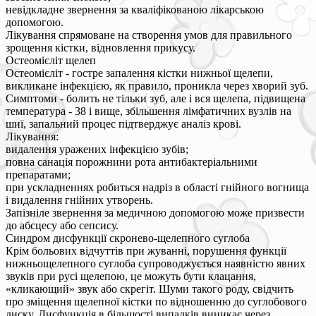
невідкладне звернення за кваліфікованою лікарською
допомогою.
Лікування спрямоване на створення умов для правильного
зрощення кістки, відновлення прикусу.
Остеомієліт щелеп
Остеомієліт - гостре запалення кістки нижньої щелепи,
викликане інфекцією, як правило, проникла через хворий зуб.
Симптоми - болить не тільки зуб, але і вся щелепа, підвищена
температура - 38 і вище, збільшення лімфатичних вузлів на
шиї, запальний процес підтверджує аналіз крові.
Лікування:
видалення уражених інфекцією зубів;
повна санація порожнини рота антибактеріальними
препаратами;
при ускладненнях робиться надріз в області гнійного вогнища
і видалення гнійних утворень.
Запізніле звернення за медичною допомогою може призвести
до абсцесу або сепсису.
Синдром дисфункції скронево-щелепного суглоба
Крім больових відчуттів при жуванні, порушення функції
нижньощелепного суглоба супроводжується наявністю явних
звуків при русі щелепою, це можуть бути клацання,
«кликающий» звук або скрегіт. Шуми такого роду, свідчить
про зміщення щелепної кістки по відношенню до суглобового
диску. Дисфункція в більшості випадків виникає через