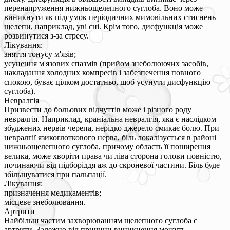
перенапруження нижньощелепного суглоба. Воно може
виникнути як підсумок періодичних мимовільних стиснень
щелепи, наприклад, уві сні. Крім того, дисфункція може
розвинутися з-за стресу.
Лікування:
зняття тонусу м'язів;
усунення м'язових спазмів (прийом знеболюючих засобів,
накладання холодних компресів і забезпечення повного
спокою, буває цілком достатньо, щоб усунути дисфункцію
суглоба).
Невралгія
Призвести до больових відчуттів може і різного роду
невралгія. Наприклад, краніальна невралгія, яка є наслідком
збуджених нервів черепа, нерідко джерело смикає болю. При
невралгії язикоглоткового нерва, біль локалізується в районі
нижньощелепного суглоба, причому область її поширення
велика, може хворіти права чи ліва сторона голови повністю,
починаючи від підборіддя аж до скроневої частини. Біль буде
збільшуватися при пальпації.
Лікування:
призначення медикаментів;
місцеве знеболювання.
Артрити
Найбільш частим захворюванням щелепного суглоба є
артрити. Залежно від причини виникнення можуть