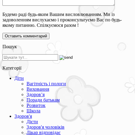
Будемо раді будь-яким Вашим висловлюванням. Ми із
задоволенням вислухаємо і проконсультуємо Вас по будь-
якому питанню. Спілкуємося разом !
Пошук
Категорії
Діти
Вагітність і пологи
Виховання
Здоров’я
Поради батькам
Розвиток
Школа
Здоров'я
Дієти
Здоров'я чоловіків
Лікар відповідає