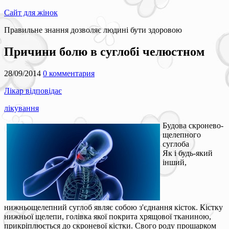
Сайт для жінок
Правильне знання дозволяє людині бути здоровою
Причини болю в суглобі челюстном
28/09/2014
0 комментария
Лікар відповідає
лікування
Будова скронево-
щелепного
суглоба
Як і будь-який
інший,
нижньощелепний суглоб являє собою з'єднання кісток. Кістку
нижньої щелепи, голівка якої покрита хрящової тканиною,
прикріплюється до скроневої кістки. Свого роду прошарком