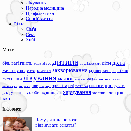
Лікування
Народна медицина
Профілактика
Спосіб життя
Різне
Сім'я
Секс
Хобі
Мітки
дитина
дієта
вагітність
діти
біль
вода
вірус
дослідження
захворювання
життя
жінки
запалення
здоров'я
кальцію
клітини
залози
лікування
малюк
ліки
листя
мед
масаж
мозок
навчання
продукти
очі
пологи
нос
організм
печінка
ноги
операції
насіння
нирок
харчування
чай
суглоби
сік
рак
сон
руки
схуднення
іграшки
хропіння
їжа
Інформер
Чому дитина не хоче
відвідувати заняття?