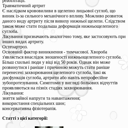
реабілітації.
Травматичний артрит
Є наслідком крововиливи в щелепно лицьової суглоб, що
виник із-за сильного механічного впливу. Можливо розвиток
даного виду артриту після вивиху нижньої щелепи. Слідством
також може стати подальша деформація нижньощелепного
суглоба.
Лікування призначають аналогічно тому, яке застосовують при
інших видах артриту.
Остеоартроз.
Основний фактор виникнення - тимчасової. Хвороба
з'являється внаслідок зношеності нижньощелепного суглоба.
Більш схильні люди у віці від 50 років. Однак він може
розвинутися і раніше і причиною можуть стати раніше
перенесені захворювання щелепного суглоба, такі як
дисфункція суглоба, артрити або навіть непрофесійне
зубопротезування. Симптоми у вигляді больових відчуттів
проявляються на пізніх стадіях захворювання.
Лікування:
зняття зайвої напруги та навантаження;
використання спеціальних шин;
консервативна фізіотерапія.
Статті з цієї категорії: