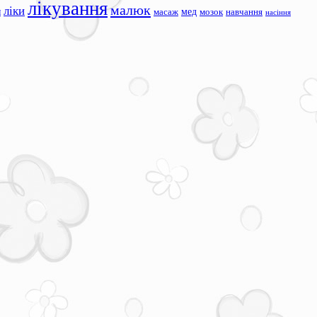
лікування
малюк
ліки
я
мед
масаж
мозок
навчання
насіння