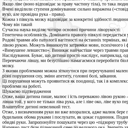
Якщо ліве (воно відповідає за праву частину тіла), то така люди
Вчені виділили ступеня домінування: сильно виражена («стовідс
вухо, але провідна рука - права).
Кожна з півкуль мозку відповідає за конкретні здібності людини
Чому він такий
Сучасна наука виділяє чотири основні причини ліворукості:
Генетична особливість. Домінанта правого півкулі передається у сп
Родові травми або патології вагітності на останніх термінах, я
лівою рукою. Можуть виникнути затримки мови, психічного і 
«Вимушене левшество». Виникає найчастіше через травми право
Наслідування. Буває, що дитина просто наслідує, наприклад, од
Перевчаючи лівшу, ми безуспішно намагаємося переробити біол
мозку.
З якими проблемами можна зіткнутися при переучуванні маленьк
різні порушення сну, зміни апетиту, головні болі, заїкання.
Ці порушення можуть проявитися як поодинці, так і в комплексі.
проблеми на роботі.
Шукаємо підтвердження
Отже, ваша дитина пише, малює і їсть переважно лівою рукою -
лівша той, у кого не тільки ліва рука, але і ліве око, ліве вухо 
Влаштуйте дитині невеликий тест.
Отже, з визначенням руки ви вже впоралися, адже малюк бере п
будильник обома руками і послухати, як цокає годинник. Подивіт
обидві руки. Запропонуйте пошукати через цю «підзорну трубу»
Напевно лист буде піднесений саме до ведучого ока. Зверніть ува