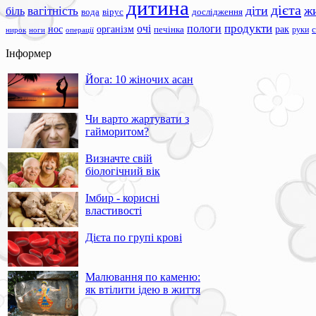
дитина
дієта
вагітність
діти
ж
біль
вода
вірус
дослідження
продукти
очі
пологи
нос
організм
рак
печінка
руки
ноги
операції
нирок
Інформер
Йога: 10 жіночих асан
Чи варто жартувати з
гайморитом?
Визначте свій
біологічний вік
Імбир - корисні
властивості
Дієта по групі крові
Малювання по каменю:
як втілити ідею в життя