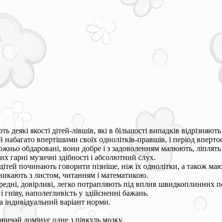
ь деякі якості дітей-лівшів, які в більшості випадків відрізняють 
й набагато впертішими своїх однолітків-правшів, і період вперто
дожньо обдаровані, вони добре і з задоволенням малюють, ліплять 
их гарні музичні здібності і абсолютний слух.
 дітей починають говорити пізніше, ніж їх однолітки, а також маю
никають з листом, читанням і математикою.
редні, довірливі, легко потрапляють під вплив швидкоплинних поч
і гніву, наполегливість у здійсненні бажань.
 а індивідуальний варіант норми.
ичай домінує одне з півкуль мозку.