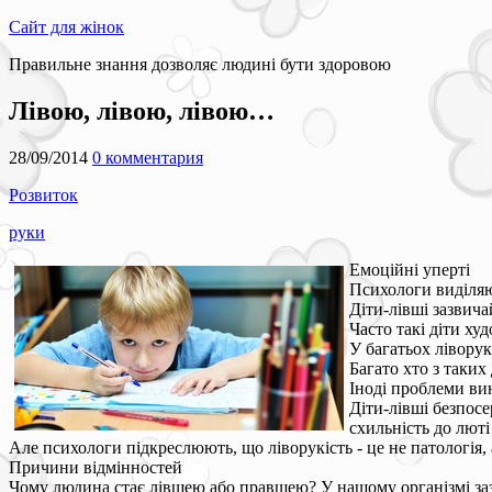
Сайт для жінок
Правильне знання дозволяє людині бути здоровою
Лівою, лівою, лівою…
28/09/2014
0 комментария
Розвиток
руки
Емоційні уперті
Психологи виділяют
Діти-лівші зазвича
Часто такі діти ху
У багатьох ліворук
Багато хто з таких
Іноді проблеми ви
Діти-лівші безпосе
схильність до люті 
Але психологи підкреслюють, що ліворукість - це не патологія,
Причини відмінностей
Чому людина стає лівшею або правшею? У нашому організмі зазв