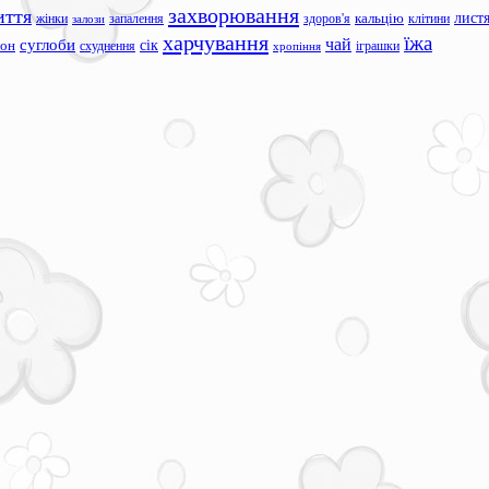
захворювання
иття
лист
жінки
запалення
здоров'я
кальцію
клітини
залози
харчування
їжа
чай
суглоби
сік
сон
схуднення
іграшки
хропіння