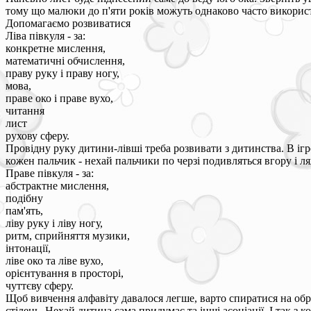
тому що малюки до п'яти років можуть однаково часто використо
Допомагаємо розвиватися
Ліва півкуля - за:
конкретне мислення,
математичні обчислення,
праву руку і праву ногу,
мова,
праве око і праве вухо,
читання
лист
рухову сферу.
Провідну руку дитини-лівші треба розвивати з дитинства. В ігр
кожен пальчик - нехай пальчики по черзі подивляться вгору і ля
Праве півкуля - за:
абстрактне мислення,
подібну
пам'ять,
ліву руку і ліву ногу,
ритм, сприйняття музики,
інтонації,
ліве око та ліве вухо,
орієнтування в просторі,
чуттєву сферу.
Щоб вивчення алфавіту давалося легше, варто спиратися на обр
стілець. Нехай дитина сама придумає та інші асоціації. І так з 