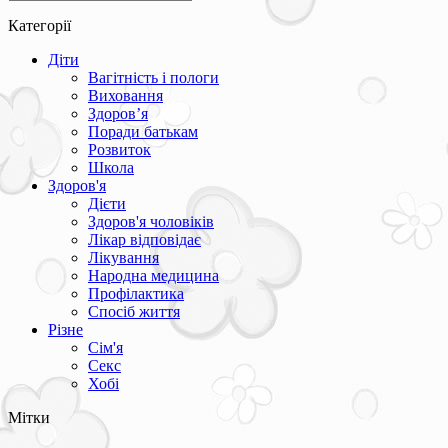
Категорії
Діти
Вагітність і пологи
Виховання
Здоров’я
Поради батькам
Розвиток
Школа
Здоров'я
Дієти
Здоров'я чоловіків
Лікар відповідає
Лікування
Народна медицина
Профілактика
Спосіб життя
Різне
Сім'я
Секс
Хобі
Мітки