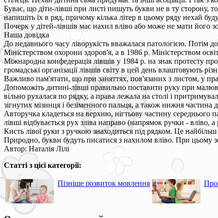
Буває, що діти-лівші при листі пишуть букви не в ту сторону, т
напишіть їх в ряд, причому кілька літер в цьому ряду нехай буд
Почерк у дітей-лівшів має нахил вліво або може не мати його зо
Наша довідка
До недавнього часу ліворукість вважалася патологією. Потім до
Міністерством охорони здоров'я, а в 1986 р. Міністерством осв
Міжнародна конфедерація лівшів у 1984 р. на знак протесту пр
громадські організації лівшів світу в цей день влаштовують різ
Важливо пам'ятати, що при заняттях, пов'язаних з листом, у прав
Допоможіть дитині-лівші правильно поставити руку при малюванн
вільно рухалася по рядку, а права лежала на столі і притримува
зігнутих мізинця і безіменного пальця, а також нижня частина д
Авторучка кладеться на верхню, нігтьову частину середнього пал
лівші відбувається рух зліва направо (напрямок ручки - вліво, а р
Кисть лівої руки з ручкою знаходиться під рядком. Це найбільш
Природно, букви будуть писатися з нахилом вліво. При цьому 
Автор: Наталія Лілі
Статті з цієї категорії:
Пізніше розвиток мовлення
Про