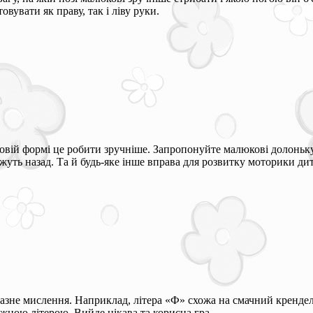
вувати як праву, так і ліву руки.
овій формі це робити зручніше. Запропонуйте малюкові долоньку 
жуть назад. Та й будь-яке інше вправа для розвитку моторики дит
азне мислення. Наприклад, літера «Ф» схожа на смачний крендел
кожною літерою. Вийде цікава та корисна гра.