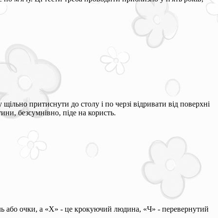
щільно притиснути до столу і по черзі відривати від поверхні
ини, безсумнівно, піде на користь.
ь або очки, а «Х» - це крокуючий людина, «Ч» - перевернутий