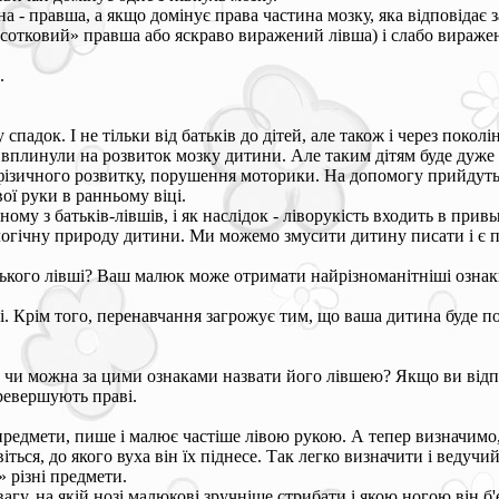
на - правша, а якщо домінує права частина мозку, яка відповідає з
отковий» правша або яскраво виражений лівша) і слабо виражена 
.
адок. І не тільки від батьків до дітей, але також і через поколінн
кі вплинули на розвиток мозку дитини. Але таким дітям буде дуже
фізичного розвитку, порушення моторики. На допомогу прийдуть
ї руки в ранньому віці.
ному з батьків-лівшів, і як наслідок - ліворукість входить в пр
огічну природу дитини. Ми можемо змусити дитину писати і є п
ого лівші? Ваш малюк може отримати найрізноманітніші ознаки н
 Крім того, перенавчання загрожує тим, що ваша дитина буде пога
 чи можна за цими ознаками назвати його лівшею? Якщо ви відпо
перевершують праві.
редмети, пише і малює частіше лівою рукою. А тепер визначимо, 
ься, до якого вуха він їх піднесе. Так легко визначити і ведучий
 різні предмети.
гу, на якій нозі малюкові зручніше стрибати і якою ногою він б'є