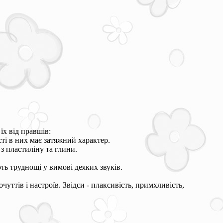
їх від правшів:
сті в них має затяжний характер.
з пластиліну та глини.
ть труднощі у вимові деяких звуків.
уттів і настроїв. Звідси - плаксивість, примхливість,