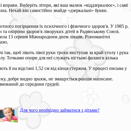
 вправи. Виберіть літери, які ваш малюк «віддзеркалює», і самі
тина. Нехай він самостійно знайде «дзеркальні» букви.
тного погіршення їх психічного і фізичного здоров'я. У 1985 р.
и та охорони здоров'я ліворуких дітей в Радянському Союзі.
сила 13 серпня Міжнародним днем лівшів. Різноманітні
кою.
ак, щоб лікоть лівої руки трохи виступав за край столу і рука
олу. Точками опори для неї служать нігтьові фаланги кілька
ь її на відстані 1,52 см від кінця стержня. У процесі письма у
уку, добре видно зразок, не змащується раніше написане.
ямований до середини грудей.
Для чого необхідно займатися з дітьми?