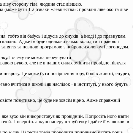
а ліву сторону тіла, людина стає лівшею.
(може бути 1-2 ознаки «левшества»: провідні ліве око та ліве
я, тобто від бабусь і дідусів до онуків, а іноді і до правнукам.
 складно. Адже їм буде однаково важко володіти і правою і
 заняття за певною програмою з нейропсихологом і логопедом.
ивычку.Почему не можна переучувати
равою рукою, але не в наших силах змінити провідне півкуля
еврозу. Це може бути погіршення зору, болі в животі, енурез,
но вчитися в школі і як наслідок - в інституті, у нього будуть
вісте позитивно, це буде не зовсім вірно. Адже справжній
яке вухо він використовує як провідний. Попросіть його взяти
 очей. Поверніть аркуш паперу в трубочку і дайте її малюкові в
 по м'ячу. Ці тести треба проводити приблизно у п'ять років,