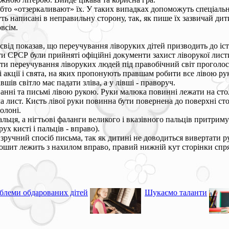
обто «отзеркаливают» їх. У таких випадках допоможуть спеціальні
уть написані в неправильну сторону, так, як пише їх зазвичай ди
всім.
свід показав, що переучування ліворуких дітей призводить до істо
іти СРСР були прийняті офіційні документи захист ліворукої лист
оти переучування ліворуких людей під правобічний світ проголо
ні акції і свята, на яких пропонують правшам робити все лівою ру
шів світло має падати зліва, а у лівші - праворуч.
і та письмі лівою рукою. Руки малюка повинні лежати на столі т
ла лист. Кисть лівої руки повинна бути повернена до поверхні ст
олоні.
ьця, а нігтьові фаланги великого і вказівного пальців притримуют
ух кисті і пальців - вправо).
 зручний спосіб письма, так як дитині не доводиться вивертати р
зошит лежить з нахилом вправо, правий нижній кут сторінки спр
блеми обдарованих дітей
Шукаємо таланти